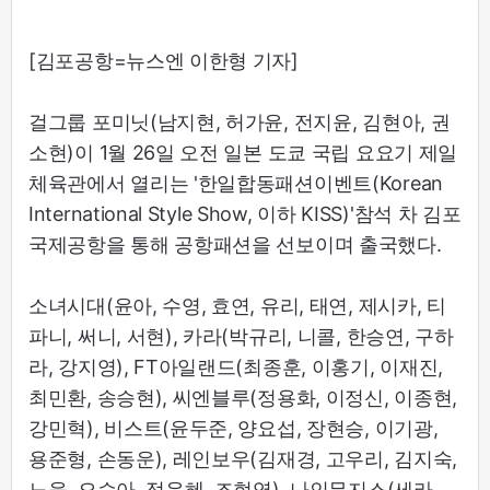
[김포공항=뉴스엔 이한형 기자]
걸그룹 포미닛(남지현, 허가윤, 전지윤, 김현아, 권
소현)이 1월 26일 오전 일본 도쿄 국립 요요기 제일
체육관에서 열리는 '한일합동패션이벤트(Korean
International Style Show, 이하 KISS)'참석 차 김포
국제공항을 통해 공항패션을 선보이며 출국했다.
소녀시대(윤아, 수영, 효연, 유리, 태연, 제시카, 티
파니, 써니, 서현), 카라(박규리, 니콜, 한승연, 구하
라, 강지영), FT아일랜드(최종훈, 이홍기, 이재진,
최민환, 송승현), 씨엔블루(정용화, 이정신, 이종현,
강민혁), 비스트(윤두준, 양요섭, 장현승, 이기광,
용준형, 손동운), 레인보우(김재경, 고우리, 김지숙,
노을, 오승아, 정윤혜, 조현영), 나인뮤지스(세라,