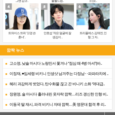
그맨 김규..
울월드컵..
소’[포..
트와이스 쯔위 ‘갓경 쓴
안효섭 ‘작은 얼굴에 잘
트리플에스 김채연, 인
훈녀’..
생김이 ..
형 그 자..
깜짝 뉴스
고소영, 낮술 마시다 노량진서 쫓겨나 “점심 때 4병 마셔”(바..
이정재, ♥임세령 비키니 인생샷 남겨주는 다정남‥파파라치에 ..
혜리 과감하게 벗었다, 탄수화물 끊고 끈 비니키 소화 ‘역대급..
장원영, 술 마시다 흘러내린 옷자락 깜짝…리즈 갱신한 인형 비..
이동국 딸 재시, 파격 비키니 자태 깜짝…美 명문대 합격 후 리..