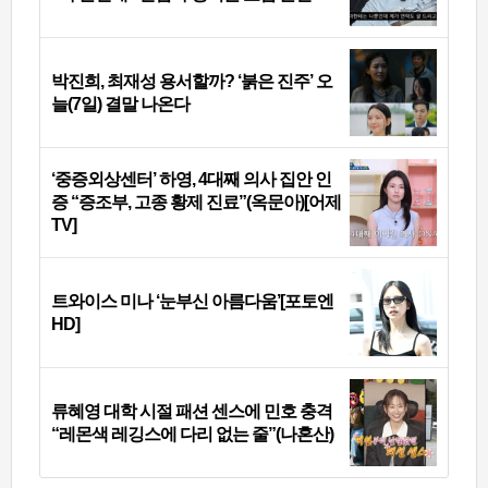
박진희, 최재성 용서할까? ‘붉은 진주’ 오
늘(7일) 결말 나온다
‘중증외상센터’ 하영, 4대째 의사 집안 인
증 “증조부, 고종 황제 진료”(옥문아)[어제
TV]
트와이스 미나 ‘눈부신 아름다움’[포토엔
HD]
류혜영 대학 시절 패션 센스에 민호 충격
“레몬색 레깅스에 다리 없는 줄”(나혼산)