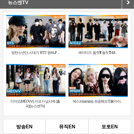
뉴스엔TV
방탄소년단, 시대가 ‘BTS’ 원해🎵 ..
에이티즈, 둠칫❣️ 둠칫❣&#..
미야오(MEOVV), 미모가 넘사벽 (출
에스파(aespa), 죄송해요🥺🎤마이..
국)[뉴스엔TV]
방송EN
뮤직EN
포토EN