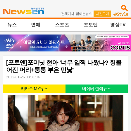
전체기사
|
많이본뉴스
|
사진구매
뉴스
연예
스포츠
포토엔
영상TV
[포토엔]포미닛 현아 ‘너무 일찍 나왔나? 헝클
어진 머리+퉁퉁 부은 민낯’
2012-01-26 08:31:04
카카오 MY뉴스
네이버 연예뉴스