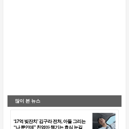
많이 본 뉴스
‘17억 빚잔치’ 김구라 전처, 아들 그리는
“나 뿐인데” 친엄마 챙기는 효심 눈길