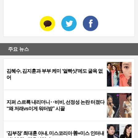
주요 뉴스
김혜수, 김지훈과 부부 케미 ‘얼빡샷’에도 굴욕 없
어
지퍼 스르륵 내리더니‥비비, 선정성 논란 터졌다
“왜 저래vs이게 워터밤” 시끌
‘김부장’ 최대훈 아내, 미스코리아 善+미스 인터내