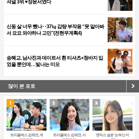
셔널 3위 ♥장윤서였다
신동 살 너무 뺐나‥37㎏ 감량 부작용 “못 알아봐
서 요요 와야하나 고민”(전현무계획4)
송혜교, 남사친과 데이트서 흰 티셔츠+청바지 입
었을 뿐인데…빛나는 미모
많이 본 포토
트리플에스 김채연, 개
트리플에스 김채연, 서
엔믹스 설윤 ‘눈부신 미