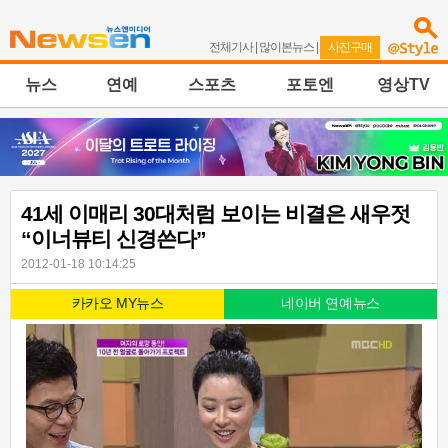
전체기사
|
많이본뉴스
|
사진구매
뉴스
연예
스포츠
포토엔
영상TV
41세 이매리 30대처럼 보이는 비결은 새우젓
“이너뷰티 신경쓴다”
2012-01-18 10:14:25
카카오 MY뉴스
네이버 연예뉴스