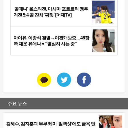
‘골때녀’ 올스타전, 마시마 포트트릭 맹추
격전 5:4 골 잔치 ‘짜릿’ [어제TV]
아이유, 이종석 결별→이관개방증…46장
꽉 채운 유애나 ♥ “열심히 사는 중”
주요 뉴스
김혜수, 김지훈과 부부 케미 ‘얼빡샷’에도 굴욕 없