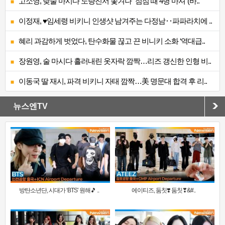
고소영, 낮술 마시다 노량진서 쫓겨나 “점심 때 4병 마셔”(바..
이정재, ♥임세령 비키니 인생샷 남겨주는 다정남‥파파라치에 ..
혜리 과감하게 벗었다, 탄수화물 끊고 끈 비니키 소화 ‘역대급..
장원영, 술 마시다 흘러내린 옷자락 깜짝…리즈 갱신한 인형 비..
이동국 딸 재시, 파격 비키니 자태 깜짝…美 명문대 합격 후 리..
뉴스엔TV
방탄소년단, 시대가 ‘BTS’ 원해🎵 ..
에이티즈, 둠칫❣️ 둠칫❣&#..