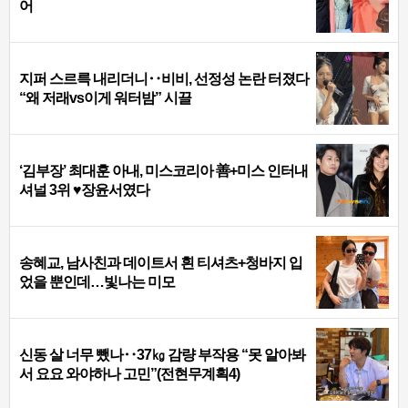
어
지퍼 스르륵 내리더니‥비비, 선정성 논란 터졌다
“왜 저래vs이게 워터밤” 시끌
‘김부장’ 최대훈 아내, 미스코리아 善+미스 인터내
셔널 3위 ♥장윤서였다
송혜교, 남사친과 데이트서 흰 티셔츠+청바지 입
었을 뿐인데…빛나는 미모
신동 살 너무 뺐나‥37㎏ 감량 부작용 “못 알아봐
서 요요 와야하나 고민”(전현무계획4)