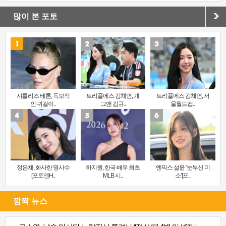
많이 본 포토
샤를리즈 테론, 독보적
트리플에스 김채연, 개
트리플에스 김채연, 서
인 귀걸이..
그맨 김규..
울월드컵..
정은채, 화사한 명사수
하지원, 한국 배우 최초
엔믹스 설윤 ‘눈부신 미
[포토엔H..
MLB 시..
소’[포..
깜짝 뉴스