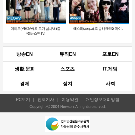
미야오(MEOVV), 미모가 넘사벽 (출
에스파(aespa), 죄송해요🥺🎤마이..
국)[뉴스엔TV]
방송EN
뮤직EN
포토EN
생활.문화
스포츠
IT.게임
경제
정치
사회
PC보기
|
전체기사
|
이용약관
|
개인정보처리방침
Copyright ⓒ 2004 Newsen. All rights reserved.