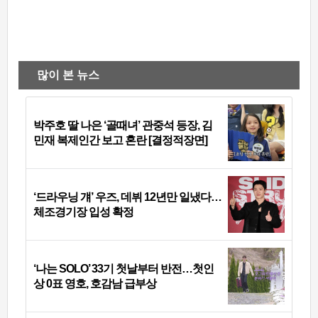
많이 본 뉴스
박주호 딸 나은 ‘골때녀’ 관중석 등장, 김
민재 복제인간 보고 혼란 [결정적장면]
‘드라우닝 걔’ 우즈, 데뷔 12년만 일냈다…
체조경기장 입성 확정
‘나는 SOLO’ 33기 첫날부터 반전…첫인
상 0표 영호, 호감남 급부상