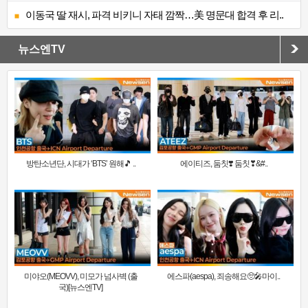
이동국 딸 재시, 파격 비키니 자태 깜짝…美 명문대 합격 후 리..
뉴스엔TV
방탄소년단, 시대가 ‘BTS’ 원해🎵 ..
에이티즈, 둠칫❣️ 둠칫❣&#..
미야오(MEOVV), 미모가 넘사벽 (출
에스파(aespa), 죄송해요🥺🎤마이..
국)[뉴스엔TV]