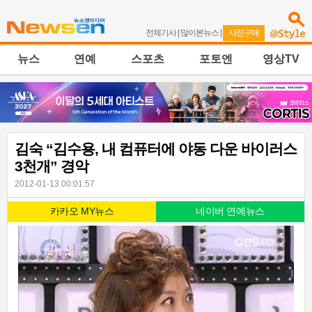
전체기사
|
많이본뉴스
|
사진구매
뉴스
연예
스포츠
포토엔
영상TV
김숙 “김수용, 내 컴퓨터에 야동 다운 바이러스
3천개” 경악
2012-01-13 00:01:57
카카오 MY뉴스
네이버 연예뉴스