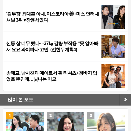
‘김부장’ 최대훈 아내, 미스코리아 善+미스 인터내
셔널 3위 ♥장윤서였다
신동 살 너무 뺐나‥37㎏ 감량 부작용 “못 알아봐
서 요요 와야하나 고민”(전현무계획4)
송혜교, 남사친과 데이트서 흰 티셔츠+청바지 입
었을 뿐인데…빛나는 미모
많이 본 포토