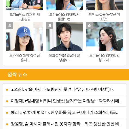
트리플에스 김채연, 개
트리플에스 김채연, 서
엔믹스 설윤 ‘눈부신 미
그맨 김규..
울월드컵..
소’[포..
트와이스 쯔위 ‘갓경 쓴
안효섭 ‘작은 얼굴에 잘
트리플에스 김채연, 인
훈녀’..
생김이 ..
형 그 자..
깜짝 뉴스
고소영, 낮술 마시다 노량진서 쫓겨나 “점심 때 4병 마셔”(바..
이정재, ♥임세령 비키니 인생샷 남겨주는 다정남‥파파라치에 ..
혜리 과감하게 벗었다, 탄수화물 끊고 끈 비니키 소화 ‘역대급..
장원영, 술 마시다 흘러내린 옷자락 깜짝…리즈 갱신한 인형 비..