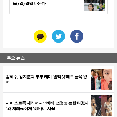
늘(7일) 결말 나온다
주요 뉴스
김혜수, 김지훈과 부부 케미 ‘얼빡샷’에도 굴욕 없
어
지퍼 스르륵 내리더니‥비비, 선정성 논란 터졌다
“왜 저래vs이게 워터밤” 시끌