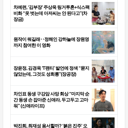
차예련, ‘김부장’ 주상욱 링거투혼+식스팩
비화 “옷 벗는데 아저씨는 안 된다고”(차
장금)
원작이 뭐길래‥정해인 강하늘에 장원영
까지 참여한 이 영화
장윤정, 김경욱 ‘T팬티’ 발언에 정색 “묻지
않았는데, 그것도 성희롱”(장공장)
차인표 동생 구강암 사망 회상 “마지막 순
간 동생 손 잡아준 신애라, 두고두고 고마
워” (신애라이프)
박진희, 최재성 용서할까? ‘붉은 진주’ 오