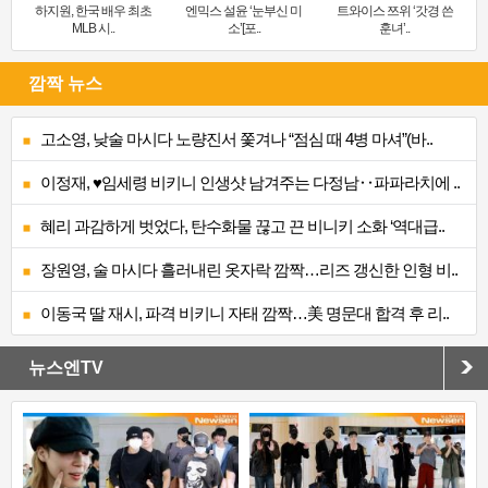
하지원, 한국 배우 최초
엔믹스 설윤 ‘눈부신 미
트와이스 쯔위 ‘갓경 쓴
MLB 시..
소’[포..
훈녀’..
깜짝 뉴스
고소영, 낮술 마시다 노량진서 쫓겨나 “점심 때 4병 마셔”(바..
이정재, ♥임세령 비키니 인생샷 남겨주는 다정남‥파파라치에 ..
혜리 과감하게 벗었다, 탄수화물 끊고 끈 비니키 소화 ‘역대급..
장원영, 술 마시다 흘러내린 옷자락 깜짝…리즈 갱신한 인형 비..
이동국 딸 재시, 파격 비키니 자태 깜짝…美 명문대 합격 후 리..
뉴스엔TV