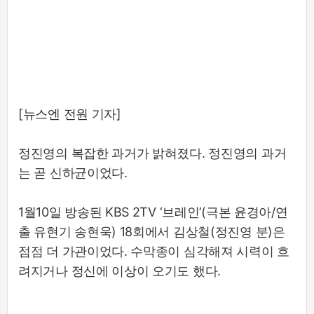
[뉴스엔 전원 기자]
정진영의 복잡한 과거가 밝혀졌다. 정진영의 과거
는 곧 신하균이었다.
1월10일 방송된 KBS 2TV ‘브레인’(극본 윤경아/연
출 유현기 송현욱) 18회에서 김상철(정진영 분)은
점점 더 가관이었다. 수막종이 심각해져 시력이 흐
려지거나 정신에 이상이 오기도 했다.