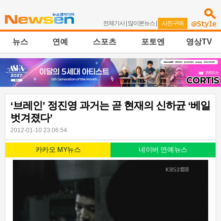
전체기사
|
많이본뉴스
|
사진구매
뉴스
연예
스포츠
포토엔
영상TV
‘브레인’ 정진영 과거는 곧 현재의 신하균 ‘베일
벗겨졌다’
2012-01-10 23:06:54
카카오 MY뉴스
네이버 연예뉴스