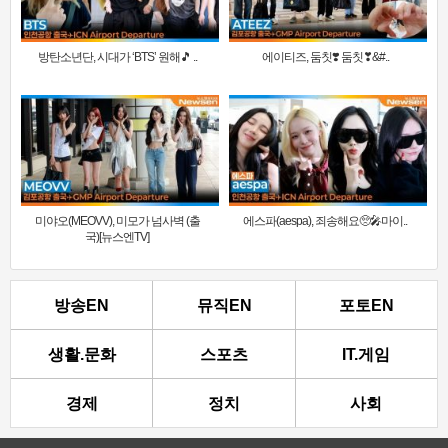
방탄소년단, 시대가 ‘BTS’ 원해🎵 ..
에이티즈, 둠칫❣️ 둠칫❣&#..
미야오(MEOVV), 미모가 넘사벽 (출
에스파(aespa), 죄송해요🥺🎤마이..
국)[뉴스엔TV]
방송EN
뮤직EN
포토EN
생활.문화
스포츠
IT.게임
경제
정치
사회