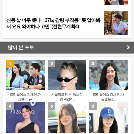
신동 살 너무 뺐나‥37㎏ 감량 부작용 “못 알아봐
서 요요 와야하나 고민”(전현무계획4)
많이 본 포토
트리플에스 김채연, 개
샤를리즈 테론, 독보적
트리플에스 김채연, 서
그맨 김규..
인 귀걸이..
울월드컵..