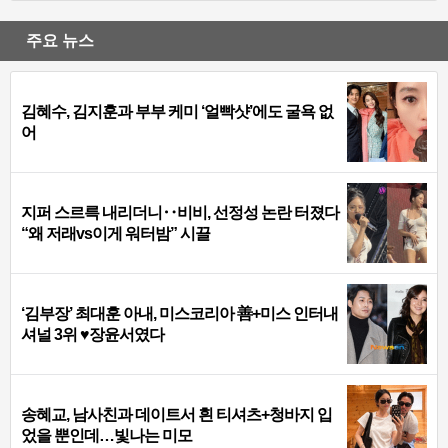
주요 뉴스
김혜수, 김지훈과 부부 케미 ‘얼빡샷’에도 굴욕 없
어
지퍼 스르륵 내리더니‥비비, 선정성 논란 터졌다
“왜 저래vs이게 워터밤” 시끌
‘김부장’ 최대훈 아내, 미스코리아 善+미스 인터내
셔널 3위 ♥장윤서였다
송혜교, 남사친과 데이트서 흰 티셔츠+청바지 입
었을 뿐인데…빛나는 미모