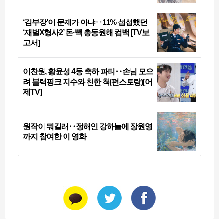
‘김부장’이 문제가 아냐‥11% 섭섭했던
‘재벌X형사2’ 돈·빽 총동원해 컴백 [TV보
고서]
이찬원, 황윤성 4등 축하 파티‥손님 모으
려 블랙핑크 지수와 친한 척(편스토랑)[어
제TV]
원작이 뭐길래‥정해인 강하늘에 장원영
까지 참여한 이 영화