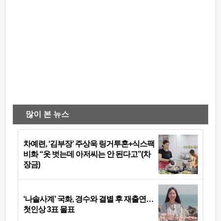
많이 본 뉴스
차예련, ‘김부장’ 주상욱 링거투혼+식스팩
비화 “옷 벗는데 아저씨는 안 된다고”(차
장금)
‘나솔사계’ 국화, 경수와 결별 후 재출연…
첫인상 3표 몰표