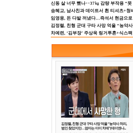
신동 살 너무 뺐나‥37㎏ 감량 부작용 “못
송혜교, 남사친과 데이트서 흰 티셔츠+청
임영웅, 돈 다발 꺼냈다…즉석서 현금으로 
김정렬, 친형 군대 구타 사망 억울 “농약사
차예련, ‘김부장’ 주상욱 링거투혼+식스팩 
김정렬, 친형 군대 구타 사망 억울 “농약사 처리,
범인 찾았지만…엄마는 이미 치매”(데이앤나...