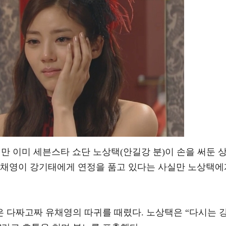
만 이미 세븐스타 쇼단 노상택(안길강 분)이 손을 써둔 
유채영이 강기태에게 연정을 품고 있다는 사실만 노상택에
 다짜고짜 유채영의 따귀를 때렸다. 노상택은 “다시는 