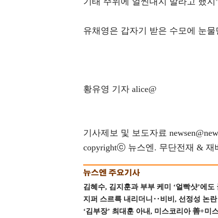
기태 주위에 얼씬대지 말라고 했지
유채영은 갑자기 받은 수모에 눈물
황유영 기자 alice@
기사제보 및 보도자료 newsen@news
copyrightⓒ 뉴스엔. 무단전재 & 
김혜수, 김지훈과 부부 케미 ‘얼빡샷’에도
지퍼 스르륵 내리더니‥비비, 선정성 논란 터
‘김부장’ 최대훈 아내, 미스코리아 善+미