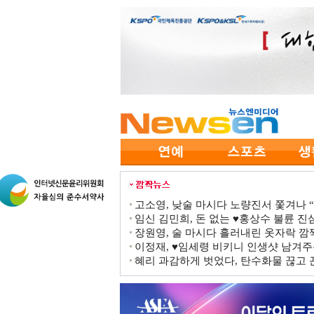
고소영, 낮술 마시다 노량진서 쫓겨나 “점
임신 김민희, 돈 없는 ♥홍상수 불륜 진심
장원영, 술 마시다 흘러내린 옷자락 
이정재, ♥임세령 비키니 인생샷 남겨주
혜리 과감하게 벗었다, 탄수화물 끊고 끈