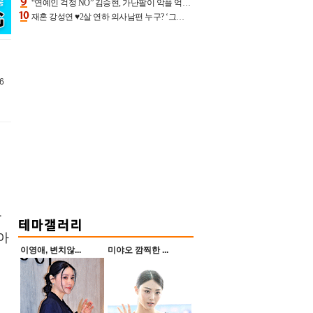
“연예인 걱정 NO” 김승현, 가난팔이 악플 억울할만‥아내+딸과 日 여행
재혼 강성연 ♥2살 연하 의사남편 누구? ‘그알’ 자문의에 훈남 비주얼 초엘리트 스펙 [종합]
6
단
아
이영애, 변치않...
미야오 깜찍한 ...