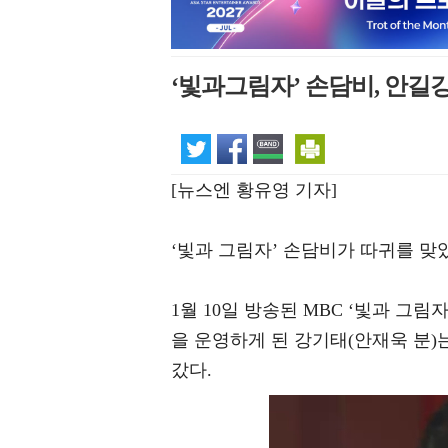
‘빛과그림자’ 손담비, 안길
[뉴스엔 황유영 기자]
‘빛과 그림자’ 손담비가 따귀를 맞
1월 10일 방송된 MBC ‘빛과 그
을 운영하게 된 강기태(안재욱 분)
갔다.