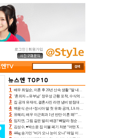
로그인
|
회원가입
배우 최일순, 이혼 후 20년 산속 생활 “딸 내가 버렸다고 원망‥맘 아파”(특종)[어제TV]
‘혼외자→유부남’ 정우성 근황 포착, 수식억 해킹 피해 후배 만났다 “존경하는”
집 공개 유재석, 결혼사진 라면 냄비 받침대 되고 분노‥가족사진도 피해(놀뭐)[어제TV]
백윤식 손녀+정시아 딸 첫 유화 공개, LA 아트쇼→서울국제조각페스타 작가다운 수준급 실력
유혜리, 배우 이근희과 1년 반만 이혼 왜? “식칼 꽂고 의자 던져” 충격 폭로(특종)[어제TV]
임지연, 그림 같은 발리 배경? 뼈말라 청순 비키니 핏에 상대 안 되네
김성수, ♥박소윤 집 이불 폐기 처분 “어떤 X이랑 썼을지 몰라” 질투(신랑수업2)[어제TV]
44kg 송가인 “비가 오나 눈이 오나” 매일 이 운동, 허벅지 근육량 상승+체지방 감소