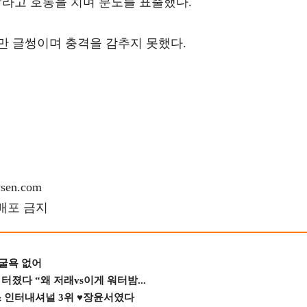
”라고 호통을 치며 분노를 표출했다.
만 글썽이며 충격을 감추지 못했다.
en.com
재배포 금지
 굴욕 없어
졌다 “왜 저래vs이게 워터밤...
스 인터내셔널 3위 ♥장윤서였다