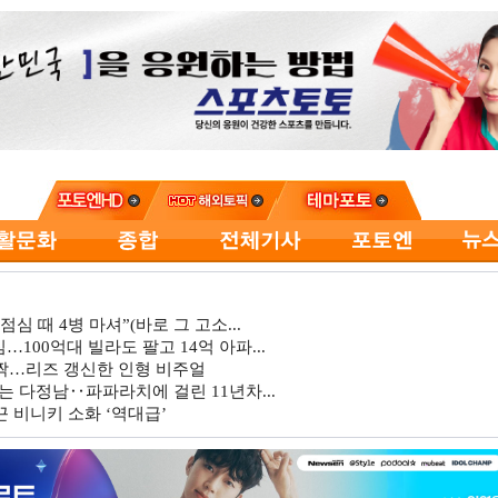
심 때 4병 마셔”(바로 그 고소...
…100억대 빌라도 팔고 14억 아파...
깜짝…리즈 갱신한 인형 비주얼
는 다정남‥파파라치에 걸린 11년차...
 비니키 소화 ‘역대급’