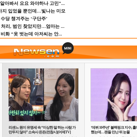
 알아봐서 요요 와야하나 고민”...
바지 입었을 뿐인데…빛나는 미모
수당 챙겨주는 ‘구단주’
 처리, 범인 찾았지만…엄마는 ...
비화 “옷 벗는데 아저씨는 안...
리센느 원이 유명세 속 “이상한 말 하는 사람 가
‘데뷔 10주년’ 블랙핑크 지수, 홀
만두지 않아” 소속사 든든(전참시)[어제TV]
했는데…팬들 만난 뒤 눈물