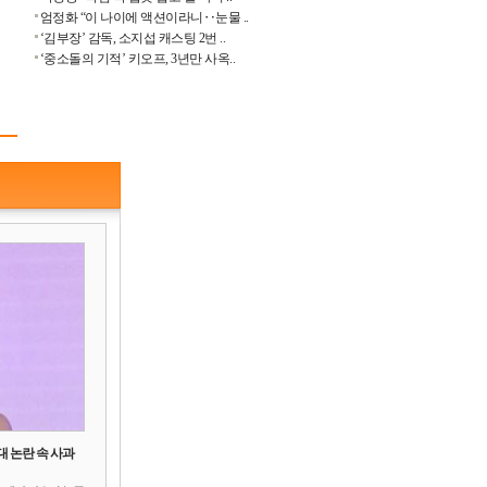
엄정화 “이 나이에 액션이라니‥눈물 ..
‘김부장’ 감독, 소지섭 캐스팅 2번 ..
‘중소돌의 기적’ 키오프, 3년만 사옥..
대 논란 속 사과