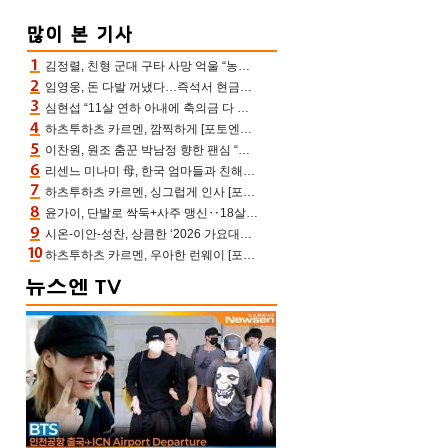
김정렬, 친형 군대 구타 사망 억울 “농약사 처리, 범인 찾았지만…엄마는 이미 치매”(데이앤나잇)
임영웅, 돈 다발 꺼냈다…즉석서 현금으로 수당 챙겨주는 ‘구단주’
심현섭 “11살 연하 아내에 축의금 다 뺏겨, 집도 아내 명의” (동치미)[결정적장면]
하츠투하츠 카르멘, 깜찍하게 [포토엔HD]
이찬원, 원조 춤꾼 박남정 향한 팬심 “어머님 잘 계시지” 폭소(불후)
리센느 미나미 母, 한국 엄마들과 친해진 비결=BTS “최애 정국 얘기로 통해”(전참시)
하츠투하츠 카르멘, 싱그럽게 인사 [포토엔HD]
윤가이, 단발로 싹둑+사주 맹신‥18살 연상 ♥장기하 반한 엉뚱·열정 매력(전참시)
시온-이안-성찬, 상큼한 ‘2026 가요대전 썸머’ MC [포토엔HD]
하츠투하츠 카르멘, 우아한 런웨이 [포토엔HD]