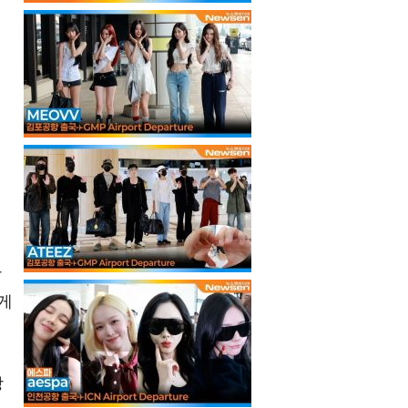
상
게
강