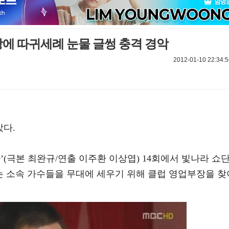
강에 따귀세례 눈물 글썽 충격 경악
2012-01-10 22:34:5
았다.
림자’(극본 최완규/연출 이주환 이상엽) 14회에서 빛나라 쇼
는 소속 가수들을 무대에 세우기 위해 클럽 영업부장을 찾