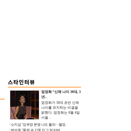
엄정화 “신체 나이 30대, 3
년..
엄정화가 30대 초반 신체
나이를 유지하는 비결을
밝혔다. 엄정화는 8월 4일
서울 ..
소지섭 “김부장 본명 나도 몰라‥들었..
박성웅 “폭염 속 갑옷 입고 말 타며 ..