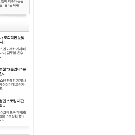
 멤버 지수가 눈물
 8월 8일 데뷔
나, 도회적인 눈빛
시...
뉴스엔 이재하 기자]배
나나, 김무열, 윤승
.
희철 “X돌았네” 분
...
뉴스엔 황혜진 기자]서
덕 성신여대 교수가
..
정민 스토킹 재판,
 ...
뉴스엔 배효주 기자]황
민을 스토킹한 혐의
기..