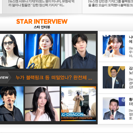
[뉴스엔 서유나 기자]'리센느 원이 미나미, 유명세 억
[뉴스엔 강민경 기자]그룹 블랙핑크
까 얼마나 힘들면 "강한 정신력 가지자"'리...
을 흘린 모습이 포착됐다.블랙핑크는
10...
나
에 
[
우 
아, .
김
노한
[
경
갑론
황
11일
[
정
로 