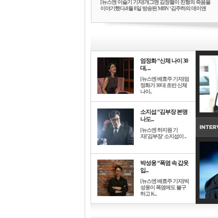
[뉴스엔 이슬기 기자]개그맨 김정렬이 친형의 죽음을
이야기했다.8월 8일 방송된 MBN ‘김주하의 데이앤
나...
엄정화 “신체 나이 30
대, ...
[뉴스엔 배효주 기자]엄
정화가 30대 초반 신체
나이..
소지섭 “김부장 본명
나도...
[뉴스엔 하지원 기
자]'김부장' 소지섭이 ..
박성웅 “폭염 속 갑옷
입...
[뉴스엔 배효주 기자]박
성웅이 폭염에도 불구
하고 K..