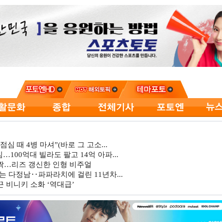
심 때 4병 마셔”(바로 그 고소...
…100억대 빌라도 팔고 14억 아파...
깜짝…리즈 갱신한 인형 비주얼
는 다정남‥파파라치에 걸린 11년차...
 비니키 소화 ‘역대급’