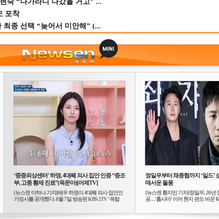
숙 “나가라니 나갔을 거고” ...
모 포착
종 선택 “늦어서 미안해” (...
‘중증외상센터’ 하영, 4대째 의사 집안 인증 “증조
정일우부터 채종협까지 ‘일드’ 
부, 고종 황제 진료”(옥문아)[어제TV]
매서운 돌풍
[뉴스엔 이하나 기자]배우 하영이 4대째 의사 집안인
[뉴스엔 황지민 기자]정일우, 20년 
가정사를 공개했다. 8월 7일 방송된 KBS 2TV ‘옥탑
공…'횹사마' 이어 현지 판도 바꾼 K-
방...