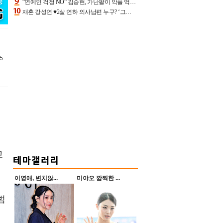
“연예인 걱정 NO” 김승현, 가난팔이 악플 억울할만‥아내+딸과 日 여행
재혼 강성연 ♥2살 연하 의사남편 누구? ‘그알’ 자문의에 훈남 비주얼 초엘리트 스펙 [종합]
5
고
이영애, 변치않...
미야오 깜찍한 ...
범