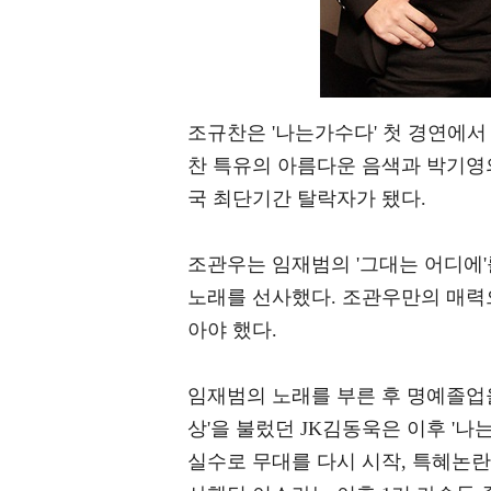
조규찬은 '나는가수다' 첫 경연에서
찬 특유의 아름다운 음색과 박기영
국 최단기간 탈락자가 됐다.
조관우는 임재범의 '그대는 어디에'
노래를 선사했다. 조관우만의 매력
아야 했다.
임재범의 노래를 부른 후 명예졸업을
상'을 불렀던 JK김동욱은 이후 '나
실수로 무대를 다시 시작, 특혜논란