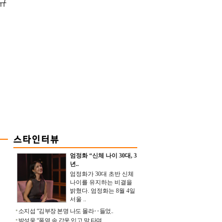
규
엄정화 “신체 나이 30대, 3
년..
엄정화가 30대 초반 신체
나이를 유지하는 비결을
밝혔다. 엄정화는 8월 4일
서울 ..
소지섭 “김부장 본명 나도 몰라‥들었..
박성웅 “폭염 속 갑옷 입고 말 타며 ..