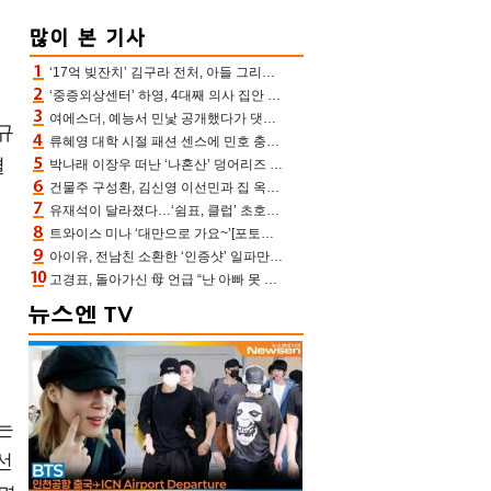
‘17억 빚잔치’ 김구라 전처, 아들 그리는 “나 뿐인데” 친엄마 챙기는 효심 눈길
‘중증외상센터’ 하영, 4대째 의사 집안 인증 “증조부, 고종 황제 진료”(옥문아)[어제TV]
여에스더, 예능서 민낯 공개했다가 댓글에 충격 “눈 왜 저렇게 처졌냐고”(에스더TV)
규
류혜영 대학 시절 패션 센스에 민호 충격 “레몬색 레깅스에 다리 없는 줄”(나혼산)
결
박나래 이장우 떠난 ‘나혼산’ 덩어리즈 왔다, 1인 1케이크에 팜유 전현무 충격[어제TV]
건물주 구성환, 김신영 이선민과 집 옥상서 41만원 한우 파티 “화력이 성화봉송”(나혼산)
유재석이 달라졌다…‘쉼표, 클럽’ 초호화 코스에 주우재도 감탄 (놀면 뭐하니?)
트와이스 미나 ‘대만으로 가요~’[포토엔HD]
아이유, 전남친 소환한 ‘인증샷’ 일파만파 속…남사친 변우석 선물도 남겼나 ‘훈훈’
의
고경표, 돌아가신 母 언급 “난 아빠 못 될 듯” 족보 태운 부친 응원 뭉클(나혼산)
는
선