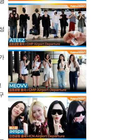
 명
 성
 가
고
구
구