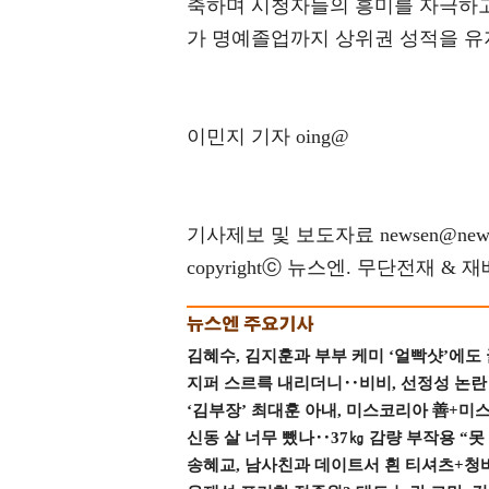
축하며 시청자들의 흥미를 자극하고
가 명예졸업까지 상위권 성적을 유
이민지 기자 oing@
기사제보 및 보도자료 newsen@news
copyrightⓒ 뉴스엔. 무단전재 & 
김혜수, 김지훈과 부부 케미 ‘얼빡샷’에도
지퍼 스르륵 내리더니‥비비, 선정성 논란 터
‘김부장’ 최대훈 아내, 미스코리아 善+미
신동 살 너무 뺐나‥37㎏ 감량 부작용 “못
송혜교, 남사친과 데이트서 흰 티셔츠+청