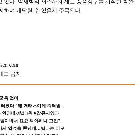
 있다. 임재범의 저주까지 깨고 승승장구를 시작한 박완
지하며 내달릴 수 있을지 주목된다.
en.com
재배포 금지
 굴욕 없어
졌다 “왜 저래vs이게 워터밤...
스 인터내셔널 3위 ♥장윤서였다
 알아봐서 요요 와야하나 고민”...
바지 입었을 뿐인데…빛나는 미모