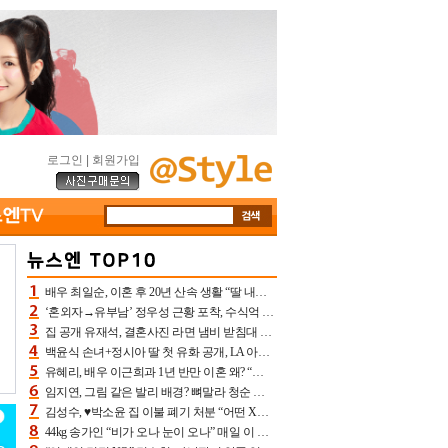
로그인
|
회원가입
배우 최일순, 이혼 후 20년 산속 생활 “딸 내가 버렸다고 원망‥맘 아파”(특종)[어제TV]
‘혼외자→유부남’ 정우성 근황 포착, 수식억 해킹 피해 후배 만났다 “존경하는”
집 공개 유재석, 결혼사진 라면 냄비 받침대 되고 분노‥가족사진도 피해(놀뭐)[어제TV]
백윤식 손녀+정시아 딸 첫 유화 공개, LA 아트쇼→서울국제조각페스타 작가다운 수준급 실력
유혜리, 배우 이근희과 1년 반만 이혼 왜? “식칼 꽂고 의자 던져” 충격 폭로(특종)[어제TV]
임지연, 그림 같은 발리 배경? 뼈말라 청순 비키니 핏에 상대 안 되네
김성수, ♥박소윤 집 이불 폐기 처분 “어떤 X이랑 썼을지 몰라” 질투(신랑수업2)[어제TV]
44kg 송가인 “비가 오나 눈이 오나” 매일 이 운동, 허벅지 근육량 상승+체지방 감소