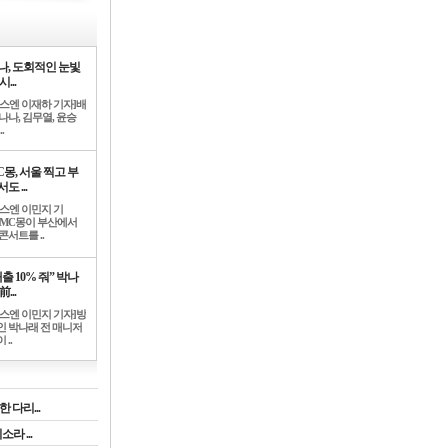
나, 도회적인 눈빛
시...
뉴스엔 이재하 기자]배
나나, 김무열, 윤승
.
C몽, 서울 찍고 부
도 ...
뉴스엔 이민지 기
]MC몽이 부산에서
콘서트를 ..
출 10% 줘” 박나
前...
뉴스엔 이민지 기자]방
인 박나래 전 매니저
 ..
 다리...
라 ...