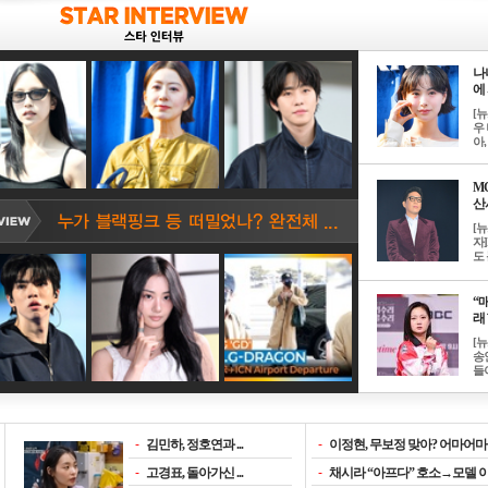
나
에 
[
우 
아, .
M
산서
[
자
도 
“매
래 
[
송
들이
-
김민하, 정호연과 ...
-
이정현, 무보정 맞아? 어마어마한
-
고경표, 돌아가신 ...
-
채시라 “아프다” 호소→모델 이소