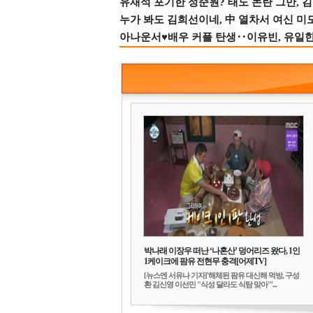
유재석 포기한 정준원? 태도 논란 그만, 김현
누가 봐도 김희선이네, 中 열차서 여신 미
아나운서♥배우 커플 탄생‥이유빈, 유일한 최
박나래 이장우 떠난 ‘나혼산’ 덩어리즈 왔다, 1인
1케이크에 팜유 전현무 충격[어제TV]
[뉴스엔 서유나 기자]'해체된 팜유 대신해 먹방, 구성
환 김신영 이선민 "식성 달라도 식탐 맞아"'...