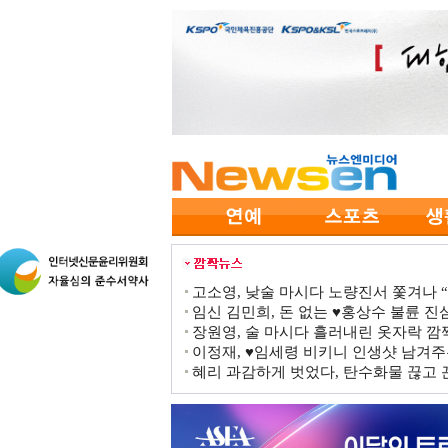
고소영, 낮술 마시다 노량진서 쫓겨나 “점
임신 김민희, 돈 없는 ♥홍상수 불륜 진심
장원영, 술 마시다 흘러내린 옷자락 
이정재, ♥임세령 비키니 인생샷 남겨주
혜리 과감하게 벗었다, 탄수화물 끊고 끈