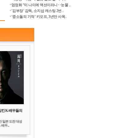
엄정화 “이 나이에 액션이라니‥눈물 ..
‘김부장’ 감독, 소지섭 캐스팅 2번 ..
‘중소돌의 기적’ 키오프, 3년만 사옥..
삼킨 K-배우들의
만 일본 도전 대성
배우...