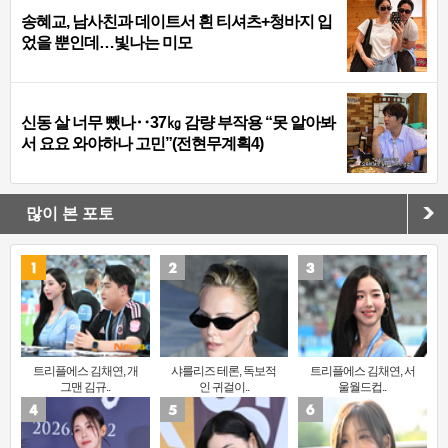
송혜교, 남사친과 데이트서 흰 티셔츠+청바지 입
었을 뿐인데…빛나는 미모
신동 살 너무 뺐나‥37㎏ 감량 부작용 “못 알아봐
서 요요 와야하나 고민”(전현무계획4)
많이 본 포토
트리플에스 김채연, 개
샤를리즈 테론, 독보적
트리플에스 김채연, 서
그맨 김규..
인 귀걸이..
울월드컵..