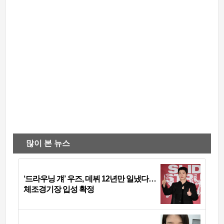
많이 본 뉴스
‘드라우닝 걔’ 우즈, 데뷔 12년만 일냈다…
체조경기장 입성 확정