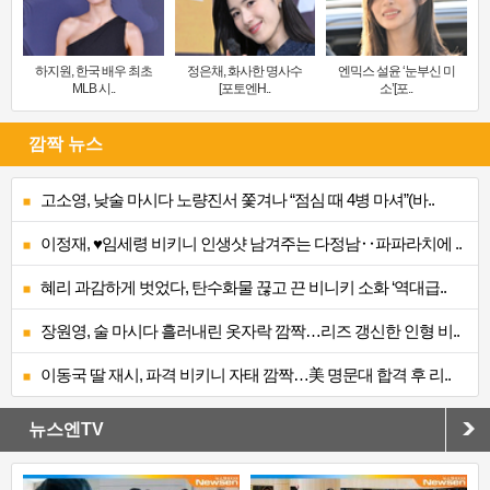
하지원, 한국 배우 최초
정은채, 화사한 명사수
엔믹스 설윤 ‘눈부신 미
MLB 시..
[포토엔H..
소’[포..
깜짝 뉴스
고소영, 낮술 마시다 노량진서 쫓겨나 “점심 때 4병 마셔”(바..
이정재, ♥임세령 비키니 인생샷 남겨주는 다정남‥파파라치에 ..
혜리 과감하게 벗었다, 탄수화물 끊고 끈 비니키 소화 ‘역대급..
장원영, 술 마시다 흘러내린 옷자락 깜짝…리즈 갱신한 인형 비..
이동국 딸 재시, 파격 비키니 자태 깜짝…美 명문대 합격 후 리..
뉴스엔TV