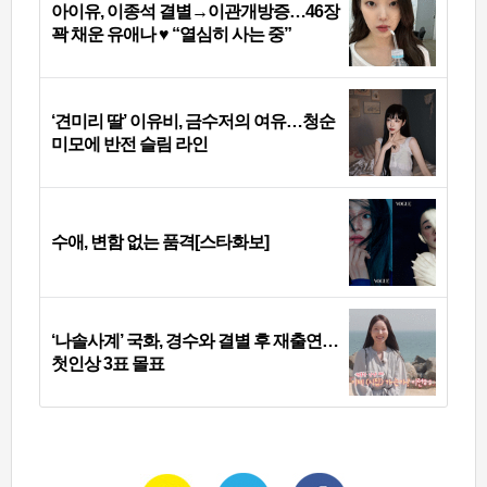
아이유, 이종석 결별→이관개방증…46장
꽉 채운 유애나 ♥ “열심히 사는 중”
‘견미리 딸’ 이유비, 금수저의 여유…청순
미모에 반전 슬림 라인
수애, 변함 없는 품격[스타화보]
‘나솔사계’ 국화, 경수와 결별 후 재출연…
첫인상 3표 몰표