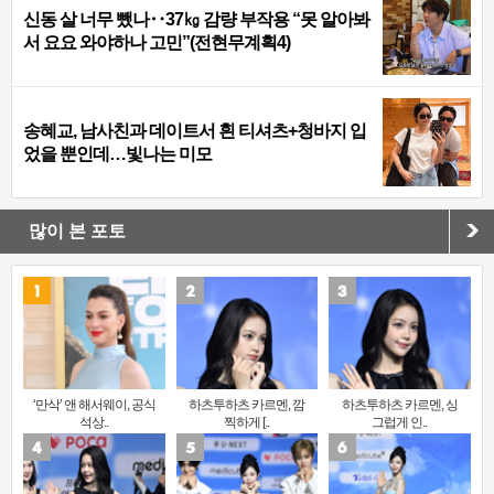
신동 살 너무 뺐나‥37㎏ 감량 부작용 “못 알아봐
서 요요 와야하나 고민”(전현무계획4)
송혜교, 남사친과 데이트서 흰 티셔츠+청바지 입
었을 뿐인데…빛나는 미모
많이 본 포토
‘만삭’ 앤 해서웨이, 공식
하츠투하츠 카르멘, 깜
하츠투하츠 카르멘, 싱
석상..
찍하게 [..
그럽게 인..