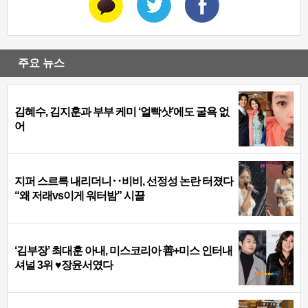
주요 뉴스
김혜수, 김지훈과 부부 케미 ‘얼빡샷’에도 굴욕 없
어
지퍼 스르륵 내리더니‥비비, 선정성 논란 터졌다
“왜 저래vs이게 워터밤” 시끌
‘김부장’ 최대훈 아내, 미스코리아 善+미스 인터내
셔널 3위 ♥장윤서였다