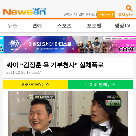
전체기사
|
많이본뉴스
|
사진구매
뉴스
연예
스포츠
포토엔
영상TV
싸이 “김장훈 욕 기부천사” 실체폭로
2011-12-25 17:05:37
카카오 MY뉴스
네이버 연예뉴스