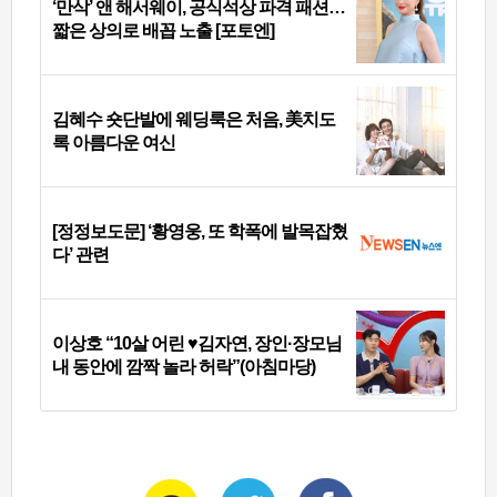
‘만삭’ 앤 해서웨이, 공식석상 파격 패션…
짧은 상의로 배꼽 노출 [포토엔]
김혜수 숏단발에 웨딩룩은 처음, 美치도
록 아름다운 여신
[정정보도문] ‘황영웅, 또 학폭에 발목잡혔
다’ 관련
이상호 “10살 어린 ♥김자연, 장인·장모님
내 동안에 깜짝 놀라 허락”(아침마당)