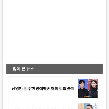
많이 본 뉴스
권영찬, 김수현 명예훼손 혐의 검찰 송치