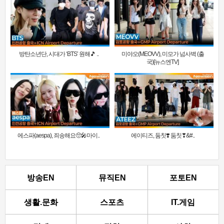
방탄소년단, 시대가 ‘BTS’ 원해🎵 ..
미야오(MEOVV), 미모가 넘사벽 (출
국)[뉴스엔TV]
에스파(aespa), 죄송해요🥺🎤마이..
에이티즈, 둠칫❣️ 둠칫❣&#..
방송EN
뮤직EN
포토EN
생활.문화
스포츠
IT.게임