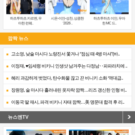
하츠투하츠 카르멘, 우
시온-이안-성찬, 상큼한
하츠투하츠 이안, 우아
아한 런웨..
‘2026 ..
한 MC 드..
깜짝 뉴스
고소영, 낮술 마시다 노량진서 쫓겨나 “점심 때 4병 마셔”(바..
이정재, ♥임세령 비키니 인생샷 남겨주는 다정남‥파파라치에 ..
혜리 과감하게 벗었다, 탄수화물 끊고 끈 비니키 소화 ‘역대급..
장원영, 술 마시다 흘러내린 옷자락 깜짝…리즈 갱신한 인형 비..
이동국 딸 재시, 파격 비키니 자태 깜짝…美 명문대 합격 후 리..
뉴스엔TV