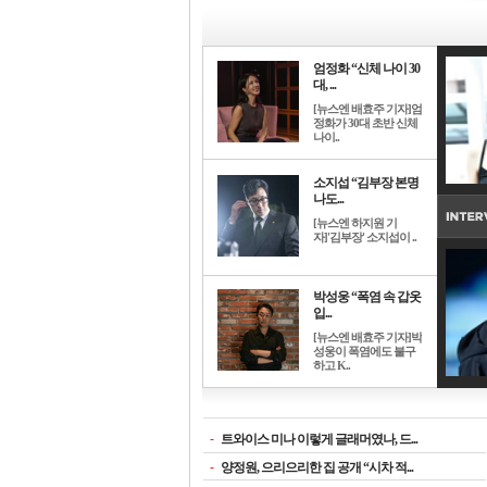
엄정화 “신체 나이 30
대, ...
[뉴스엔 배효주 기자]엄
정화가 30대 초반 신체
나이..
소지섭 “김부장 본명
나도...
[뉴스엔 하지원 기
자]'김부장' 소지섭이 ..
박성웅 “폭염 속 갑옷
입...
[뉴스엔 배효주 기자]박
성웅이 폭염에도 불구
하고 K..
-
트와이스 미나 이렇게 글래머였나, 드...
-
양정원, 으리으리한 집 공개 “시차 적...