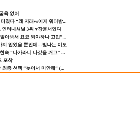
 굴욕 없어
졌다 “왜 저래vs이게 워터밤...
스 인터내셔널 3위 ♥장윤서였다
 알아봐서 요요 와야하나 고민”...
바지 입었을 뿐인데…빛나는 미모
숙 “나가라니 나갔을 거고” ...
모 포착
종 선택 “늦어서 미안해” (...