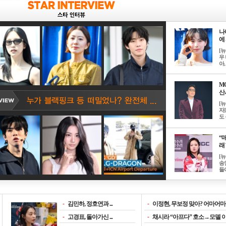
나
에 
[
우 
아, .
M
산서
[
자
도 
“매
래 
[
송
들이
-
김민하, 정호연과 ...
-
이정현, 무보정 맞아? 어마어마한
-
고경표, 돌아가신 ...
-
채시라 “아프다” 호소→모델 이소