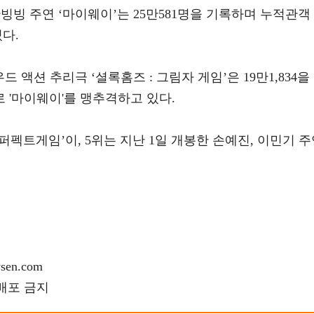
판빙빙 주연 ‘마이웨이’는 25만581명을 기록하며 누적관객 
있다.
 액션 추리극 ‘셜록홈즈 : 그림자 게임’은 19만1,834을
로 '마이웨이'를 맹추격하고 있다.
퍼펙트게임’이, 5위는 지난 1일 개봉한 손예진, 이민기 
en.com
재배포 금지