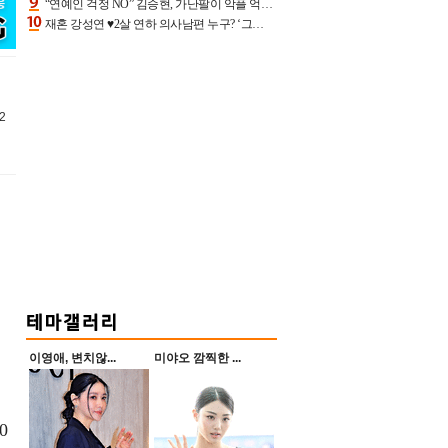
“연예인 걱정 NO” 김승현, 가난팔이 악플 억울할만‥아내+딸과 日 여행
재혼 강성연 ♥2살 연하 의사남편 누구? ‘그알’ 자문의에 훈남 비주얼 초엘리트 스펙 [종합]
2
며
이영애, 변치않...
미야오 깜찍한 ...
0