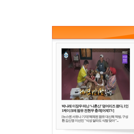
박나래 이장우 떠난 ‘나혼산’ 덩어리즈 왔다, 1인
1케이크에 팜유 전현무 충격[어제TV]
[뉴스엔 서유나 기자]'해체된 팜유 대신해 먹방, 구성
환 김신영 이선민 "식성 달라도 식탐 맞아"'...