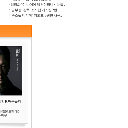
엄정화 “이 나이에 액션이라니‥눈물 ..
‘김부장’ 감독, 소지섭 캐스팅 2번 ..
‘중소돌의 기적’ 키오프, 3년만 사옥..
삼킨 K-배우들의
만 일본 도전 대성
배우...