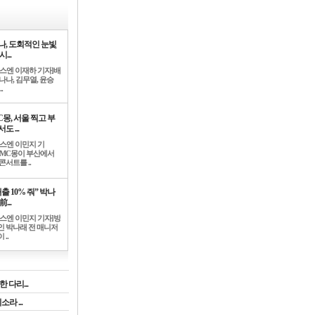
나, 도회적인 눈빛
시...
뉴스엔 이재하 기자]배
나나, 김무열, 윤승
.
C몽, 서울 찍고 부
도 ...
뉴스엔 이민지 기
]MC몽이 부산에서
콘서트를 ..
출 10% 줘” 박나
前...
뉴스엔 이민지 기자]방
인 박나래 전 매니저
 ..
 다리...
라 ...