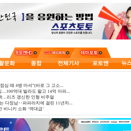
심 때 4병 마셔”(바로 그 고소...
…100억대 빌라도 팔고 14억 아파...
깜짝…리즈 갱신한 인형 비주얼
는 다정남‥파파라치에 걸린 11년차...
 비니키 소화 ‘역대급’