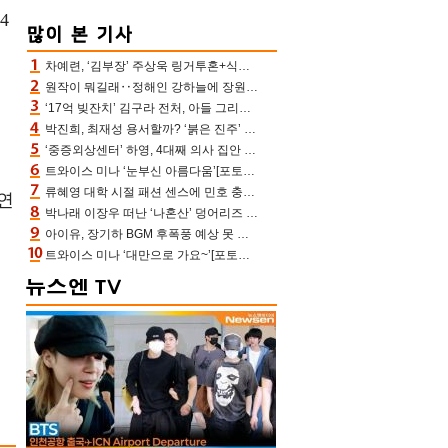
4
차예련, ‘김부장’ 주상욱 링거투혼+식스팩 비화 “옷 벗는데 아저씨는 안 된다고”(차장금)
원작이 뭐길래‥정해인 강하늘에 장원영까지 참여한 이 영화
‘17억 빚잔치’ 김구라 전처, 아들 그리는 “나 뿐인데” 친엄마 챙기는 효심 눈길
박진희, 최재성 용서할까? ‘붉은 진주’ 오늘(7일) 결말 나온다
‘중증외상센터’ 하영, 4대째 의사 집안 인증 “증조부, 고종 황제 진료”(옥문아)[어제TV]
트와이스 미나 ‘눈부신 아름다움’[포토엔HD]
류혜영 대학 시절 패션 센스에 민호 충격 “레몬색 레깅스에 다리 없는 줄”(나혼산)
주연
박나래 이장우 떠난 ‘나혼산’ 덩어리즈 왔다, 1인 1케이크에 팜유 전현무 충격[어제TV]
아이유, 장기하 BGM 후폭풍 예상 못 했나‥삭제 오보→윤가이까지 엮여 시끌
트와이스 미나 ‘대만으로 가요~’[포토엔HD]