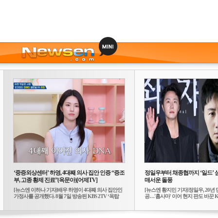
‘중증외상센터’ 하영, 4대째 의사 집안 인증 “증조
정일우부터 채종협까지 ‘일드’ 
부, 고종 황제 진료”(옥문아)[어제TV]
매서운 돌풍
[뉴스엔 이하나 기자]배우 하영이 4대째 의사 집안인
[뉴스엔 황지민 기자]정일우, 20년 
가정사를 공개했다. 8월 7일 방송된 KBS 2TV ‘옥탑
공…'횹사마' 이어 현지 판도 바꾼 K-
방...