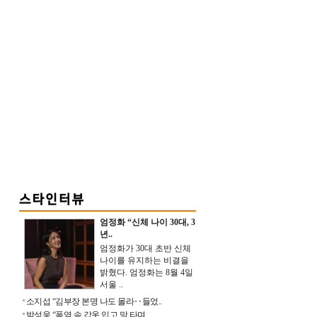
엄정화 “신체 나이 30대, 3
년..
엄정화가 30대 초반 신체
나이를 유지하는 비결을
밝혔다. 엄정화는 8월 4일
서울 ..
소지섭 “김부장 본명 나도 몰라‥들었..
박성웅 “폭염 속 갑옷 입고 말 타며 ..