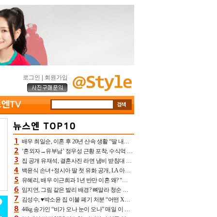
로그인
|
회원가입
배우 최일순, 이혼 후 20년 산속 생활 “딸 내가 버렸다고 원망‥맘 아파”(특종)[어제TV]
‘혼외자→유부남’ 정우성 근황 포착, 수식억 해킹 피해 후배 만났다 “존경하는”
집 공개 유재석, 결혼사진 라면 냄비 받침대 되고 분노‥가족사진도 피해(놀뭐)[어제TV]
백윤식 손녀+정시아 딸 첫 유화 공개, LA 아트쇼→서울국제조각페스타 작가다운 수준급 실력
유혜리, 배우 이근희과 1년 반만 이혼 왜? “식칼 꽂고 의자 던져” 충격 폭로(특종)[어제TV]
임지연, 그림 같은 발리 배경? 뼈말라 청순 비키니 핏에 상대 안 되네
김성수, ♥박소윤 집 이불 폐기 처분 “어떤 X이랑 썼을지 몰라” 질투(신랑수업2)[어제TV]
44kg 송가인 “비가 오나 눈이 오나” 매일 이 운동, 허벅지 근육량 상승+체지방 감소