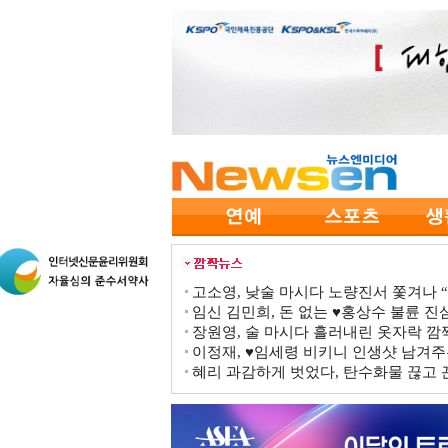
고소영, 낮술 마시다 노량진서 쫓겨나 “점
임신 김민희, 돈 없는 ♥홍상수 불륜 진심
장원영, 술 마시다 흘러내린 옷자락 
이정재, ♥임세령 비키니 인생샷 남겨주
혜리 과감하게 벗었다, 탄수화물 끊고 끈