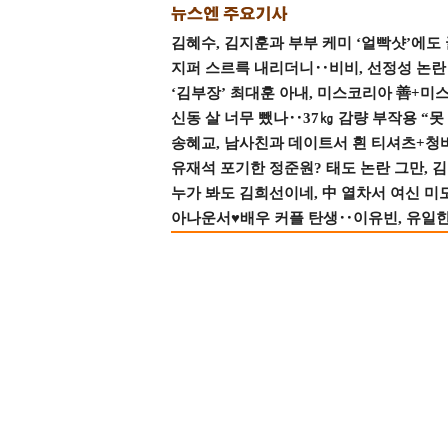
김혜수, 김지훈과 부부 케미 ‘얼빡샷’에도
지퍼 스르륵 내리더니‥비비, 선정성 논란 터
‘김부장’ 최대훈 아내, 미스코리아 善+미
신동 살 너무 뺐나‥37㎏ 감량 부작용 “못
송혜교, 남사친과 데이트서 흰 티셔츠+청
유재석 포기한 정준원? 태도 논란 그만, 김현
누가 봐도 김희선이네, 中 열차서 여신 미
아나운서♥배우 커플 탄생‥이유빈, 유일한 최