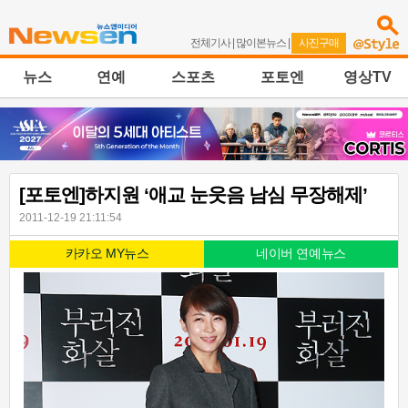
전체기사
|
많이본뉴스
|
사진구매
뉴스
연예
스포츠
포토엔
영상TV
[포토엔]하지원 ‘애교 눈웃음 남심 무장해제’
2011-12-19 21:11:54
카카오 MY뉴스
네이버 연예뉴스