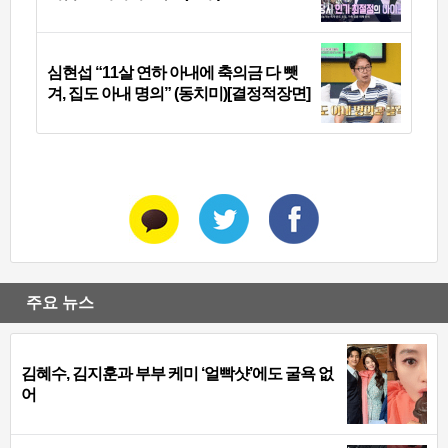
심현섭 “11살 연하 아내에 축의금 다 뺏
겨, 집도 아내 명의” (동치미)[결정적장면]
주요 뉴스
김혜수, 김지훈과 부부 케미 ‘얼빡샷’에도 굴욕 없
어