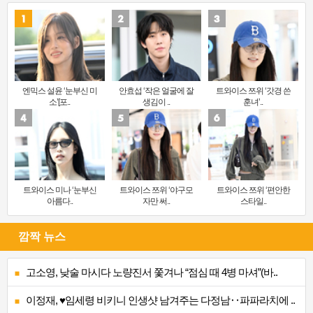
엔믹스 설윤 ‘눈부신 미
안효섭 ‘작은 얼굴에 잘
트와이스 쯔위 ‘갓경 쓴
소’[포..
생김이 ..
훈녀’..
트와이스 미나 ‘눈부신
트와이스 쯔위 ‘야구모
트와이스 쯔위 ‘편안한
아름다..
자만 써..
스타일..
깜짝 뉴스
고소영, 낮술 마시다 노량진서 쫓겨나 “점심 때 4병 마셔”(바..
이정재, ♥임세령 비키니 인생샷 남겨주는 다정남‥파파라치에 ..