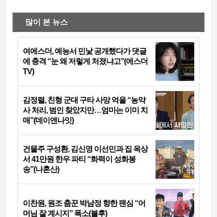
많이 본 뉴스
여에스더, 예능서 민낯 공개했다가 댓글
에 충격 “눈 왜 저렇게 처졌냐고”(에스더
TV)
김정렬, 친형 군대 구타 사망 억울 “농약
사 처리, 범인 찾았지만…엄마는 이미 치
매”(데이앤나잇)
건물주 구성환, 김신영 이선민과 집 옥상
서 41만원 한우 파티 “화력이 성화봉
송”(나혼산)
이찬원, 원조 춤꾼 박남정 향한 팬심 “어
머님 잘 계시지” 폭소(불후)