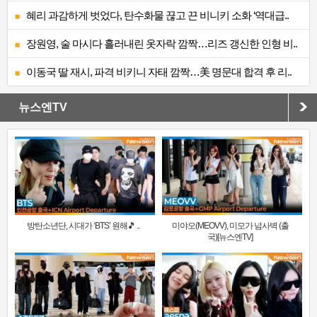
혜리 과감하게 벗었다, 탄수화물 끊고 끈 비니키 소화 ‘역대급..
장원영, 술 마시다 흘러내린 옷자락 깜짝…리즈 갱신한 인형 비..
이동국 딸 재시, 파격 비키니 자태 깜짝…美 명문대 합격 후 리..
뉴스엔TV
방탄소년단, 시대가 ‘BTS’ 원해🎵 ..
미야오(MEOVV), 미모가 넘사벽 (출
국)[뉴스엔TV]