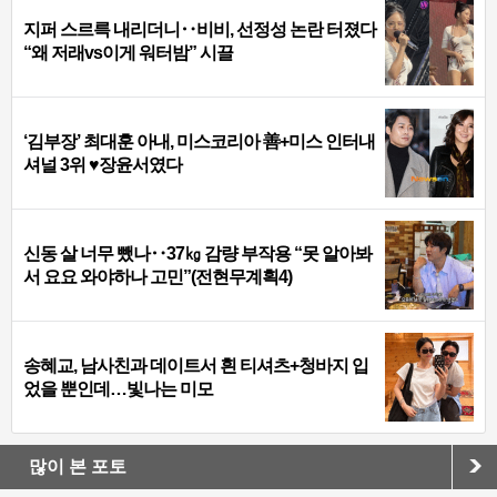
지퍼 스르륵 내리더니‥비비, 선정성 논란 터졌다
“왜 저래vs이게 워터밤” 시끌
‘김부장’ 최대훈 아내, 미스코리아 善+미스 인터내
셔널 3위 ♥장윤서였다
신동 살 너무 뺐나‥37㎏ 감량 부작용 “못 알아봐
서 요요 와야하나 고민”(전현무계획4)
송혜교, 남사친과 데이트서 흰 티셔츠+청바지 입
었을 뿐인데…빛나는 미모
많이 본 포토