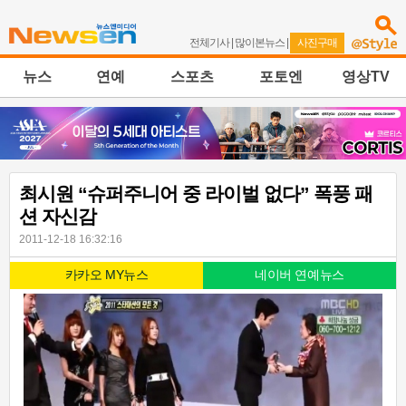
전체기사
|
많이본뉴스
|
사진구매
뉴스
연예
스포츠
포토엔
영상TV
최시원 “슈퍼주니어 중 라이벌 없다” 폭풍 패
션 자신감
2011-12-18 16:32:16
카카오 MY뉴스
네이버 연예뉴스