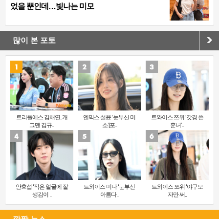
었을 뿐인데…빛나는 미모
많이 본 포토
트리플에스 김채연, 개
엔믹스 설윤 ‘눈부신 미
트와이스 쯔위 ‘갓경 쓴
그맨 김규..
소’[포..
훈녀’..
안효섭 ‘작은 얼굴에 잘
트와이스 미나 ‘눈부신
트와이스 쯔위 ‘야구모
생김이 ..
아름다..
자만 써..