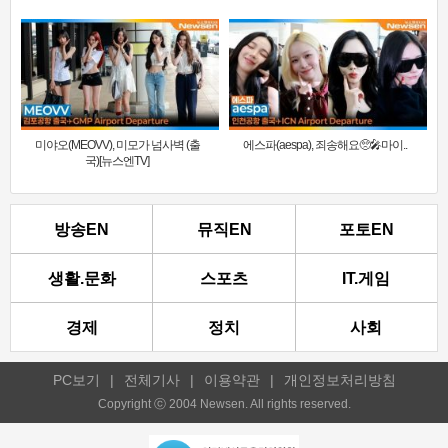
미야오(MEOVV), 미모가 넘사벽 (출
에스파(aespa), 죄송해요🥺🎤마이..
국)[뉴스엔TV]
방송EN
뮤직EN
포토EN
생활.문화
스포츠
IT.게임
경제
정치
사회
PC보기
|
전체기사
|
이용약관
|
개인정보처리방침
Copyright ⓒ 2004 Newsen. All rights reserved.