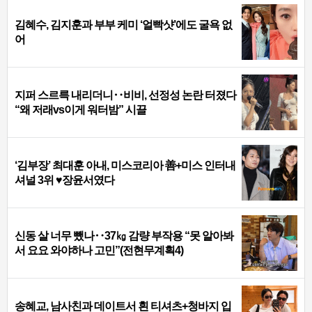
김혜수, 김지훈과 부부 케미 ‘얼빡샷’에도 굴욕 없
어
지퍼 스르륵 내리더니‥비비, 선정성 논란 터졌다
“왜 저래vs이게 워터밤” 시끌
‘김부장’ 최대훈 아내, 미스코리아 善+미스 인터내
셔널 3위 ♥장윤서였다
신동 살 너무 뺐나‥37㎏ 감량 부작용 “못 알아봐
서 요요 와야하나 고민”(전현무계획4)
송혜교, 남사친과 데이트서 흰 티셔츠+청바지 입