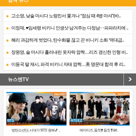
깜짝 뉴스
고소영, 낮술 마시다 노량진서 쫓겨나 “점심 때 4병 마셔”(바..
이정재, ♥임세령 비키니 인생샷 남겨주는 다정남‥파파라치에 ..
혜리 과감하게 벗었다, 탄수화물 끊고 끈 비니키 소화 ‘역대급..
장원영, 술 마시다 흘러내린 옷자락 깜짝…리즈 갱신한 인형 비..
이동국 딸 재시, 파격 비키니 자태 깜짝…美 명문대 합격 후 리..
뉴스엔TV
방탄소년단, 시대가 ‘BTS’ 원해🎵 ..
에이티즈, 둠칫❣️ 둠칫❣&#..