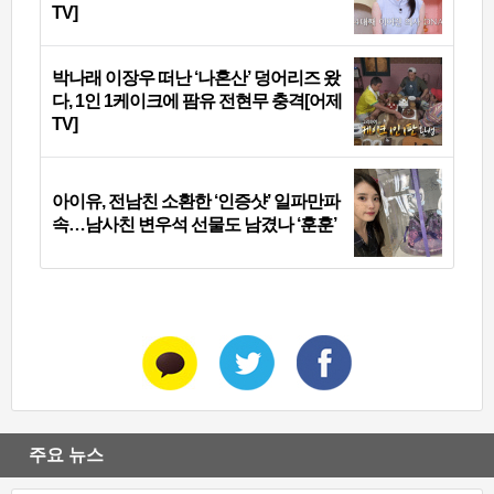
TV]
박나래 이장우 떠난 ‘나혼산’ 덩어리즈 왔
다, 1인 1케이크에 팜유 전현무 충격[어제
TV]
아이유, 전남친 소환한 ‘인증샷’ 일파만파
속…남사친 변우석 선물도 남겼나 ‘훈훈’
주요 뉴스