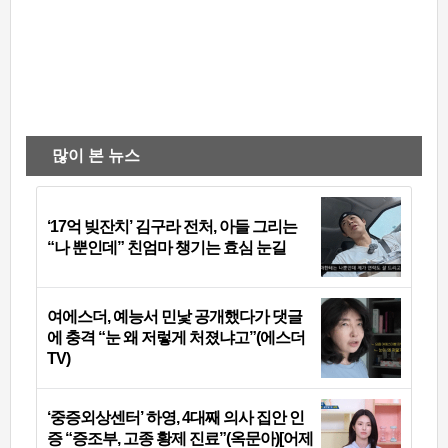
많이 본 뉴스
‘17억 빚잔치’ 김구라 전처, 아들 그리는
“나 뿐인데” 친엄마 챙기는 효심 눈길
여에스더, 예능서 민낯 공개했다가 댓글
에 충격 “눈 왜 저렇게 처졌냐고”(에스더
TV)
‘중증외상센터’ 하영, 4대째 의사 집안 인
증 “증조부, 고종 황제 진료”(옥문아)[어제