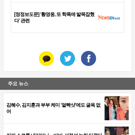
[정정보도문] ‘황영웅, 또 학폭에 발목잡혔
다’ 관련
주요 뉴스
김혜수, 김지훈과 부부 케미 ‘얼빡샷’에도 굴욕 없
어