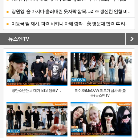
장원영, 술 마시다 흘러내린 옷자락 깜짝…리즈 갱신한 인형 비..
이동국 딸 재시, 파격 비키니 자태 깜짝…美 명문대 합격 후 리..
뉴스엔TV
방탄소년단, 시대가 ‘BTS’ 원해🎵 ..
미야오(MEOVV), 미모가 넘사벽 (출
국)[뉴스엔TV]