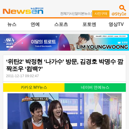
전체기사
|
많이본뉴스
|
사진구매
뉴스
연예
스포츠
포토엔
영상TV
‘위탄2’ 박정현 ‘나가수’ 방문, 김경호 박명수 깜
짝조우 ‘컴백?’
2011-12-17 09:02:47
카카오 MY뉴스
네이버 연예뉴스