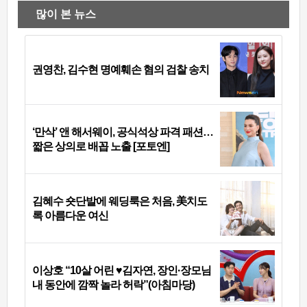
많이 본 뉴스
권영찬, 김수현 명예훼손 혐의 검찰 송치
‘만삭’ 앤 해서웨이, 공식석상 파격 패션…
짧은 상의로 배꼽 노출 [포토엔]
김혜수 숏단발에 웨딩룩은 처음, 美치도
록 아름다운 여신
이상호 “10살 어린 ♥김자연, 장인·장모님
내 동안에 깜짝 놀라 허락”(아침마당)