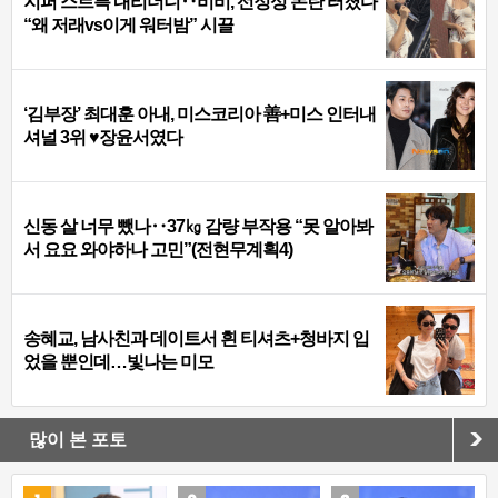
지퍼 스르륵 내리더니‥비비, 선정성 논란 터졌다
“왜 저래vs이게 워터밤” 시끌
‘김부장’ 최대훈 아내, 미스코리아 善+미스 인터내
셔널 3위 ♥장윤서였다
신동 살 너무 뺐나‥37㎏ 감량 부작용 “못 알아봐
서 요요 와야하나 고민”(전현무계획4)
송혜교, 남사친과 데이트서 흰 티셔츠+청바지 입
었을 뿐인데…빛나는 미모
많이 본 포토