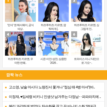
‘만삭’ 앤 해서웨이, 공식
하츠투하츠 카르멘, 깜
하츠투하츠 카르멘, 싱
석상..
찍하게 [..
그럽게 인..
하츠투하츠 카르멘, 우
시온-이안-성찬, 상큼한
트와이스 미나 ‘대만으
아한 런웨..
‘2026 ..
로 가요~..
깜짝 뉴스
고소영, 낮술 마시다 노량진서 쫓겨나 “점심 때 4병 마셔”(바..
이정재, ♥임세령 비키니 인생샷 남겨주는 다정남‥파파라치에 ..
혜리 과감하게 벗었다, 탄수화물 끊고 끈 비니키 소화 ‘역대급..