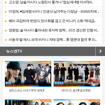
고소영, 낮술 마시다 노량진서 쫓겨나 “점심 때 4병 마셔”(바..
이정재, ♥임세령 비키니 인생샷 남겨주는 다정남‥파파라치에 ..
혜리 과감하게 벗었다, 탄수화물 끊고 끈 비니키 소화 ‘역대급..
장원영, 술 마시다 흘러내린 옷자락 깜짝…리즈 갱신한 인형 비..
이동국 딸 재시, 파격 비키니 자태 깜짝…美 명문대 합격 후 리..
뉴스엔TV
방탄소년단, 시대가 ‘BTS’ 원해🎵 ..
에이티즈, 둠칫❣️ 둠칫❣&#..