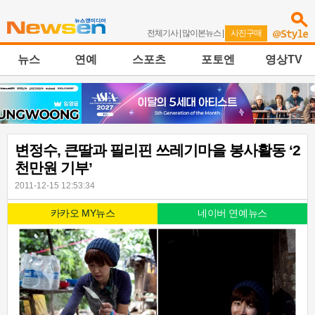
전체기사
|
많이본뉴스
|
사진구매
뉴스
연예
스포츠
포토엔
영상TV
변정수, 큰딸과 필리핀 쓰레기마을 봉사활동 ‘2
천만원 기부’
2011-12-15 12:53:34
카카오 MY뉴스
네이버 연예뉴스