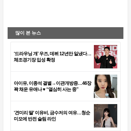
많이 본 뉴스
‘드라우닝 걔’ 우즈, 데뷔 12년만 일냈다…
체조경기장 입성 확정
아이유, 이종석 결별→이관개방증…46장
꽉 채운 유애나 ♥ “열심히 사는 중”
‘견미리 딸’ 이유비, 금수저의 여유…청순
미모에 반전 슬림 라인