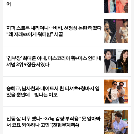
어
지퍼 스르륵 내리더니‥비비, 선정성 논란 터졌다
“왜 저래vs이게 워터밤” 시끌
‘김부장’ 최대훈 아내, 미스코리아 善+미스 인터내
셔널 3위 ♥장윤서였다
송혜교, 남사친과 데이트서 흰 티셔츠+청바지 입
었을 뿐인데…빛나는 미모
신동 살 너무 뺐나‥37㎏ 감량 부작용 “못 알아봐
서 요요 와야하나 고민”(전현무계획4)