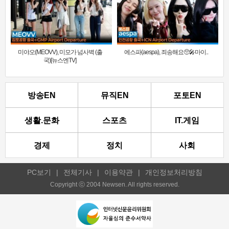
미야오(MEOVV), 미모가 넘사벽 (출
에스파(aespa), 죄송해요🥺🎤마이..
국)[뉴스엔TV]
방송EN
뮤직EN
포토EN
생활.문화
스포츠
IT.게임
경제
정치
사회
PC보기
|
전체기사
|
이용약관
|
개인정보처리방침
Copyright ⓒ 2004 Newsen. All rights reserved.