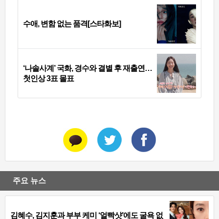
수애, 변함 없는 품격[스타화보]
‘나솔사계’ 국화, 경수와 결별 후 재출연…
첫인상 3표 몰표
주요 뉴스
김혜수, 김지훈과 부부 케미 ‘얼빡샷’에도 굴욕 없