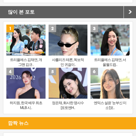
많이 본 포토
트리플에스 김채연, 개
샤를리즈 테론, 독보적
트리플에스 김채연, 서
그맨 김규..
인 귀걸이..
울월드컵..
하지원, 한국 배우 최초
정은채, 화사한 명사수
엔믹스 설윤 ‘눈부신 미
MLB 시..
[포토엔H..
소’[포..
깜짝 뉴스