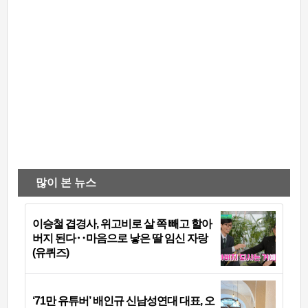
많이 본 뉴스
이승철 겹경사, 위고비로 살 쪽 빼고 할아
버지 된다‥마음으로 낳은 딸 임신 자랑
(유퀴즈)
‘71만 유튜버’ 배인규 신남성연대 대표, 오