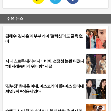
주요 뉴스
김혜수, 김지훈과 부부 케미 ‘얼빡샷’에도 굴욕 없
어
지퍼 스르륵 내리더니‥비비, 선정성 논란 터졌다
“왜 저래vs이게 워터밤” 시끌
‘김부장’ 최대훈 아내, 미스코리아 善+미스 인터내
셔널 3위 ♥장윤서였다