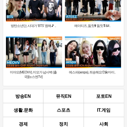
방탄소년단, 시대가 ‘BTS’ 원해🎵 ..
에이티즈, 둠칫❣️ 둠칫❣&#..
미야오(MEOVV), 미모가 넘사벽 (출
에스파(aespa), 죄송해요🥺🎤마이..
국)[뉴스엔TV]
방송EN
뮤직EN
포토EN
생활.문화
스포츠
IT.게임
경제
정치
사회