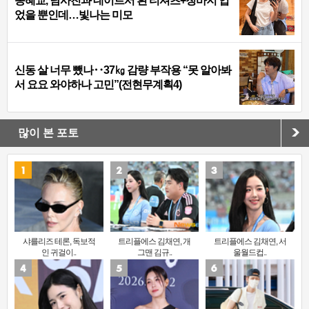
송혜교, 남사친과 데이트서 흰 티셔츠+청바지 입
었을 뿐인데…빛나는 미모
신동 살 너무 뺐나‥37㎏ 감량 부작용 “못 알아봐
서 요요 와야하나 고민”(전현무계획4)
많이 본 포토
샤를리즈 테론, 독보적
트리플에스 김채연, 개
트리플에스 김채연, 서
인 귀걸이..
그맨 김규..
울월드컵..