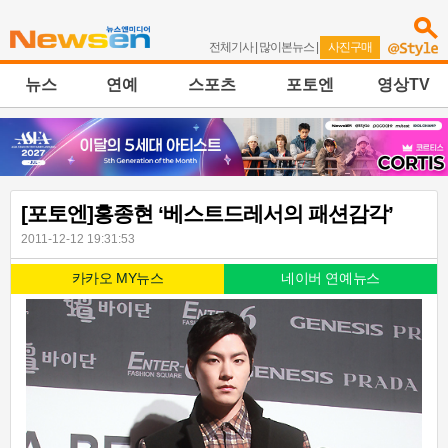
전체기사
|
많이본뉴스
|
사진구매
뉴스
연예
스포츠
포토엔
영상TV
[포토엔]홍종현 ‘베스트드레서의 패션감각’
2011-12-12 19:31:53
카카오 MY뉴스
네이버 연예뉴스