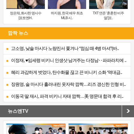
정은채, 화사한 명사수
하지원, 한국 배우 최초
TXT 연준 ‘훈훈한 비주
[포토엔H..
MLB 시..
얼’[포..
깜짝 뉴스
고소영, 낮술 마시다 노량진서 쫓겨나 “점심 때 4병 마셔”(바..
이정재, ♥임세령 비키니 인생샷 남겨주는 다정남‥파파라치에 ..
혜리 과감하게 벗었다, 탄수화물 끊고 끈 비니키 소화 ‘역대급..
장원영, 술 마시다 흘러내린 옷자락 깜짝…리즈 갱신한 인형 비..
이동국 딸 재시, 파격 비키니 자태 깜짝…美 명문대 합격 후 리..
뉴스엔TV