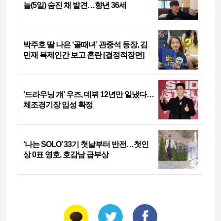
늘(5일) 숨진 채 발견…향년 36세
박주호 딸 나은 ‘골때녀’ 관중석 등장, 김
민재 복제인간 보고 혼란 [결정적장면]
‘드라우닝 걔’ 우즈, 데뷔 12년만 일냈다…
체조경기장 입성 확정
‘나는 SOLO’ 33기 첫날부터 반전…첫인
상 0표 영호, 호감남 급부상