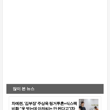
많이 본 뉴스
차예련, ‘김부장’ 주상욱 링거투혼+식스팩
비화 “옷 벗는데 아저씨는 안 된다고”(차