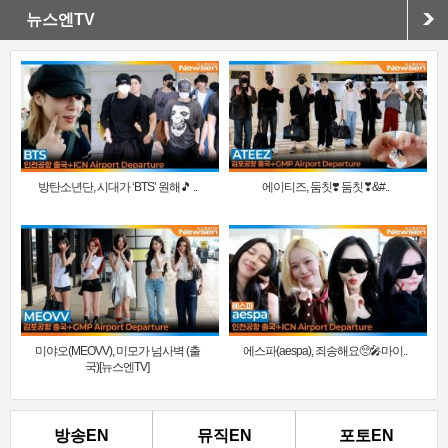
뉴스엔TV
방탄소년단, 시대가 ‘BTS’ 원해🎵 ..
에이티즈, 둠칫❣️ 둠칫❣&#..
미야오(MEOVV), 미모가 넘사벽 (출
에스파(aespa), 죄송해요🥺🎤마이..
국)[뉴스엔TV]
방송EN
뮤직EN
포토EN