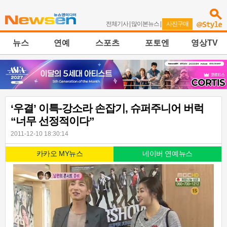
전체기사
|
많이본뉴스
|
사진구매
뉴스
연예
스포츠
포토엔
영상TV
‘우결’ 이특-강소라 손잡기, 슈퍼주니어 버럭
“너무 선정적이다”
2011-12-10 18:30:14
카카오 MY뉴스
네이버 연예뉴스