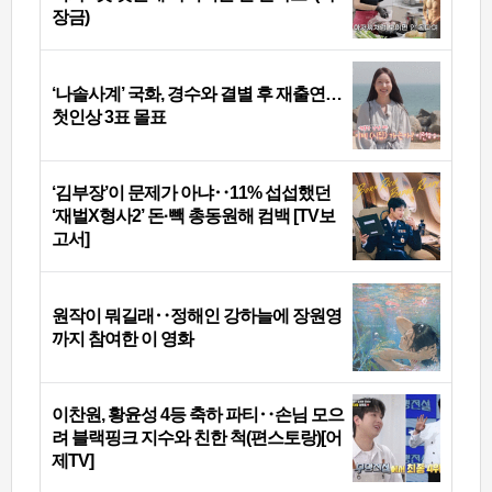
장금)
‘나솔사계’ 국화, 경수와 결별 후 재출연…
첫인상 3표 몰표
‘김부장’이 문제가 아냐‥11% 섭섭했던
‘재벌X형사2’ 돈·빽 총동원해 컴백 [TV보
고서]
원작이 뭐길래‥정해인 강하늘에 장원영
까지 참여한 이 영화
이찬원, 황윤성 4등 축하 파티‥손님 모으
려 블랙핑크 지수와 친한 척(편스토랑)[어
제TV]