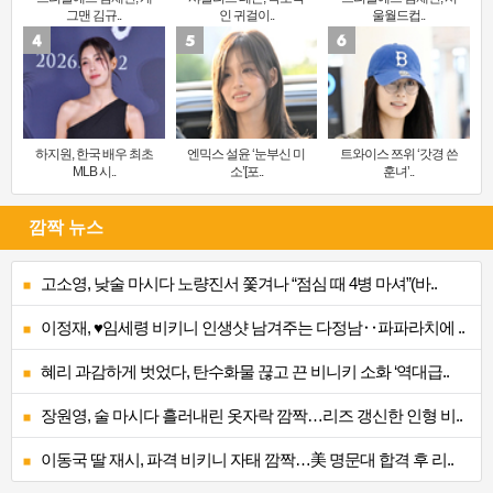
그맨 김규..
인 귀걸이..
울월드컵..
하지원, 한국 배우 최초
엔믹스 설윤 ‘눈부신 미
트와이스 쯔위 ‘갓경 쓴
MLB 시..
소’[포..
훈녀’..
깜짝 뉴스
고소영, 낮술 마시다 노량진서 쫓겨나 “점심 때 4병 마셔”(바..
이정재, ♥임세령 비키니 인생샷 남겨주는 다정남‥파파라치에 ..
혜리 과감하게 벗었다, 탄수화물 끊고 끈 비니키 소화 ‘역대급..
장원영, 술 마시다 흘러내린 옷자락 깜짝…리즈 갱신한 인형 비..
이동국 딸 재시, 파격 비키니 자태 깜짝…美 명문대 합격 후 리..