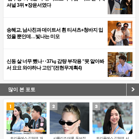
셔널 3위 ♥장윤서였다
송혜교, 남사친과 데이트서 흰 티셔츠+청바지 입
었을 뿐인데…빛나는 미모
신동 살 너무 뺐나‥37㎏ 감량 부작용 “못 알아봐
서 요요 와야하나 고민”(전현무계획4)
많이 본 포토
트리플에스 김채연, 개
샤를리즈 테론, 독보적
트리플에스 김채연, 서