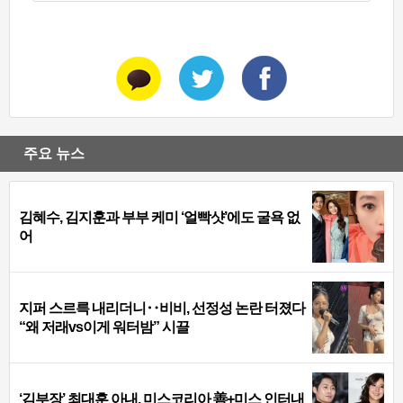
주요 뉴스
김혜수, 김지훈과 부부 케미 ‘얼빡샷’에도 굴욕 없
어
지퍼 스르륵 내리더니‥비비, 선정성 논란 터졌다
“왜 저래vs이게 워터밤” 시끌
‘김부장’ 최대훈 아내, 미스코리아 善+미스 인터내