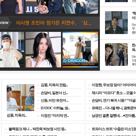
안효
‘
아? 
[
우
됐다
한
욕..
[
이
루언
-
김풍, 치욕의 전립...
-
이정현, 무보정 맞아? 어마어마한
-
손담비, 일본서 신...
-
채시라 “아프다” 호소→모델 이소
-
신동, 비만 유전자 ...
-
손담비, 연기 복귀 시동? “‘더글로
-
DJ DOC 이하늘, 생...
-
유해진→다니엘 헤니, 광화문에서
김풍, 치욕의...
-
이정진 “마지막 연...
-
남궁민 결혼 잘했네…♥진아름, 남편
-
블랙핑크 제니→박찬욱 박보영 사인 등...
-
트와이스 쯔위 ‘수줍은 미소’[포토