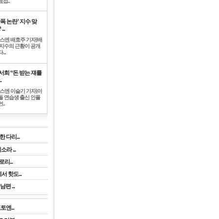
섭..
학폭 논란’ 지수 맞
...
뉴스엔 배효주 기자]배
 지수의 근황이 공개
...
서희 “돈 받는 쟤를
.
뉴스엔 이슬기 기자]아
돌 연습생 출신 인플
..
 다리...
라 ...
리...
 핫도...
 ...
엔...