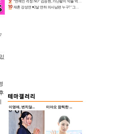
“연예인 걱정 NO” 김승현, 가난팔이 악플 억울할만‥아내+딸과 日 여행
재혼 강성연 ♥2살 연하 의사남편 누구? ‘그알’ 자문의에 훈남 비주얼 초엘리트 스펙 [종합]
27
 있
영
후
치
이영애, 변치않...
미야오 깜찍한 ...