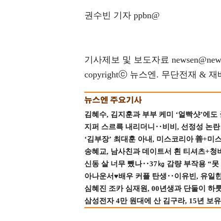
권수빈 기자 ppbn@
기사제보 및 보도자료 newsen@news
copyrightⓒ 뉴스엔. 무단전재 & 
김혜수, 김지훈과 부부 케미 ‘얼빡샷’에도
지퍼 스르륵 내리더니‥비비, 선정성 논란 터
‘김부장’ 최대훈 아내, 미스코리아 善+미
송혜교, 남사친과 데이트서 흰 티셔츠+청
신동 살 너무 뺐나‥37㎏ 감량 부작용 “못
아나운서♥배우 커플 탄생‥이유빈, 유일한 최
심혜진 조카 심재원, 00년생과 단둘이 하룻밤
삼성전자 4만 원대에 산 김구라, 15년 보유