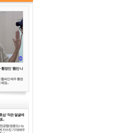
‥황정민 ‘틈만 나
 휩싸인 배우 황정
예정...
효섭 ‘작은 얼굴에
...
인천공항(영종도)=뉴
엔 지수진 기자]배우