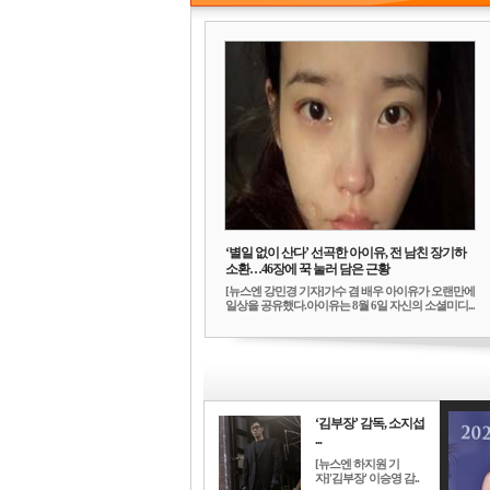
‘별일 없이 산다’ 선곡한 아이유, 전 남친 장기하
소환…46장에 꾹 눌러 담은 근황
[뉴스엔 강민경 기자]가수 겸 배우 아이유가 오랜만에
일상을 공유했다.아이유는 8월 6일 자신의 소셜미디...
‘김부장’ 감독, 소지섭
...
[뉴스엔 하지원 기
자]'김부장' 이승영 감..