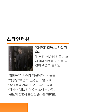
‘김부장’ 감독, 소지섭 캐
스..
'김부장' 이승영 감독이 소
지섭의 새로운 면모를 발
견하고 깜짝 놀랐던 ..
엄정화 “이 나이에 액션이라니‥눈물 ..
박성웅 “폭염 속 갑옷 입고 말 타며 ..
‘중소돌의 기적’ 키오프, 3년만 사옥..
강미나 “13kg 감량 후 예쁘다는 반응 ..
윤보미 결혼식 불참한 손나은 “판다로..