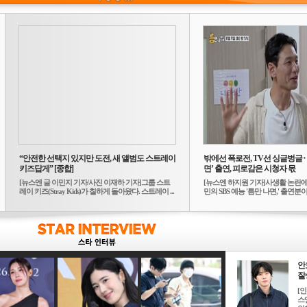
“안전한 선택지 있지만 도전, 새 앨범도 스트레이
밖에선 폭로전, TV선 싱글벙글
키즈답게” [종합]
면’ 출연, 피로감은 시청자 몫
[뉴스엔 글 이민지 기자/사진 이재하 기자]그룹 스트
[뉴스엔 하지원 기자]사생활 논란에
레이 키즈(Stray Kids)가 칠하게 돌아왔다. 스트레이 ...
민의 SBS 예능 '틈만 나면,' 출연분이 
안
잘생
[
스