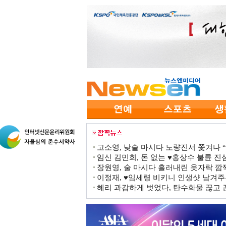
고소영, 낮술 마시다 노량진서 쫓겨나 “점
임신 김민희, 돈 없는 ♥홍상수 불륜 진심
장원영, 술 마시다 흘러내린 옷자락 
이정재, ♥임세령 비키니 인생샷 남겨주
혜리 과감하게 벗었다, 탄수화물 끊고 끈