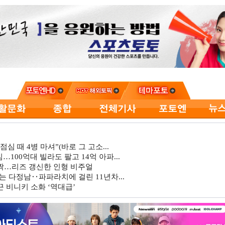
심 때 4병 마셔”(바로 그 고소...
…100억대 빌라도 팔고 14억 아파...
깜짝…리즈 갱신한 인형 비주얼
는 다정남‥파파라치에 걸린 11년차...
 비니키 소화 ‘역대급’