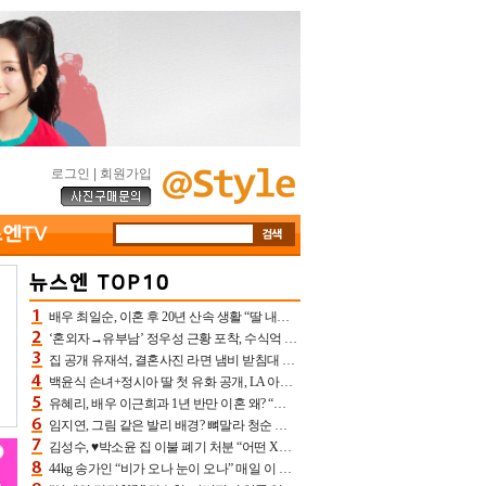
로그인
|
회원가입
배우 최일순, 이혼 후 20년 산속 생활 “딸 내가 버렸다고 원망‥맘 아파”(특종)[어제TV]
‘혼외자→유부남’ 정우성 근황 포착, 수식억 해킹 피해 후배 만났다 “존경하는”
집 공개 유재석, 결혼사진 라면 냄비 받침대 되고 분노‥가족사진도 피해(놀뭐)[어제TV]
백윤식 손녀+정시아 딸 첫 유화 공개, LA 아트쇼→서울국제조각페스타 작가다운 수준급 실력
유혜리, 배우 이근희과 1년 반만 이혼 왜? “식칼 꽂고 의자 던져” 충격 폭로(특종)[어제TV]
임지연, 그림 같은 발리 배경? 뼈말라 청순 비키니 핏에 상대 안 되네
김성수, ♥박소윤 집 이불 폐기 처분 “어떤 X이랑 썼을지 몰라” 질투(신랑수업2)[어제TV]
44kg 송가인 “비가 오나 눈이 오나” 매일 이 운동, 허벅지 근육량 상승+체지방 감소