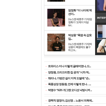
엄정화 “이 나이에 액
션이...
[뉴스엔 배효주 기자]엄
정화가 '오케이 마담
&#..
박성웅 “폭염 속 갑옷
입...
[뉴스엔 배효주 기자]박
성웅이 폭염에도 불구
하고 K..
-
트와이스 미나 이렇게 글래머였나, 드...
-
양정원, 으리으리한 집 공개 “시차 적...
-
채리나, 가방끈 길이 지적 도발에 “손...
-
폭풍성장 정동원, 언제 이렇게 컸나…...
-
박명수 “KBS 개그맨 오디션 낙방시켜 ...
-
경력직 염정아, 김선영→노윤서 의욕에...