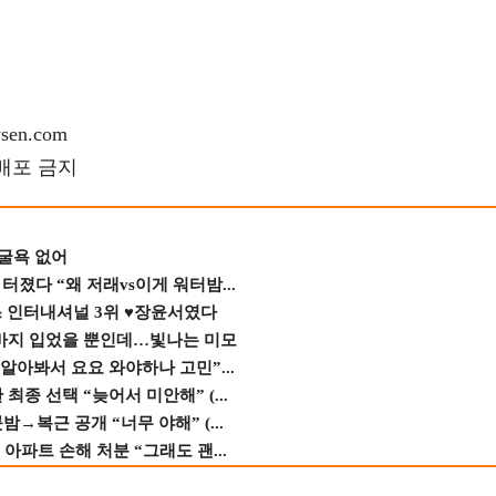
en.com
재배포 금지
 굴욕 없어
졌다 “왜 저래vs이게 워터밤...
스 인터내셔널 3위 ♥장윤서였다
바지 입었을 뿐인데…빛나는 미모
 알아봐서 요요 와야하나 고민”...
종 선택 “늦어서 미안해” (...
→복근 공개 “너무 야해” (...
 아파트 손해 처분 “그래도 괜...