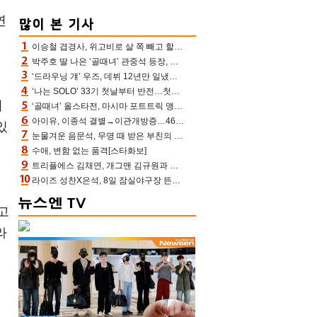
연
이승철 겹경사, 위고비로 살 쪽 빼고 할아버지 된다‥마음으로 낳은 딸 임신 자랑(유퀴즈)
박주호 딸 나은 ‘골때녀’ 관중석 등장, 김민재 복제인간 보고 혼란 [결정적장면]
‘드라우닝 걔’ 우즈, 데뷔 12년만 일냈다…체조경기장 입성 확정
‘나는 SOLO’ 33기 첫날부터 반전…첫인상 0표 영호, 호감남 급부상
미
‘골때녀’ 올스타전, 마시마 포트트릭 맹추격전 5:4 골 잔치 ‘짜릿’ [어제TV]
아이유, 이종석 결별→이관개방증…46장 꽉 채운 유애나 ♥ “열심히 사는 중”
있
눈물겨운 음문석, 무명 때 받은 부친의 전재산→폐암 父 세상 떠나기 전 여행(유퀴즈)[어제TV]
수애, 변함 없는 품격[스타화보]
트리플에스 김채연, 개그맨 김규원과 함께 프리뷰쇼 진행 [포토엔HD]
라이즈 성찬X은석, 8일 잠실야구장 뜬다…시구 시타+특별공연까지
고
라