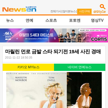
전체기사
|
많이본뉴스
|
사진구매
뉴스
연예
스포츠
포토엔
영상TV
마릴린 먼로 금발 스타 되기전 19세 사진 경매
2011-11-22 18:50:35
카카오 MY뉴스
네이버 연예뉴스