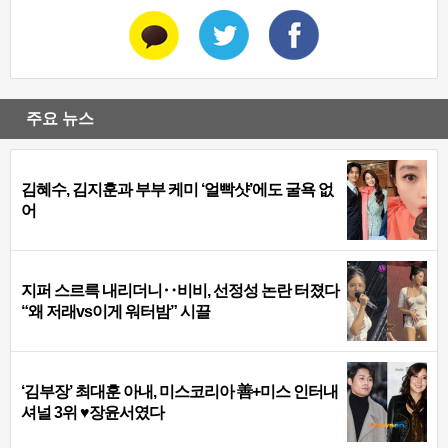
주요 뉴스
김혜수, 김지훈과 부부 케미 ‘얼빡샷’에도 굴욕 없
어
지퍼 스르륵 내리더니‥비비, 선정성 논란 터졌다
“왜 저래vs이게 워터밤” 시끌
‘김부장’ 최대훈 아내, 미스코리아 善+미스 인터내
셔널 3위 ♥장윤서였다