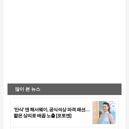
많이 본 뉴스
‘만삭’ 앤 해서웨이, 공식석상 파격 패션…
짧은 상의로 배꼽 노출 [포토엔]