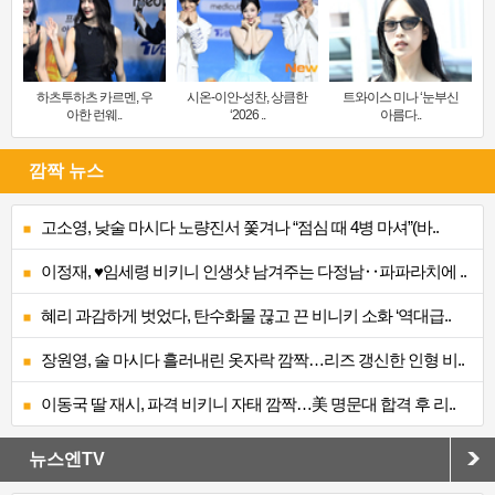
하츠투하츠 카르멘, 우
시온-이안-성찬, 상큼한
트와이스 미나 ‘눈부신
아한 런웨..
‘2026 ..
아름다..
깜짝 뉴스
고소영, 낮술 마시다 노량진서 쫓겨나 “점심 때 4병 마셔”(바..
이정재, ♥임세령 비키니 인생샷 남겨주는 다정남‥파파라치에 ..
혜리 과감하게 벗었다, 탄수화물 끊고 끈 비니키 소화 ‘역대급..
장원영, 술 마시다 흘러내린 옷자락 깜짝…리즈 갱신한 인형 비..
이동국 딸 재시, 파격 비키니 자태 깜짝…美 명문대 합격 후 리..
뉴스엔TV