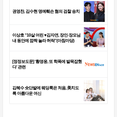
권영찬, 김수현 명예훼손 혐의 검찰 송치
이상호 “10살 어린 ♥김자연, 장인·장모님
내 동안에 깜짝 놀라 허락”(아침마당)
[정정보도문] ‘황영웅, 또 학폭에 발목잡혔
다’ 관련
김혜수 숏단발에 웨딩룩은 처음, 美치도
록 아름다운 여신