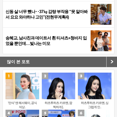
신동 살 너무 뺐나‥37㎏ 감량 부작용 “못 알아봐
서 요요 와야하나 고민”(전현무계획4)
송혜교, 남사친과 데이트서 흰 티셔츠+청바지 입
었을 뿐인데…빛나는 미모
많이 본 포토
‘만삭’ 앤 해서웨이, 공식
하츠투하츠 카르멘, 깜
하츠투하츠 카르멘, 싱
석상..
찍하게 [..
그럽게 인..