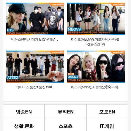
방탄소년단, 시대가 ‘BTS’ 원해🎵 ..
미야오(MEOVV), 미모가 넘사벽 (출
국)[뉴스엔TV]
에이티즈, 둠칫❣️ 둠칫❣&#..
에스파(aespa), 죄송해요🥺🎤마이..
방송EN
뮤직EN
포토EN
생활.문화
스포츠
IT.게임