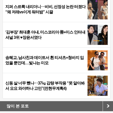
지퍼 스르륵 내리더니‥비비, 선정성 논란 터졌다
“왜 저래vs이게 워터밤” 시끌
‘김부장’ 최대훈 아내, 미스코리아 善+미스 인터내
셔널 3위 ♥장윤서였다
송혜교, 남사친과 데이트서 흰 티셔츠+청바지 입
었을 뿐인데…빛나는 미모
신동 살 너무 뺐나‥37㎏ 감량 부작용 “못 알아봐
서 요요 와야하나 고민”(전현무계획4)
많이 본 포토