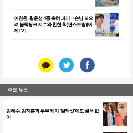
이찬원, 황윤성 4등 축하 파티‥손님 모으
려 블랙핑크 지수와 친한 척(편스토랑)[어
제TV]
주요 뉴스
김혜수, 김지훈과 부부 케미 ‘얼빡샷’에도 굴욕 없
어