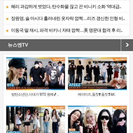
혜리 과감하게 벗었다, 탄수화물 끊고 끈 비니키 소화 ‘역대급..
장원영, 술 마시다 흘러내린 옷자락 깜짝…리즈 갱신한 인형 비..
이동국 딸 재시, 파격 비키니 자태 깜짝…美 명문대 합격 후 리..
뉴스엔TV
방탄소년단, 시대가 ‘BTS’ 원해🎵 ..
에이티즈, 둠칫❣️ 둠칫❣&#..