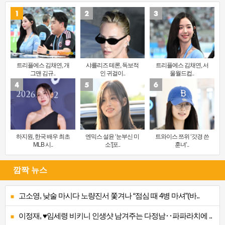
트리플에스 김채연, 개
샤를리즈 테론, 독보적
트리플에스 김채연, 서
그맨 김규..
인 귀걸이..
울월드컵..
하지원, 한국 배우 최초
엔믹스 설윤 ‘눈부신 미
트와이스 쯔위 ‘갓경 쓴
MLB 시..
소’[포..
훈녀’..
깜짝 뉴스
고소영, 낮술 마시다 노량진서 쫓겨나 “점심 때 4병 마셔”(바..
이정재, ♥임세령 비키니 인생샷 남겨주는 다정남‥파파라치에 ..