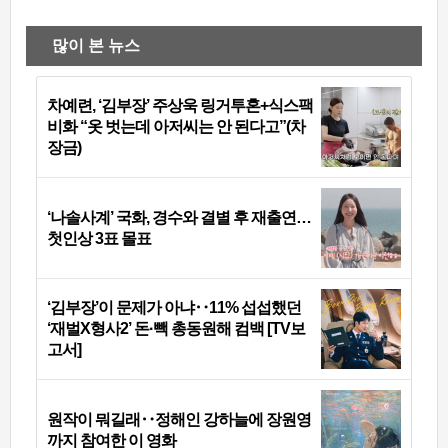
많이 본 뉴스
차예련, ‘김부장’ 주상욱 링거투혼+식스팩
비화 “옷 벗는데 아저씨는 안 된다고”(차
장금)
‘나솔사계’ 국화, 경수와 결별 후 재출연…
첫인상 3표 몰표
‘김부장’이 문제가 아냐‥11% 섭섭했던
‘재벌X형사2’ 돈·빽 총동원해 컴백 [TV보
고서]
원작이 뭐길래‥정해인 강하늘에 장원영
까지 참여한 이 영화