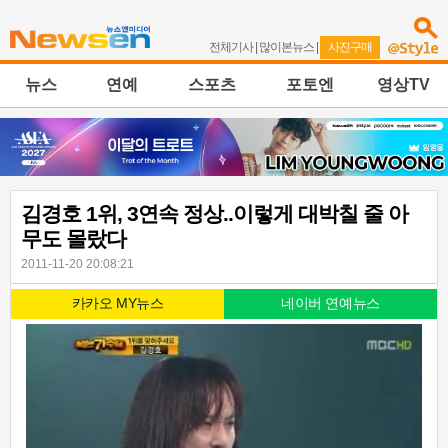
전체기사
|
많이본뉴스
|
사진구매
뉴스
연예
스포츠
포토엔
영상TV
김경호 1위, 3연속 정상..이렇게 대박칠 줄 아
무도 몰랐다
2011-11-20 20:08:21
카카오 MY뉴스
네이버 연예뉴스