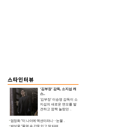
‘김부장’ 감독, 소지섭 캐
스..
'김부장' 이승영 감독이 소
지섭의 새로운 면모를 발
견하고 깜짝 놀랐던 ..
엄정화 “이 나이에 액션이라니‥눈물 ..
박성웅 “폭염 속 갑옷 입고 말 타며 ..