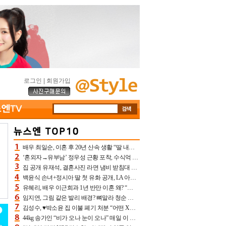
로그인
|
회원가입
배우 최일순, 이혼 후 20년 산속 생활 “딸 내가 버렸다고 원망‥맘 아파”(특종)[어제TV]
‘혼외자→유부남’ 정우성 근황 포착, 수식억 해킹 피해 후배 만났다 “존경하는”
집 공개 유재석, 결혼사진 라면 냄비 받침대 되고 분노‥가족사진도 피해(놀뭐)[어제TV]
백윤식 손녀+정시아 딸 첫 유화 공개, LA 아트쇼→서울국제조각페스타 작가다운 수준급 실력
유혜리, 배우 이근희과 1년 반만 이혼 왜? “식칼 꽂고 의자 던져” 충격 폭로(특종)[어제TV]
임지연, 그림 같은 발리 배경? 뼈말라 청순 비키니 핏에 상대 안 되네
김성수, ♥박소윤 집 이불 폐기 처분 “어떤 X이랑 썼을지 몰라” 질투(신랑수업2)[어제TV]
44kg 송가인 “비가 오나 눈이 오나” 매일 이 운동, 허벅지 근육량 상승+체지방 감소