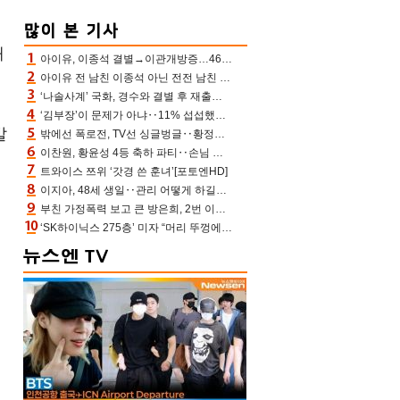
대
아이유, 이종석 결별→이관개방증…46장 꽉 채운 유애나 ♥ “열심히 사는 중”
아이유 전 남친 이종석 아닌 전전 남친 장기하 소환 ‘별일 없이 산다’ 선곡…46장에 꾹 눌러 담은 근황
‘나솔사계’ 국화, 경수와 결별 후 재출연…첫인상 3표 몰표
‘김부장’이 문제가 아냐‥11% 섭섭했던 ‘재벌X형사2’ 돈·빽 총동원해 컴백 [TV보고서]
발
밖에선 폭로전, TV선 싱글벙글‥황정민 ‘틈만 나면’ 출연, 피로감은 시청자 몫
이찬원, 황윤성 4등 축하 파티‥손님 모으려 블랙핑크 지수와 친한 척(편스토랑)[어제TV]
트와이스 쯔위 ‘갓경 쓴 훈녀’[포토엔HD]
이지아, 48세 생일‥관리 어떻게 하길래 놀라운 동안 미모
부친 가정폭력 보고 큰 방은희, 2번 이혼 후 잠수→母 고독사에 자책(특종세상)[어제TV]
‘SK하이닉스 275층’ 미자 “머리 뚜껑에서 사, 주식만 안 해도 돈 버는 것”