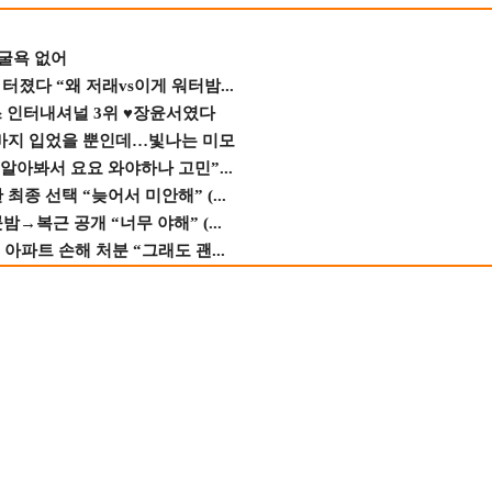
 굴욕 없어
졌다 “왜 저래vs이게 워터밤...
스 인터내셔널 3위 ♥장윤서였다
바지 입었을 뿐인데…빛나는 미모
 알아봐서 요요 와야하나 고민”...
종 선택 “늦어서 미안해” (...
→복근 공개 “너무 야해” (...
 아파트 손해 처분 “그래도 괜...