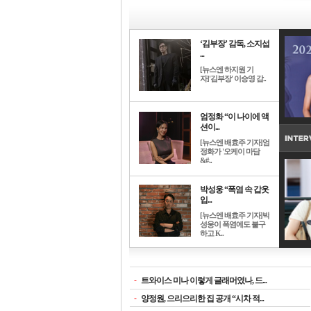
‘김부장’ 감독, 소지섭
...
[뉴스엔 하지원 기
자]'김부장' 이승영 감..
엄정화 “이 나이에 액
션이...
[뉴스엔 배효주 기자]엄
정화가 '오케이 마담
&#..
박성웅 “폭염 속 갑옷
입...
[뉴스엔 배효주 기자]박
성웅이 폭염에도 불구
하고 K..
-
트와이스 미나 이렇게 글래머였나, 드...
-
양정원, 으리으리한 집 공개 “시차 적...