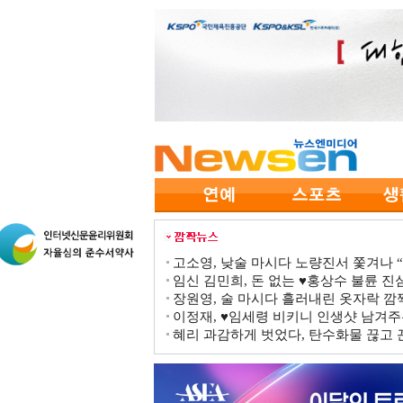
고소영, 낮술 마시다 노량진서 쫓겨나 “점
임신 김민희, 돈 없는 ♥홍상수 불륜 진심
장원영, 술 마시다 흘러내린 옷자락 
이정재, ♥임세령 비키니 인생샷 남겨주
혜리 과감하게 벗었다, 탄수화물 끊고 끈