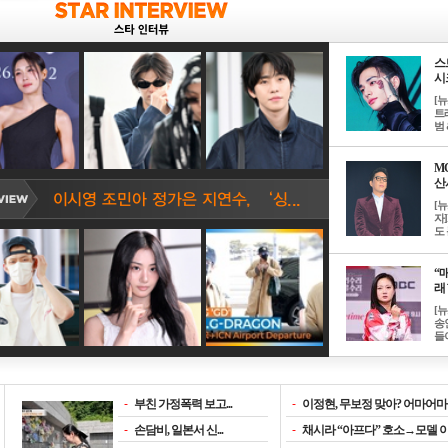
스
시크
[
트
범 &
M
산서
[
자
도 
“매
래 
[
송
들이
-
부친 가정폭력 보고...
-
이정현, 무보정 맞아? 어마어마한
-
손담비, 일본서 신...
-
채시라 “아프다” 호소→모델 이소