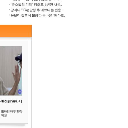
‘중소돌의 기적’ 키오프, 3년만 사옥..
강미나 “13kg 감량 후 예쁘다는 반응 ..
윤보미 결혼식 불참한 손나은 “판다로..
‥황정민 ‘틈만 나
 휩싸인 배우 황정
예정...