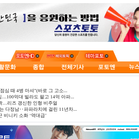
심 때 4병 마셔”(바로 그 고소...
…100억대 빌라도 팔고 14억 아파...
깜짝…리즈 갱신한 인형 비주얼
는 다정남‥파파라치에 걸린 11년차...
 비니키 소화 ‘역대급’