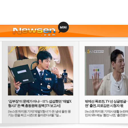
‘김부장’이 문제가 아냐‥11% 섭섭했던 ‘재벌X
밖에선 폭로전, TV선 싱글벙글
형사2’ 돈·빽 총동원해 컴백 [TV보고서]
면’ 출연, 피로감은 시청자 몫
[뉴스엔 하지원 기자]'재벌X형사'가 돈 냄새 물씬 풍
[뉴스엔 하지원 기자]사생활 논란에
기는 판을 짜고 시즌2로 돌아온다.8월 7일 ...
민의 SBS 예능 '틈만 나면,' 출연분이 