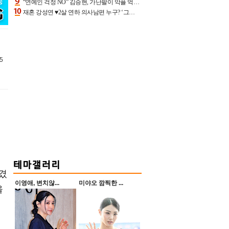
“연예인 걱정 NO” 김승현, 가난팔이 악플 억울할만‥아내+딸과 日 여행
재혼 강성연 ♥2살 연하 의사남편 누구? ‘그알’ 자문의에 훈남 비주얼 초엘리트 스펙 [종합]
55
공
겼
이영애, 변치않...
미야오 깜찍한 ...
을