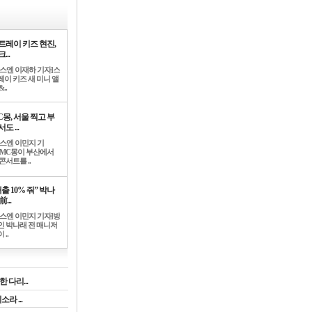
트레이 키즈 현진,
...
뉴스엔 이재하 기자]스
레이 키즈 새 미니 앨
..
C몽, 서울 찍고 부
도 ...
뉴스엔 이민지 기
]MC몽이 부산에서
콘서트를 ..
출 10% 줘” 박나
前...
뉴스엔 이민지 기자]방
인 박나래 전 매니저
 ..
 다리...
라 ...