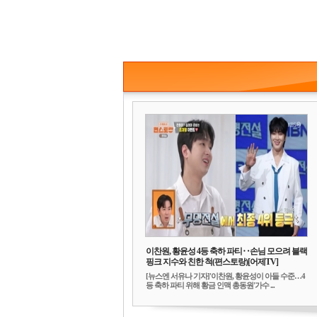
이찬원, 황윤성 4등 축하 파티‥손님 모으려 블랙
핑크 지수와 친한 척(편스토랑)[어제TV]
[뉴스엔 서유나 기자]'이찬원, 황윤성이 아들 수준…4
등 축하 파티 위해 황금 인맥 총동원'가수 ...