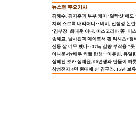
김혜수, 김지훈과 부부 케미 ‘얼빡샷’에도
지퍼 스르륵 내리더니‥비비, 선정성 논란 터
‘김부장’ 최대훈 아내, 미스코리아 善+미
송혜교, 남사친과 데이트서 흰 티셔츠+청
신동 살 너무 뺐나‥37㎏ 감량 부작용 “못
아나운서♥배우 커플 탄생‥이유빈, 유일한 최
심혜진 조카 심재원, 00년생과 단둘이 하룻밤
삼성전자 4만 원대에 산 김구라, 15년 보유