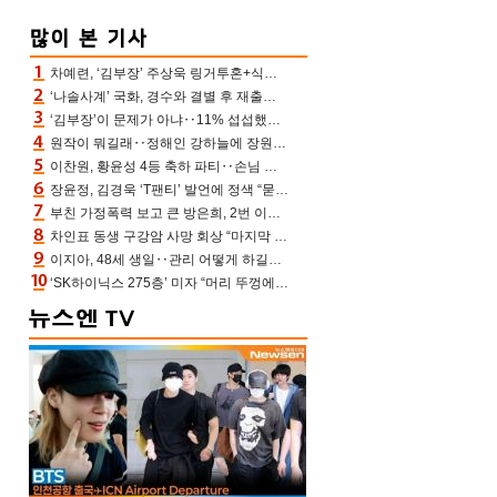
차예련, ‘김부장’ 주상욱 링거투혼+식스팩 비화 “옷 벗는데 아저씨는 안 된다고”(차장금)
‘나솔사계’ 국화, 경수와 결별 후 재출연…첫인상 3표 몰표
‘김부장’이 문제가 아냐‥11% 섭섭했던 ‘재벌X형사2’ 돈·빽 총동원해 컴백 [TV보고서]
원작이 뭐길래‥정해인 강하늘에 장원영까지 참여한 이 영화
이찬원, 황윤성 4등 축하 파티‥손님 모으려 블랙핑크 지수와 친한 척(편스토랑)[어제TV]
장윤정, 김경욱 ‘T팬티’ 발언에 정색 “묻지 않았는데, 그것도 성희롱”(장공장)
부친 가정폭력 보고 큰 방은희, 2번 이혼 후 잠수→母 고독사에 자책(특종세상)[어제TV]
차인표 동생 구강암 사망 회상 “마지막 순간 동생 손 잡아준 신애라, 두고두고 고마워” (신애라이프)
이지아, 48세 생일‥관리 어떻게 하길래 놀라운 동안 미모
‘SK하이닉스 275층’ 미자 “머리 뚜껑에서 사, 주식만 안 해도 돈 버는 것”