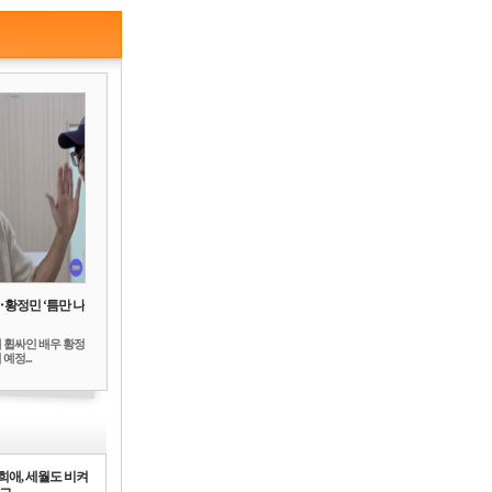
‥황정민 ‘틈만 나
 휩싸인 배우 황정
예정...
희애, 세월도 비켜