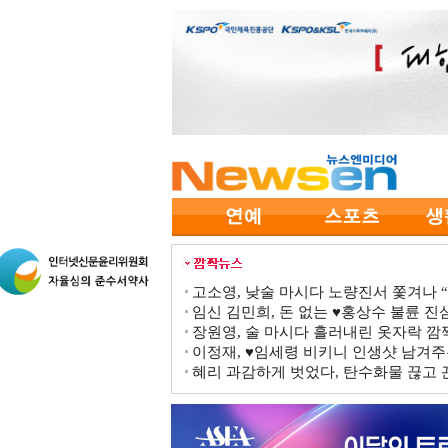
고소영, 낮술 마시다 노량진서 쫓겨나 “점
임신 김민희, 돈 없는 ♥홍상수 불륜 진심
장원영, 술 마시다 흘러내린 옷자락 
이정재, ♥임세령 비키니 인생샷 남겨주
혜리 과감하게 벗었다, 탄수화물 끊고 끈