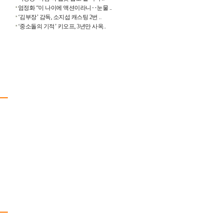
엄정화 “이 나이에 액션이라니‥눈물 ..
‘김부장’ 감독, 소지섭 캐스팅 2번 ..
‘중소돌의 기적’ 키오프, 3년만 사옥..