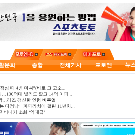
심 때 4병 마셔”(바로 그 고소...
…100억대 빌라도 팔고 14억 아파...
깜짝…리즈 갱신한 인형 비주얼
는 다정남‥파파라치에 걸린 11년차...
 비니키 소화 ‘역대급’