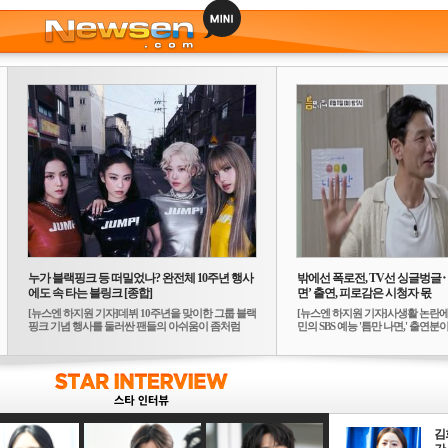
누가 블랙핑크 등 떠밀었나? 완전체 10주년 행사
밖에선 폭로전, TV선 싱글벙글
에도 속 타는 블링크 [종합]
면’ 출연, 피로감은 시청자 몫
[뉴스엔 하지원 기자]데뷔 10주년을 맞이한 그룹 블랙
[뉴스엔 하지원 기자]사생활 논란에
핑크 기념 행사를 둘러싼 팬들의 아쉬움이 좀처럼
민의 SBS 예능 '틈만 나면,' 출연분이 
가...
김