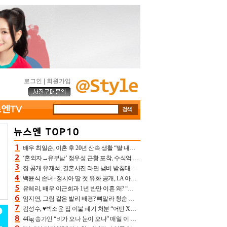
로그인
|
회원가입
배우 최일순, 이혼 후 20년 산속 생활 “딸 내가 버렸다고 원망‥맘 아파”(특종)[어제TV]
‘혼외자→유부남’ 정우성 근황 포착, 수식억 해킹 피해 후배 만났다 “존경하는”
집 공개 유재석, 결혼사진 라면 냄비 받침대 되고 분노‥가족사진도 피해(놀뭐)[어제TV]
백윤식 손녀+정시아 딸 첫 유화 공개, LA 아트쇼→서울국제조각페스타 작가다운 수준급 실력
유혜리, 배우 이근희과 1년 반만 이혼 왜? “식칼 꽂고 의자 던져” 충격 폭로(특종)[어제TV]
임지연, 그림 같은 발리 배경? 뼈말라 청순 비키니 핏에 상대 안 되네
김성수, ♥박소윤 집 이불 폐기 처분 “어떤 X이랑 썼을지 몰라” 질투(신랑수업2)[어제TV]
44kg 송가인 “비가 오나 눈이 오나” 매일 이 운동, 허벅지 근육량 상승+체지방 감소