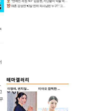
“연예인 걱정 NO” 김승현, 가난팔이 악플 억울할만‥아내+딸과 日 여행
재혼 강성연 ♥2살 연하 의사남편 누구? ‘그알’ 자문의에 훈남 비주얼 초엘리트 스펙 [종합]
34
어
.
이영애, 변치않...
미야오 깜찍한 ...
고
무