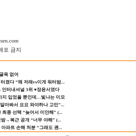
en.com
재배포 금지
 굴욕 없어
졌다 “왜 저래vs이게 워터밤...
스 인터내셔널 3위 ♥장윤서였다
바지 입었을 뿐인데…빛나는 미모
 알아봐서 요요 와야하나 고민”...
종 선택 “늦어서 미안해” (...
→복근 공개 “너무 야해” (...
 아파트 손해 처분 “그래도 괜...