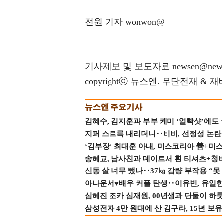
전원 기자 wonwon@
기사제보 및 보도자료 newsen@news
copyrightⓒ 뉴스엔. 무단전재 & 
김혜수, 김지훈과 부부 케미 ‘얼빡샷’에도
지퍼 스르륵 내리더니‥비비, 선정성 논란 터
‘김부장’ 최대훈 아내, 미스코리아 善+미
송혜교, 남사친과 데이트서 흰 티셔츠+청
신동 살 너무 뺐나‥37㎏ 감량 부작용 “못
아나운서♥배우 커플 탄생‥이유빈, 유일한 최
심혜진 조카 심재원, 00년생과 단둘이 하룻밤
삼성전자 4만 원대에 산 김구라, 15년 보유