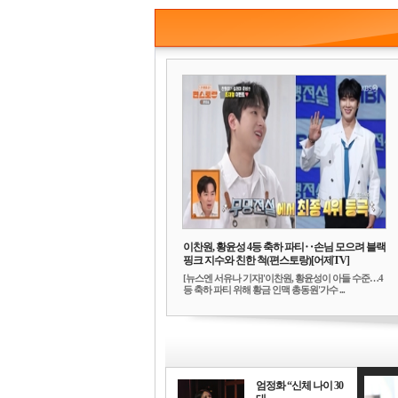
이찬원, 황윤성 4등 축하 파티‥손님 모으려 블랙
핑크 지수와 친한 척(편스토랑)[어제TV]
[뉴스엔 서유나 기자]'이찬원, 황윤성이 아들 수준…4
등 축하 파티 위해 황금 인맥 총동원'가수 ...
엄정화 “신체 나이 30