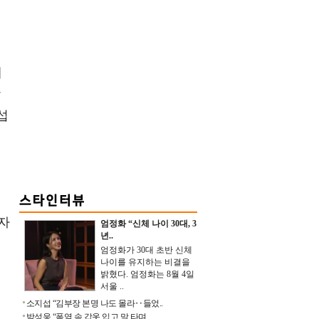
제
땅
섭
자
엄정화 “신체 나이 30대, 3
년..
엄정화가 30대 초반 신체
나이를 유지하는 비결을
밝혔다. 엄정화는 8월 4일
서울 ..
소지섭 “김부장 본명 나도 몰라‥들었..
박성웅 “폭염 속 갑옷 입고 말 타며 ..