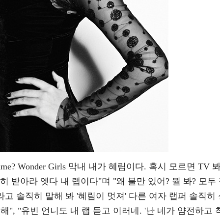
y name? Wonder Girls 막내 내가 혜림이다. 혹시 모르면 TV 봐
 받아라 옛다 내 랩이다"며 "왜 불만 있어? 뭘 봐? 모두
라고 솔직히 말해 봐 '혜림이 멋져' 다른 여자 랩퍼 솔직히
해", "유빈 언니도 내 랩 듣고 이러네. '난 네가 얌전하고 