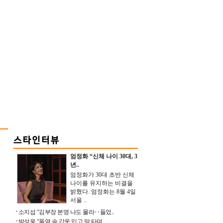
엄정화 “신체 나이 30대, 3
년..
엄정화가 30대 초반 신체
나이를 유지하는 비결을
밝혔다. 엄정화는 8월 4일
서울 ..
소지섭 “김부장 본명 나도 몰라‥들었..
박성웅 “폭염 속 갑옷 입고 말 타며 ..