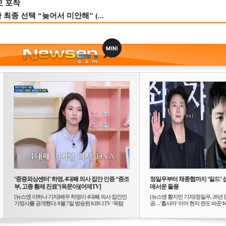
모 포착
종 선택 “늦어서 미안해” (...
‘중증외상센터’ 하영, 4대째 의사 집안 인증 “증조
정일우부터 채종협까지 ‘일드’ 
부, 고종 황제 진료”(옥문아)[어제TV]
매서운 돌풍
[뉴스엔 이하나 기자]배우 하영이 4대째 의사 집안인
[뉴스엔 황지민 기자]정일우, 20년 
가정사를 공개했다. 8월 7일 방송된 KBS 2TV ‘옥탑
공…'횹사마' 이어 현지 판도 바꾼 K-
방...