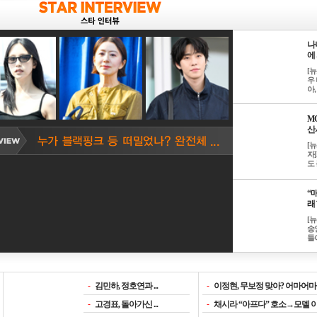
나
에 
[
우 
아, .
M
산서
[
자
도 
“매
래 
[
송
들이
-
김민하, 정호연과 ...
-
이정현, 무보정 맞아? 어마어마한
-
고경표, 돌아가신 ...
-
채시라 “아프다” 호소→모델 이소