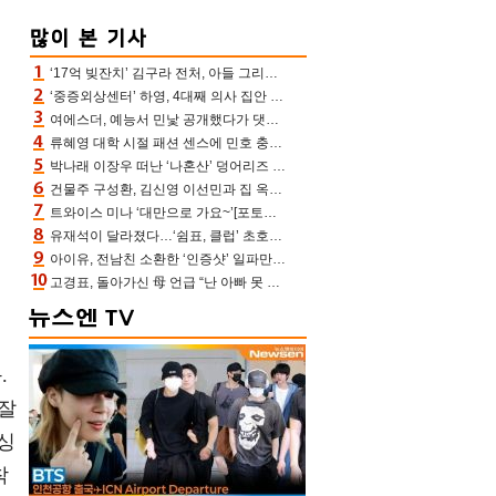
‘17억 빚잔치’ 김구라 전처, 아들 그리는 “나 뿐인데” 친엄마 챙기는 효심 눈길
‘중증외상센터’ 하영, 4대째 의사 집안 인증 “증조부, 고종 황제 진료”(옥문아)[어제TV]
여에스더, 예능서 민낯 공개했다가 댓글에 충격 “눈 왜 저렇게 처졌냐고”(에스더TV)
류혜영 대학 시절 패션 센스에 민호 충격 “레몬색 레깅스에 다리 없는 줄”(나혼산)
박나래 이장우 떠난 ‘나혼산’ 덩어리즈 왔다, 1인 1케이크에 팜유 전현무 충격[어제TV]
건물주 구성환, 김신영 이선민과 집 옥상서 41만원 한우 파티 “화력이 성화봉송”(나혼산)
트와이스 미나 ‘대만으로 가요~’[포토엔HD]
유재석이 달라졌다…‘쉼표, 클럽’ 초호화 코스에 주우재도 감탄 (놀면 뭐하니?)
아이유, 전남친 소환한 ‘인증샷’ 일파만파 속…남사친 변우석 선물도 남겼나 ‘훈훈’
고경표, 돌아가신 母 언급 “난 아빠 못 될 듯” 족보 태운 부친 응원 뭉클(나혼산)
.
 잘
 싱
착