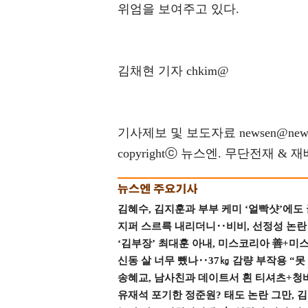
위엄을 보여주고 있다.
김채현 기자 chkim@
기사제보 및 보도자료 newsen@news
copyrightⓒ 뉴스엔. 무단전재 & 
김혜수, 김지훈과 부부 케미 ‘얼빡샷’에도
지퍼 스르륵 내리더니‥비비, 선정성 논란 터
‘김부장’ 최대훈 아내, 미스코리아 善+미
신동 살 너무 뺐나‥37㎏ 감량 부작용 “못
송혜교, 남사친과 데이트서 흰 티셔츠+청
유재석 포기한 정준원? 태도 논란 그만, 김현