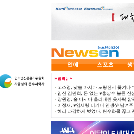
고소영, 낮술 마시다 노량진서 쫓겨나 “점
임신 김민희, 돈 없는 ♥홍상수 불륜 진심
장원영, 술 마시다 흘러내린 옷자락 
이정재, ♥임세령 비키니 인생샷 남겨주
혜리 과감하게 벗었다, 탄수화물 끊고 끈