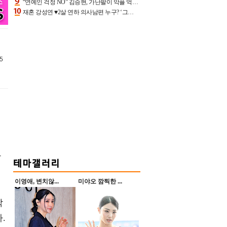
“연예인 걱정 NO” 김승현, 가난팔이 악플 억울할만‥아내+딸과 日 여행
재혼 강성연 ♥2살 연하 의사남편 누구? ‘그알’ 자문의에 훈남 비주얼 초엘리트 스펙 [종합]
25
참
이영애, 변치않...
미야오 깜찍한 ...
작
.