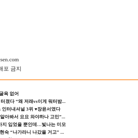
en.com
재배포 금지
 굴욕 없어
졌다 “왜 저래vs이게 워터밤...
스 인터내셔널 3위 ♥장윤서였다
 알아봐서 요요 와야하나 고민”...
바지 입었을 뿐인데…빛나는 미모
숙 “나가라니 나갔을 거고” ...