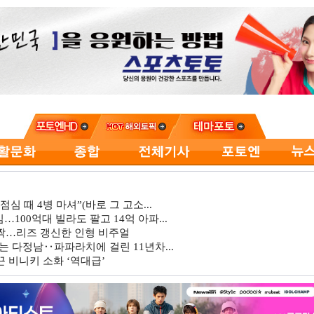
심 때 4병 마셔”(바로 그 고소...
…100억대 빌라도 팔고 14억 아파...
깜짝…리즈 갱신한 인형 비주얼
는 다정남‥파파라치에 걸린 11년차...
 비니키 소화 ‘역대급’