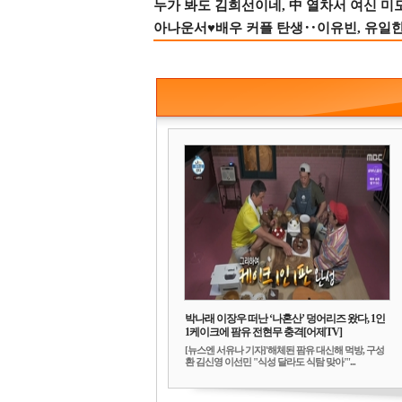
누가 봐도 김희선이네, 中 열차서 여신 미
아나운서♥배우 커플 탄생‥이유빈, 유일한 최
박나래 이장우 떠난 ‘나혼산’ 덩어리즈 왔다, 1인
1케이크에 팜유 전현무 충격[어제TV]
[뉴스엔 서유나 기자]'해체된 팜유 대신해 먹방, 구성
환 김신영 이선민 "식성 달라도 식탐 맞아"'...