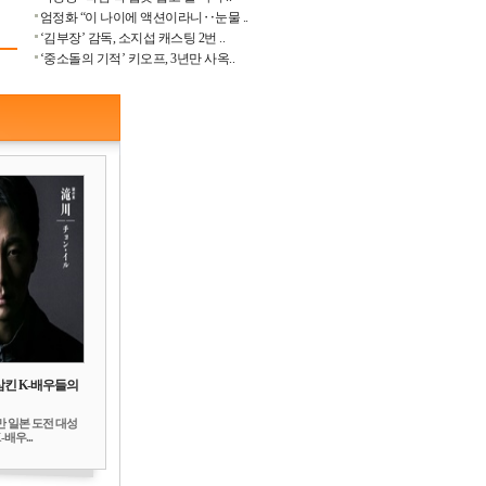
엄정화 “이 나이에 액션이라니‥눈물 ..
‘김부장’ 감독, 소지섭 캐스팅 2번 ..
‘중소돌의 기적’ 키오프, 3년만 사옥..
삼킨 K-배우들의
만 일본 도전 대성
배우...