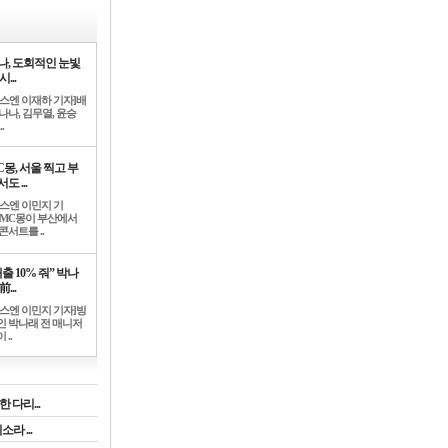
나, 도회적인 눈빛
시...
뉴스엔 이재하 기자]배
나나, 김무열, 윤승
.
C몽, 서울 찍고 부
도 ...
뉴스엔 이민지 기
]MC몽이 부산에서
콘서트를 ..
출 10% 줘” 박나
前...
뉴스엔 이민지 기자]방
인 박나래 전 매니저
 ..
 다리...
라 ...