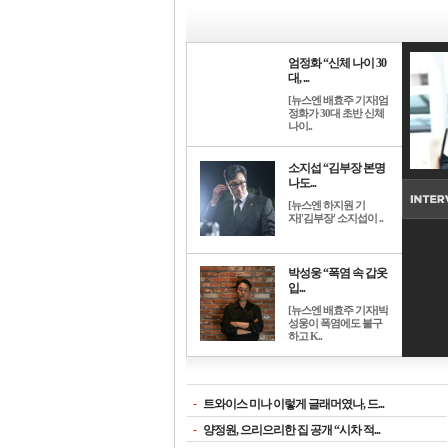
엄정화 “신체 나이 30
대, ...
[뉴스엔 배효주 기자]엄
정화가 30대 초반 신체
나이..
소지섭 “김부장 본명
나도...
[뉴스엔 하지원 기
자]'김부장' 소지섭이 ..
박성웅 “폭염 속 갑옷
입...
[뉴스엔 배효주 기자]박
성웅이 폭염에도 불구
하고 K..
-
트와이스 미나 이렇게 글래머였나, 드...
-
양정원, 으리으리한 집 공개 “시차 적...