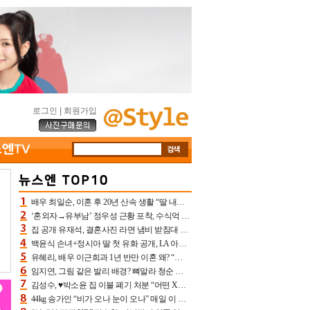
로그인
|
회원가입
배우 최일순, 이혼 후 20년 산속 생활 “딸 내가 버렸다고 원망‥맘 아파”(특종)[어제TV]
‘혼외자→유부남’ 정우성 근황 포착, 수식억 해킹 피해 후배 만났다 “존경하는”
집 공개 유재석, 결혼사진 라면 냄비 받침대 되고 분노‥가족사진도 피해(놀뭐)[어제TV]
백윤식 손녀+정시아 딸 첫 유화 공개, LA 아트쇼→서울국제조각페스타 작가다운 수준급 실력
유혜리, 배우 이근희과 1년 반만 이혼 왜? “식칼 꽂고 의자 던져” 충격 폭로(특종)[어제TV]
임지연, 그림 같은 발리 배경? 뼈말라 청순 비키니 핏에 상대 안 되네
김성수, ♥박소윤 집 이불 폐기 처분 “어떤 X이랑 썼을지 몰라” 질투(신랑수업2)[어제TV]
44kg 송가인 “비가 오나 눈이 오나” 매일 이 운동, 허벅지 근육량 상승+체지방 감소