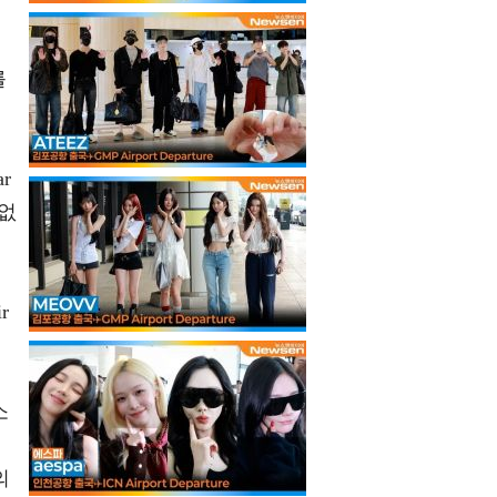
를
r
 없
r
소
의