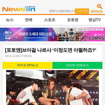
전체기사
|
많이본뉴스
|
사진구매
뉴스
연예
스포츠
포토엔
영상TV
[포토엔]브아걸 나르샤 ‘이정도면 아찔하죠?’
2011-11-06 17:00:09
카카오 MY뉴스
네이버 연예뉴스