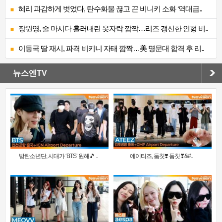
혜리 과감하게 벗었다, 탄수화물 끊고 끈 비니키 소화 ‘역대급..
장원영, 술 마시다 흘러내린 옷자락 깜짝…리즈 갱신한 인형 비..
이동국 딸 재시, 파격 비키니 자태 깜짝…美 명문대 합격 후 리..
뉴스엔TV
방탄소년단, 시대가 ‘BTS’ 원해🎵 ..
에이티즈, 둠칫❣️ 둠칫❣&#..