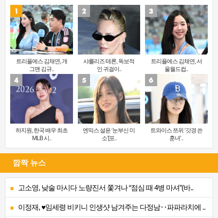
트리플에스 김채연, 개
샤를리즈 테론, 독보적
트리플에스 김채연, 서
그맨 김규..
인 귀걸이..
울월드컵..
하지원, 한국 배우 최초
엔믹스 설윤 ‘눈부신 미
트와이스 쯔위 ‘갓경 쓴
MLB 시..
소’[포..
훈녀’..
깜짝 뉴스
고소영, 낮술 마시다 노량진서 쫓겨나 “점심 때 4병 마셔”(바..
이정재, ♥임세령 비키니 인생샷 남겨주는 다정남‥파파라치에 ..