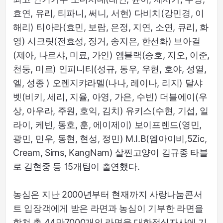
효연, 유리, 티파니, 써니, 서현) 다비치(강민경, 이
해리) 티아라(효민, 보람, 은정, 지연, 소연, 큐리, 화
영) 시크릿(전효성, 징거, 송지은, 한선화) 브아걸
(제아, 나르샤, 미료, 가인) 엠블랙(승호, 지오, 이준,
천둥, 미르) 인피니티(성규, 동우, 우현, 호야, 성열,
엘, 성종 ) 오렌지캬라멜(나나, 레이나, 리지) 달샤
벳(비키, 세리, 지율, 아영, 가은, 수빈) 더블에이(우
상, 아우라, 주원, 호익, 김치) 유키스(수현, 기섭, 일
라이, 케빈, 동호, 훈, 에이제이) 보이프렌드(영민,
광민, 민우, 동현, 현성, 정민) M.I.B(엠아이비,5Zic,
Cream, Sims, KangNam) 살찐고양이 김규종 타블
로 김현중 등 15개팀이 출연했다.
농심은 지난 2000년부터 현재까지 사랑나눔콘서
트 입장객에게 받은 라면과 농심이 기부한 라면을
합쳐 총 44만7000개의 라면을 대한적십자사에 기