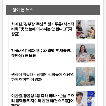
많이 본 뉴스
차예련, ‘김부장’ 주상욱 링거투혼+식스팩
비화 “옷 벗는데 아저씨는 안 된다고”(차
장금)
‘나솔사계’ 국화, 경수와 결별 후 재출연…
첫인상 3표 몰표
원작이 뭐길래‥정해인 강하늘에 장원영
까지 참여한 이 영화
이찬원, 황윤성 4등 축하 파티‥손님 모으
려 블랙핑크 지수와 친한 척(편스토랑)[어
제TV]