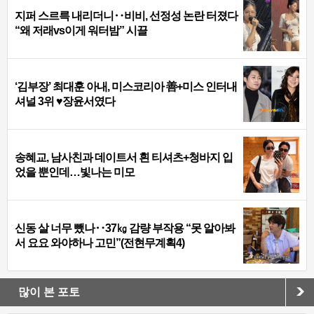
지퍼 스르륵 내리더니‥비비, 선정성 논란 터졌다
“왜 저래vs이게 워터밤” 시끌
‘김부장’ 최대훈 아내, 미스코리아 善+미스 인터내
셔널 3위 ♥장윤서였다
송혜교, 남사친과 데이트서 흰 티셔츠+청바지 입
었을 뿐인데…빛나는 미모
신동 살 너무 뺐나‥37㎏ 감량 부작용 “못 알아봐
서 요요 와야하나 고민”(전현무계획4)
많이 본 포토