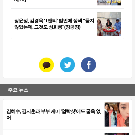
장윤정, 김경욱 ‘T팬티’ 발언에 정색 “묻지
않았는데, 그것도 성희롱”(장공장)
주요 뉴스
김혜수, 김지훈과 부부 케미 ‘얼빡샷’에도 굴욕 없
어