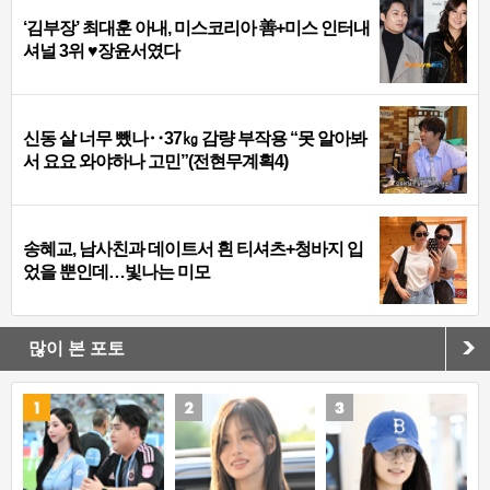
‘김부장’ 최대훈 아내, 미스코리아 善+미스 인터내
셔널 3위 ♥장윤서였다
신동 살 너무 뺐나‥37㎏ 감량 부작용 “못 알아봐
서 요요 와야하나 고민”(전현무계획4)
송혜교, 남사친과 데이트서 흰 티셔츠+청바지 입
었을 뿐인데…빛나는 미모
많이 본 포토