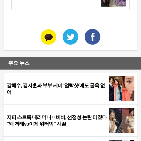
주요 뉴스
김혜수, 김지훈과 부부 케미 ‘얼빡샷’에도 굴욕 없
어
지퍼 스르륵 내리더니‥비비, 선정성 논란 터졌다
“왜 저래vs이게 워터밤” 시끌