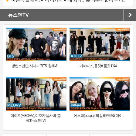
뉴스엔TV
방탄소년단, 시대가 ‘BTS’ 원해🎵 ..
에이티즈, 둠칫❣️ 둠칫❣&#..
미야오(MEOVV), 미모가 넘사벽 (출
에스파(aespa), 죄송해요🥺🎤마이..
국)[뉴스엔TV]