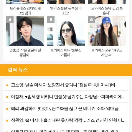
트리플에스 김채연, 개
엔믹스 설윤 ‘눈부신 미
트와이스 쯔위 ‘갓경 쓴
그맨 김규..
소’[포..
훈녀’..
안효섭 ‘작은 얼굴에 잘
트와이스 미나 ‘눈부신
트와이스 쯔위 ‘야구모
생김이 ..
아름다..
자만 써..
깜짝 뉴스
고소영, 낮술 마시다 노량진서 쫓겨나 “점심 때 4병 마셔”(바..
이정재, ♥임세령 비키니 인생샷 남겨주는 다정남‥파파라치에 ..
혜리 과감하게 벗었다, 탄수화물 끊고 끈 비니키 소화 ‘역대급..
장원영, 술 마시다 흘러내린 옷자락 깜짝…리즈 갱신한 인형 비..
이동국 딸 재시, 파격 비키니 자태 깜짝…美 명문대 합격 후 리..