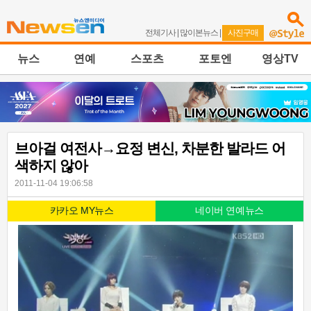
전체기사
|
많이본뉴스
|
사진구매
뉴스
연예
스포츠
포토엔
영상TV
브아걸 여전사→요정 변신, 차분한 발라드 어
색하지 않아
2011-11-04 19:06:58
카카오 MY뉴스
네이버 연예뉴스