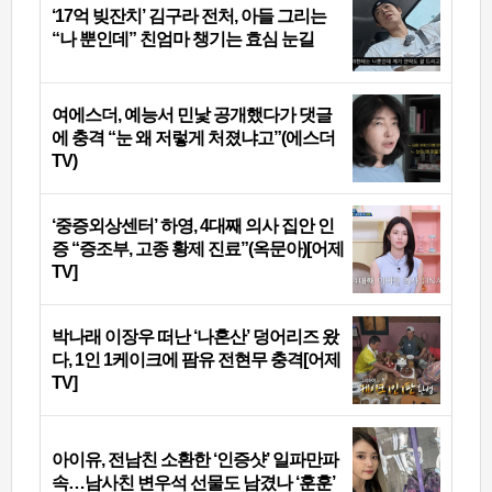
‘17억 빚잔치’ 김구라 전처, 아들 그리는
“나 뿐인데” 친엄마 챙기는 효심 눈길
여에스더, 예능서 민낯 공개했다가 댓글
에 충격 “눈 왜 저렇게 처졌냐고”(에스더
TV)
‘중증외상센터’ 하영, 4대째 의사 집안 인
증 “증조부, 고종 황제 진료”(옥문아)[어제
TV]
박나래 이장우 떠난 ‘나혼산’ 덩어리즈 왔
다, 1인 1케이크에 팜유 전현무 충격[어제
TV]
아이유, 전남친 소환한 ‘인증샷’ 일파만파
속…남사친 변우석 선물도 남겼나 ‘훈훈’