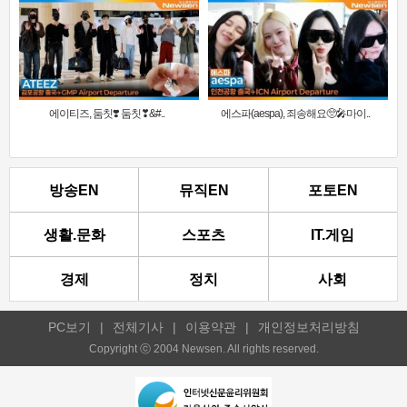
에이티즈, 둠칫❣️ 둠칫❣&#..
에스파(aespa), 죄송해요🥺🎤마이..
방송EN
뮤직EN
포토EN
생활.문화
스포츠
IT.게임
경제
정치
사회
PC보기
|
전체기사
|
이용약관
|
개인정보처리방침
Copyright ⓒ 2004 Newsen. All rights reserved.