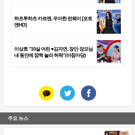
하츠투하츠 카르멘, 우아한 런웨이 [포토
엔HD]
이상호 “10살 어린 ♥김자연, 장인·장모님
내 동안에 깜짝 놀라 허락”(아침마당)
주요 뉴스