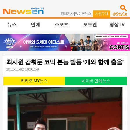
전체기사
|
많이본뉴스
|
사진구매
뉴스
연예
스포츠
포토엔
영상TV
최시원 감춰둔 코믹 본능 발동 ‘개와 함께 춤을’
2011-11-02 10:01:59
카카오 MY뉴스
네이버 연예뉴스