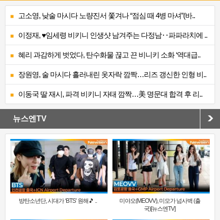
고소영, 낮술 마시다 노량진서 쫓겨나 “점심 때 4병 마셔”(바..
이정재, ♥임세령 비키니 인생샷 남겨주는 다정남‥파파라치에 ..
혜리 과감하게 벗었다, 탄수화물 끊고 끈 비니키 소화 ‘역대급..
장원영, 술 마시다 흘러내린 옷자락 깜짝…리즈 갱신한 인형 비..
이동국 딸 재시, 파격 비키니 자태 깜짝…美 명문대 합격 후 리..
뉴스엔TV
방탄소년단, 시대가 ‘BTS’ 원해🎵 ..
미야오(MEOVV), 미모가 넘사벽 (출
국)[뉴스엔TV]