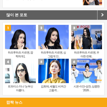
많이 본 포토
하츠투하츠 카르멘, 깜
하츠투하츠 카르멘, 싱
하츠투하츠 카르멘, 우
찍하게 [..
그럽게 인..
아한 런웨..
트와이스 미나 ‘눈부신
김희애, 세월도 비켜간
시온-이안-성찬, 상큼한
아름다..
고품격 ..
‘2026 ..
깜짝 뉴스