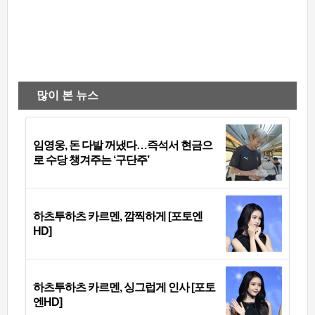
많이 본 뉴스
임영웅, 돈 다발 꺼냈다…즉석서 현금으
로 수당 챙겨주는 ‘구단주’
하츠투하츠 카르멘, 깜찍하게 [포토엔
HD]
하츠투하츠 카르멘, 싱그럽게 인사 [포토
엔HD]