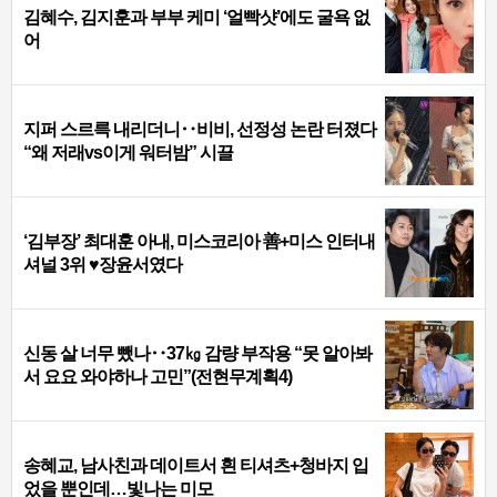
김혜수, 김지훈과 부부 케미 ‘얼빡샷’에도 굴욕 없
어
지퍼 스르륵 내리더니‥비비, 선정성 논란 터졌다
“왜 저래vs이게 워터밤” 시끌
‘김부장’ 최대훈 아내, 미스코리아 善+미스 인터내
셔널 3위 ♥장윤서였다
신동 살 너무 뺐나‥37㎏ 감량 부작용 “못 알아봐
서 요요 와야하나 고민”(전현무계획4)
송혜교, 남사친과 데이트서 흰 티셔츠+청바지 입
었을 뿐인데…빛나는 미모