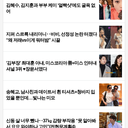
김혜수, 김지훈과 부부 케미 ‘얼빡샷’에도 굴욕 없
어
지퍼 스르륵 내리더니‥비비, 선정성 논란 터졌다
“왜 저래vs이게 워터밤” 시끌
‘김부장’ 최대훈 아내, 미스코리아 善+미스 인터내
셔널 3위 ♥장윤서였다
송혜교, 남사친과 데이트서 흰 티셔츠+청바지 입
었을 뿐인데…빛나는 미모
신동 살 너무 뺐나‥37㎏ 감량 부작용 “못 알아봐
서 요요 와야하나 고민”(전현무계획4)