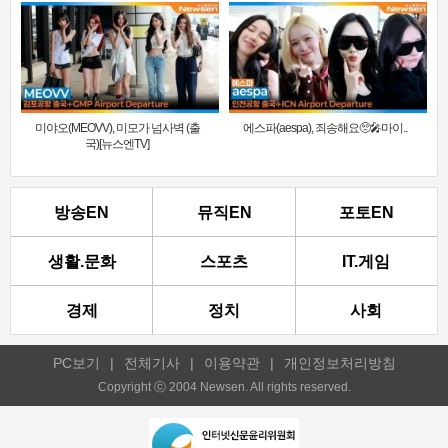
미야오(MEOVV), 미모가 넘사벽 (출
에스파(aespa), 죄송해요🥺🎤마이..
국)[뉴스엔TV]
방송EN
뮤직EN
포토EN
생활.문화
스포츠
IT.게임
경제
정치
사회
PC보기
|
전체기사
|
이용약관
|
개인정보처리방침
Copyright ⓒ 2004 Newsen. All rights reserved.