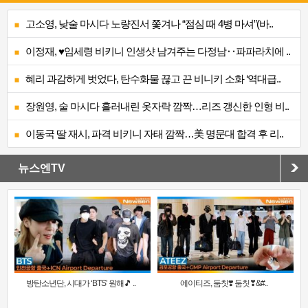
고소영, 낮술 마시다 노량진서 쫓겨나 “점심 때 4병 마셔”(바..
이정재, ♥임세령 비키니 인생샷 남겨주는 다정남‥파파라치에 ..
혜리 과감하게 벗었다, 탄수화물 끊고 끈 비니키 소화 ‘역대급..
장원영, 술 마시다 흘러내린 옷자락 깜짝…리즈 갱신한 인형 비..
이동국 딸 재시, 파격 비키니 자태 깜짝…美 명문대 합격 후 리..
뉴스엔TV
방탄소년단, 시대가 ‘BTS’ 원해🎵 ..
에이티즈, 둠칫❣️ 둠칫❣&#..