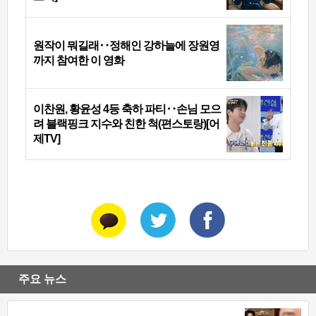
원작이 뭐길래‥정해인 강하늘에 장원영
까지 참여한 이 영화
이찬원, 황윤성 4등 축하 파티‥손님 모으
려 블랙핑크 지수와 친한 척(편스토랑)[어
제TV]
주요 뉴스