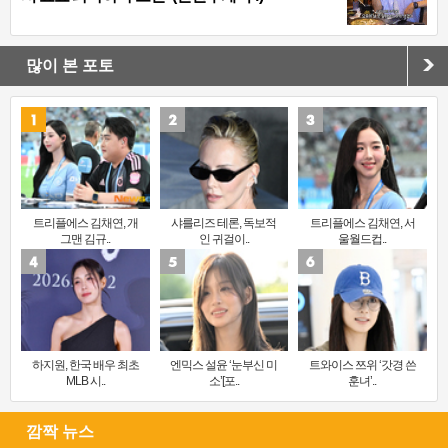
많이 본 포토
트리플에스 김채연, 개
샤를리즈 테론, 독보적
트리플에스 김채연, 서
그맨 김규..
인 귀걸이..
울월드컵..
하지원, 한국 배우 최초
엔믹스 설윤 ‘눈부신 미
트와이스 쯔위 ‘갓경 쓴
MLB 시..
소’[포..
훈녀’..
깜짝 뉴스