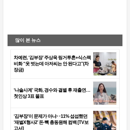
많이 본 뉴스
차예련, ‘김부장’ 주상욱 링거투혼+식스팩
비화 “옷 벗는데 아저씨는 안 된다고”(차
장금)
‘나솔사계’ 국화, 경수와 결별 후 재출연…
첫인상 3표 몰표
‘김부장’이 문제가 아냐‥11% 섭섭했던
‘재벌X형사2’ 돈·빽 총동원해 컴백 [TV보
고서]