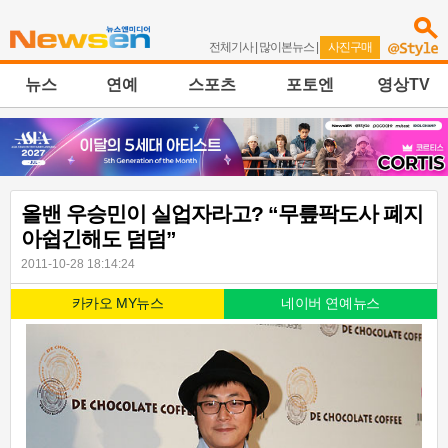
전체기사
|
많이본뉴스
|
사진구매
뉴스
연예
스포츠
포토엔
영상TV
올밴 우승민이 실업자라고? “무릎팍도사 폐지
아쉽긴해도 덤덤”
2011-10-28 18:14:24
카카오 MY뉴스
네이버 연예뉴스