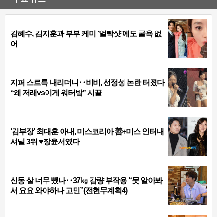
김혜수, 김지훈과 부부 케미 ‘얼빡샷’에도 굴욕 없
어
지퍼 스르륵 내리더니‥비비, 선정성 논란 터졌다
“왜 저래vs이게 워터밤” 시끌
‘김부장’ 최대훈 아내, 미스코리아 善+미스 인터내
셔널 3위 ♥장윤서였다
신동 살 너무 뺐나‥37㎏ 감량 부작용 “못 알아봐
서 요요 와야하나 고민”(전현무계획4)