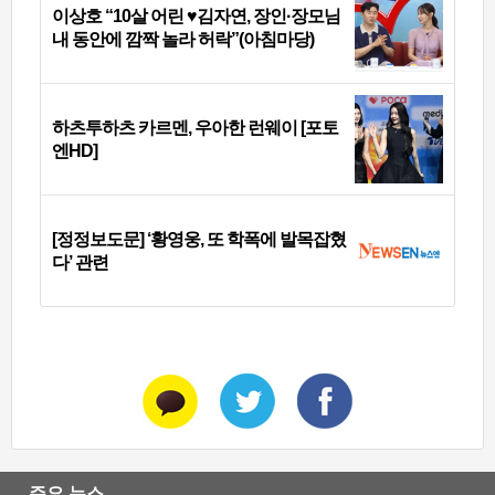
이상호 “10살 어린 ♥김자연, 장인·장모님
내 동안에 깜짝 놀라 허락”(아침마당)
하츠투하츠 카르멘, 우아한 런웨이 [포토
엔HD]
[정정보도문] ‘황영웅, 또 학폭에 발목잡혔
다’ 관련
주요 뉴스