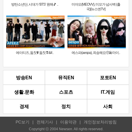
방탄소년단, 시대가 ‘BTS’ 원해🎵 ..
미야오(MEOVV), 미모가 넘사벽 (출
국)[뉴스엔TV]
에이티즈, 둠칫❣️ 둠칫❣&#..
에스파(aespa), 죄송해요🥺🎤마이..
방송EN
뮤직EN
포토EN
생활.문화
스포츠
IT.게임
경제
정치
사회
PC보기
|
전체기사
|
이용약관
|
개인정보처리방침
Copyright ⓒ 2004 Newsen. All rights reserved.