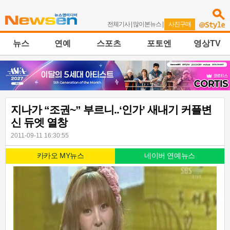
전체기사
|
많이본뉴스
|
사진구매
뉴스
연예
스포츠
포토엔
영상TV
지나가 “조권~” 부르니..‘인가’ 새내기 커플변
신 듀엣 열창
2011-09-11 16:30:55
카카오 MY뉴스
네이버 연예뉴스