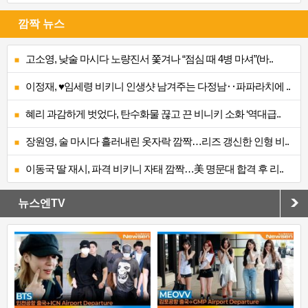
깜짝 뉴스
고소영, 낮술 마시다 노량진서 쫓겨나 “점심 때 4병 마셔”(바..
이정재, ♥임세령 비키니 인생샷 남겨주는 다정남‥파파라치에 ..
혜리 과감하게 벗었다, 탄수화물 끊고 끈 비니키 소화 ‘역대급..
장원영, 술 마시다 흘러내린 옷자락 깜짝…리즈 갱신한 인형 비..
이동국 딸 재시, 파격 비키니 자태 깜짝…美 명문대 합격 후 리..
뉴스엔TV