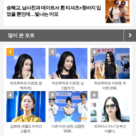
송혜교, 남사친과 데이트서 흰 티셔츠+청바지 입
었을 뿐인데…빛나는 미모
많이 본 포토
하츠투하츠 카르멘, 깜
하츠투하츠 카르멘, 싱
하츠투하츠 카르멘, 우
찍하게 [..
그럽게 인..
아한 런웨..
김희애, 세월도 비켜간
시온-이안-성찬, 상큼한
트와이스 미나 ‘눈부신
고품격 ..
‘2026 ..
아름다..