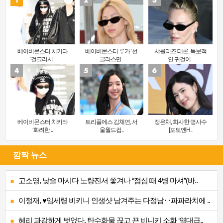
베이비몬스터 치키타
베이비몬스터 루카 ‘선
샤를리즈 테론, 독보적
‘걸크러시..
글라스만..
인 귀걸이..
베이비몬스터 치키타
트리플에스 김채연, 서
정은채, 화사한 명사수
‘화려한 ..
울월드컵..
[포토엔H..
깜짝 뉴스
고소영, 낮술 마시다 노량진서 쫓겨나 “점심 때 4병 마셔”(바..
이정재, ♥임세령 비키니 인생샷 남겨주는 다정남‥파파라치에 ..
혜리 과감하게 벗었다, 탄수화물 끊고 끈 비니키 소화 ‘역대급..