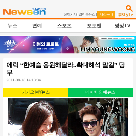
전체기사
|
많이본뉴스
|
사진구매
뉴스
연예
스포츠
포토엔
영상TV
에릭 “한예슬 응원해달라..확대해석 말길” 당
부
2011-08-18 14:13:34
카카오 MY뉴스
네이버 연예뉴스