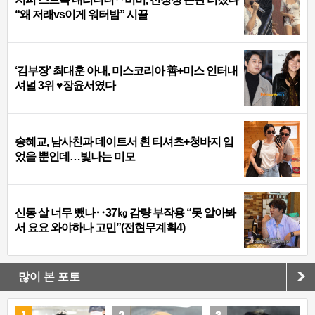
“왜 저래vs이게 워터밤” 시끌
‘김부장’ 최대훈 아내, 미스코리아 善+미스 인터내
셔널 3위 ♥장윤서였다
송혜교, 남사친과 데이트서 흰 티셔츠+청바지 입
었을 뿐인데…빛나는 미모
신동 살 너무 뺐나‥37㎏ 감량 부작용 “못 알아봐
서 요요 와야하나 고민”(전현무계획4)
많이 본 포토