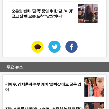
오은영 변화, ‘금쪽’ 종영 후 한 달...‘이것’
끊고 살 뺀 모습 포착 “날씬하다!”
주요 뉴스
김혜수, 김지훈과 부부 케미 ‘얼빡샷’에도 굴욕 없
어
지퍼 스르륵 내리더니‥비비, 선정성 논란 터졌다