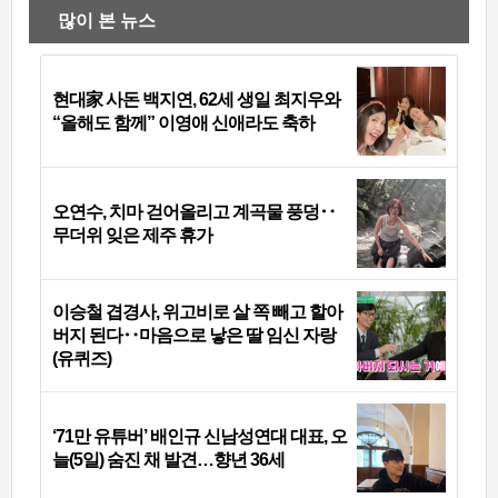
많이 본 뉴스
현대家 사돈 백지연, 62세 생일 최지우와
“올해도 함께” 이영애 신애라도 축하
오연수, 치마 걷어올리고 계곡물 풍덩‥
무더위 잊은 제주 휴가
이승철 겹경사, 위고비로 살 쪽 빼고 할아
버지 된다‥마음으로 낳은 딸 임신 자랑
(유퀴즈)
‘71만 유튜버’ 배인규 신남성연대 대표, 오
늘(5일) 숨진 채 발견…향년 36세