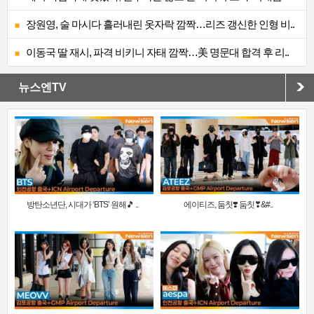
장원영, 술 마시다 흘러내린 옷자락 깜짝…리즈 갱신한 인형 비..
이동국 딸 재시, 파격 비키니 자태 깜짝…美 명문대 합격 후 리..
뉴스엔TV
방탄소년단, 시대가 ‘BTS’ 원해🎵 ..
에이티즈, 둠칫❣️ 둠칫❣&#..