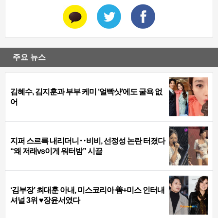
주요 뉴스
김혜수, 김지훈과 부부 케미 ‘얼빡샷’에도 굴욕 없
어
지퍼 스르륵 내리더니‥비비, 선정성 논란 터졌다
“왜 저래vs이게 워터밤” 시끌
‘김부장’ 최대훈 아내, 미스코리아 善+미스 인터내
셔널 3위 ♥장윤서였다