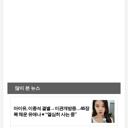
많이 본 뉴스
아이유, 이종석 결별→이관개방증…46장
꽉 채운 유애나 ♥ “열심히 사는 중”