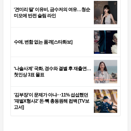
‘견미리 딸’ 이유비, 금수저의 여유…청순
미모에 반전 슬림 라인
수애, 변함 없는 품격[스타화보]
‘나솔사계’ 국화, 경수와 결별 후 재출연…
첫인상 3표 몰표
‘김부장’이 문제가 아냐‥11% 섭섭했던
‘재벌X형사2’ 돈·빽 총동원해 컴백 [TV보
고서]