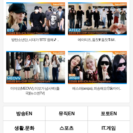
방탄소년단, 시대가 ‘BTS’ 원해🎵 ..
에이티즈, 둠칫❣️ 둠칫❣&#..
미야오(MEOVV), 미모가 넘사벽 (출
에스파(aespa), 죄송해요🥺🎤마이..
국)[뉴스엔TV]
방송EN
뮤직EN
포토EN
생활.문화
스포츠
IT.게임