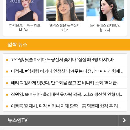
하지원, 한국 배우 최초
엔믹스 설윤 ‘눈부신 미
트리플에스 김채연, 인
MLB 시..
소’[포..
형 그 자..
깜짝 뉴스
고소영, 낮술 마시다 노량진서 쫓겨나 “점심 때 4병 마셔”(바..
이정재, ♥임세령 비키니 인생샷 남겨주는 다정남‥파파라치에 ..
혜리 과감하게 벗었다, 탄수화물 끊고 끈 비니키 소화 ‘역대급..
장원영, 술 마시다 흘러내린 옷자락 깜짝…리즈 갱신한 인형 비..
이동국 딸 재시, 파격 비키니 자태 깜짝…美 명문대 합격 후 리..
뉴스엔TV