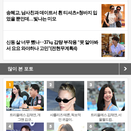
송혜교, 남사친과 데이트서 흰 티셔츠+청바지 입
었을 뿐인데…빛나는 미모
신동 살 너무 뺐나‥37㎏ 감량 부작용 “못 알아봐
서 요요 와야하나 고민”(전현무계획4)
많이 본 포토
트리플에스 김채연, 개
샤를리즈 테론, 독보적
트리플에스 김채연, 서
그맨 김규..
인 귀걸이..
울월드컵..