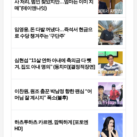
사 처리, 범인 찾았지만…엄마는 이미 치
매”(데이앤나잇)
임영웅, 돈 다발 꺼냈다…즉석서 현금으
로 수당 챙겨주는 ‘구단주’
심현섭 “11살 연하 아내에 축의금 다 뺏
겨, 집도 아내 명의” (동치미)[결정적장면]
이찬원, 원조 춤꾼 박남정 향한 팬심 “어
머님 잘 계시지” 폭소(불후)
하츠투하츠 카르멘, 깜찍하게 [포토엔
HD]