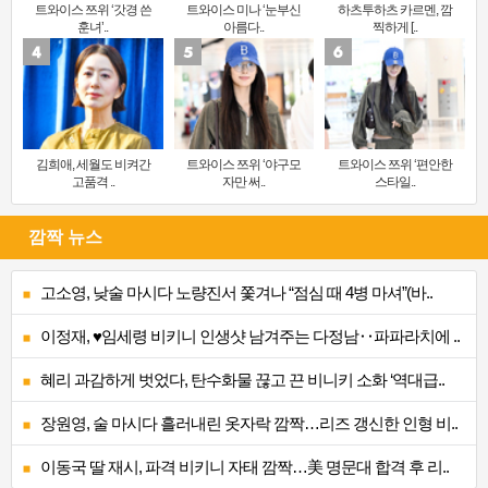
트와이스 쯔위 ‘갓경 쓴
트와이스 미나 ‘눈부신
하츠투하츠 카르멘, 깜
훈녀’..
아름다..
찍하게 [..
김희애, 세월도 비켜간
트와이스 쯔위 ‘야구모
트와이스 쯔위 ‘편안한
고품격 ..
자만 써..
스타일..
깜짝 뉴스
고소영, 낮술 마시다 노량진서 쫓겨나 “점심 때 4병 마셔”(바..
이정재, ♥임세령 비키니 인생샷 남겨주는 다정남‥파파라치에 ..
혜리 과감하게 벗었다, 탄수화물 끊고 끈 비니키 소화 ‘역대급..
장원영, 술 마시다 흘러내린 옷자락 깜짝…리즈 갱신한 인형 비..
이동국 딸 재시, 파격 비키니 자태 깜짝…美 명문대 합격 후 리..