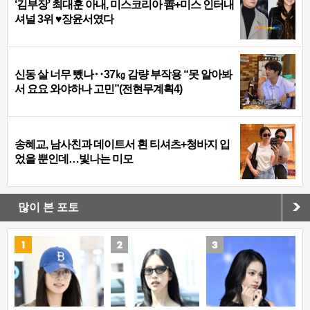
‘김부장’ 최대훈 아내, 미스코리아 善+미스 인터내
셔널 3위 ♥장윤서였다
신동 살 너무 뺐나‥37㎏ 감량 부작용 “못 알아봐
서 요요 와야하나 고민”(전현무계획4)
송혜교, 남사친과 데이트서 흰 티셔츠+청바지 입
었을 뿐인데…빛나는 미모
많이 본 포토