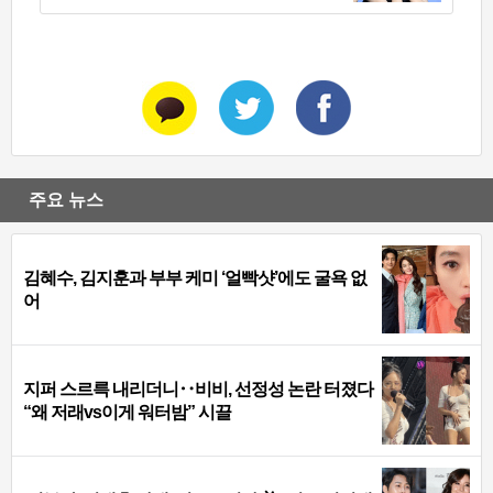
주요 뉴스
김혜수, 김지훈과 부부 케미 ‘얼빡샷’에도 굴욕 없
어
지퍼 스르륵 내리더니‥비비, 선정성 논란 터졌다
“왜 저래vs이게 워터밤” 시끌