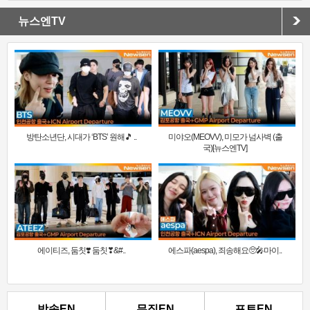
뉴스엔TV
방탄소년단, 시대가 ‘BTS’ 원해🎵 ..
미야오(MEOVV), 미모가 넘사벽 (출
국)[뉴스엔TV]
에이티즈, 둠칫❣️ 둠칫❣&#..
에스파(aespa), 죄송해요🥺🎤마이..
방송EN
뮤직EN
포토EN