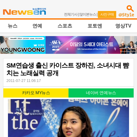
전체기사
|
많이본뉴스
|
사진구매
뉴스
연예
스포츠
포토엔
영상TV
SM연습생 출신 카이스트 장하진, 소녀시대 뺨
치는 노래실력 공개
2011-07-27 11:06:17
카카오 MY뉴스
네이버 연예뉴스