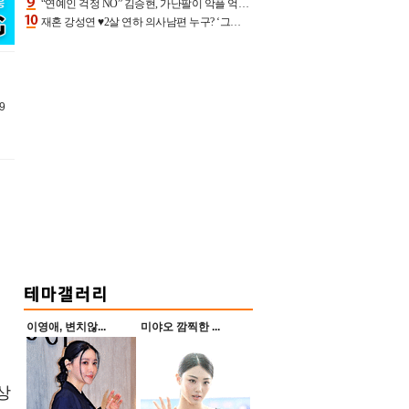
“연예인 걱정 NO” 김승현, 가난팔이 악플 억울할만‥아내+딸과 日 여행
재혼 강성연 ♥2살 연하 의사남편 누구? ‘그알’ 자문의에 훈남 비주얼 초엘리트 스펙 [종합]
9
이영애, 변치않...
미야오 깜찍한 ...
상