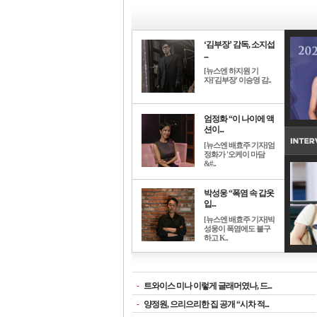
‘김부장’ 감독, 소지섭
...
[뉴스엔 하지원 기
자]'김부장' 이승영 감..
엄정화 “이 나이에 액
션이...
[뉴스엔 배효주 기자]엄
정화가 '오케이 마담
&#..
박성웅 “폭염 속 갑옷
입...
[뉴스엔 배효주 기자]박
성웅이 폭염에도 불구
하고 K..
-
트와이스 미나 이렇게 글래머였나, 드...
-
양정원, 으리으리한 집 공개 “시차 적...