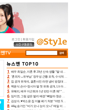
로그인
|
회원가입
배우 최일순, 이혼 후 20년 산속 생활 “딸 내가 버렸다고 원망‥맘 아파”(특종)[어제TV]
‘혼외자→유부남’ 정우성 근황 포착, 수식억 해킹 피해 후배 만났다 “존경하는”
집 공개 유재석, 결혼사진 라면 냄비 받침대 되고 분노‥가족사진도 피해(놀뭐)[어제TV]
백윤식 손녀+정시아 딸 첫 유화 공개, LA 아트쇼→서울국제조각페스타 작가다운 수준급 실력
유혜리, 배우 이근희과 1년 반만 이혼 왜? “식칼 꽂고 의자 던져” 충격 폭로(특종)[어제TV]
임지연, 그림 같은 발리 배경? 뼈말라 청순 비키니 핏에 상대 안 되네
김성수, ♥박소윤 집 이불 폐기 처분 “어떤 X이랑 썼을지 몰라” 질투(신랑수업2)[어제TV]
44kg 송가인 “비가 오나 눈이 오나” 매일 이 운동, 허벅지 근육량 상승+체지방 감소