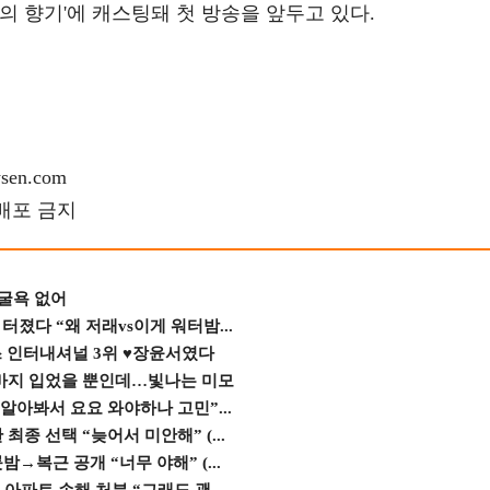
인의 향기'에 캐스팅돼 첫 방송을 앞두고 있다.
en.com
재배포 금지
 굴욕 없어
졌다 “왜 저래vs이게 워터밤...
스 인터내셔널 3위 ♥장윤서였다
바지 입었을 뿐인데…빛나는 미모
 알아봐서 요요 와야하나 고민”...
종 선택 “늦어서 미안해” (...
→복근 공개 “너무 야해” (...