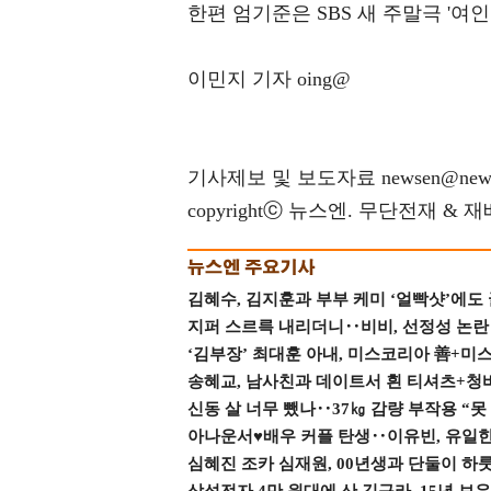
한편 엄기준은 SBS 새 주말극 '여
이민지 기자 oing@
기사제보 및 보도자료 newsen@news
copyrightⓒ 뉴스엔. 무단전재 & 
김혜수, 김지훈과 부부 케미 ‘얼빡샷’에도
지퍼 스르륵 내리더니‥비비, 선정성 논란 터
‘김부장’ 최대훈 아내, 미스코리아 善+미
송혜교, 남사친과 데이트서 흰 티셔츠+청
신동 살 너무 뺐나‥37㎏ 감량 부작용 “못
아나운서♥배우 커플 탄생‥이유빈, 유일한 최
심혜진 조카 심재원, 00년생과 단둘이 하룻밤