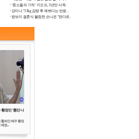
‘중소돌의 기적’ 키오프, 3년만 사옥..
강미나 “13kg 감량 후 예쁘다는 반응 ..
윤보미 결혼식 불참한 손나은 “판다로..
‥황정민 ‘틈만 나
 휩싸인 배우 황정
예정...