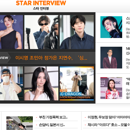
스
시크
[
트
범 &
M
산서
[
자
도 
“매
래 
[
송
들이
-
부친 가정폭력 보고...
-
이정현, 무보정 맞아? 어마어마한
-
손담비, 일본서 신...
-
채시라 “아프다” 호소→모델 이소