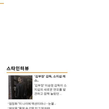
‘김부장’ 감독, 소지섭 캐
스..
'김부장' 이승영 감독이 소
지섭의 새로운 면모를 발
견하고 깜짝 놀랐던 ..
엄정화 “이 나이에 액션이라니‥눈물 ..
박성웅 “폭염 속 갑옷 입고 말 타며 ..