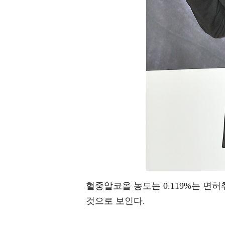
혈중알코올 농도는 0.119%는 면
것으로 보인다.