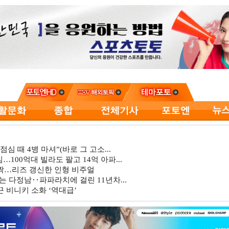
심 때 4병 마셔”(바로 그 고소...
…100억대 빌라도 팔고 14억 아파...
깜짝…리즈 갱신한 인형 비주얼
는 다정남‥파파라치에 걸린 11년차...
 비니키 소화 ‘역대급’