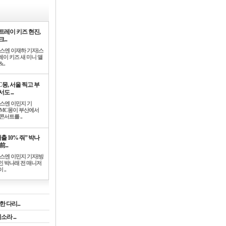
트레이 키즈 현진,
...
뉴스엔 이재하 기자]스
레이 키즈 새 미니 앨
..
C몽, 서울 찍고 부
도 ...
뉴스엔 이민지 기
]MC몽이 부산에서
콘서트를 ..
출 10% 줘” 박나
前...
뉴스엔 이민지 기자]방
인 박나래 전 매니저
 ..
 다리...
라 ...