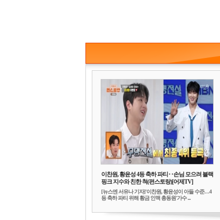
이찬원, 황윤성 4등 축하 파티‥손님 모으려 블랙
핑크 지수와 친한 척(편스토랑)[어제TV]
[뉴스엔 서유나 기자]'이찬원, 황윤성이 아들 수준…4
등 축하 파티 위해 황금 인맥 총동원'가수 ...