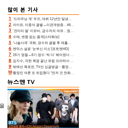
‘드라우닝 걔’ 우즈, 데뷔 12년만 일냈다…체조경기장 입성 확정
아이유, 이종석 결별→이관개방증…46장 꽉 채운 유애나 ♥ “열심히 사는 중”
‘견미리 딸’ 이유비, 금수저의 여유…청순 미모에 반전 슬림 라인
수애, 변함 없는 품격[스타화보]
‘나솔사계’ 국화, 경수와 결별 후 재출연…첫인상 3표 몰표
엔믹스 설윤 ‘눈부신 미소’[포토엔HD]
26기 영철→8기 영수 ‘싹 다’ 헤어졌다 ‘나솔사계’ 충격의 현커 0쌍 (촌장TV)
김지수, 극한 폭염 끝난 유럽 프라하서 쾌적한 여름나기 “선풍기만으로 지내”
밖에선 폭로전, TV선 싱글벙글‥황정민 ‘틈만 나면’ 출연, 피로감은 시청자 몫
황정민 여론 또 뒤집혔다 “먼저 건 전화 62통, 그만 연락해” vs 女팬 “녹취 다 올려” 진흙탕 싸움
없을