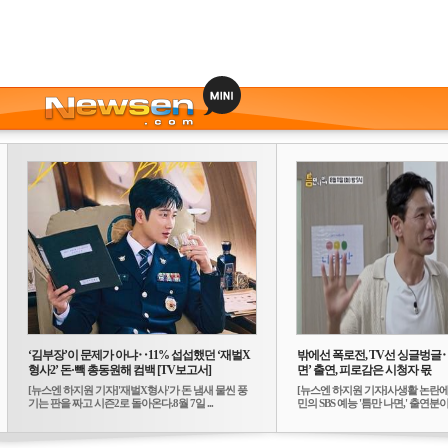
‘김부장’이 문제가 아냐‥11% 섭섭했던 ‘재벌X
밖에선 폭로전, TV선 싱글벙글
형사2’ 돈·빽 총동원해 컴백 [TV보고서]
면’ 출연, 피로감은 시청자 몫
[뉴스엔 하지원 기자]'재벌X형사'가 돈 냄새 물씬 풍
[뉴스엔 하지원 기자]사생활 논란에
기는 판을 짜고 시즌2로 돌아온다.8월 7일 ...
민의 SBS 예능 '틈만 나면,' 출연분이 