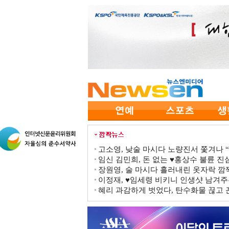
고소영, 낮술 마시다 노량진서 쫓겨나 “점
임신 김민희, 돈 없는 ♥홍상수 불륜 진심
장원영, 술 마시다 흘러내린 옷자락 
이정재, ♥임세령 비키니 인생샷 남겨주
혜리 과감하게 벗었다, 탄수화물 끊고 끈