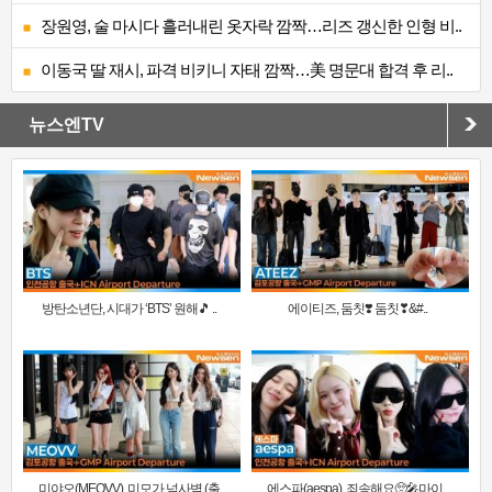
장원영, 술 마시다 흘러내린 옷자락 깜짝…리즈 갱신한 인형 비..
이동국 딸 재시, 파격 비키니 자태 깜짝…美 명문대 합격 후 리..
뉴스엔TV
방탄소년단, 시대가 ‘BTS’ 원해🎵 ..
에이티즈, 둠칫❣️ 둠칫❣&#..
미야오(MEOVV), 미모가 넘사벽 (출
에스파(aespa), 죄송해요🥺🎤마이..