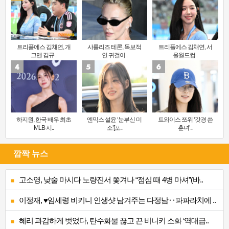
트리플에스 김채연, 개
샤를리즈 테론, 독보적
트리플에스 김채연, 서
그맨 김규..
인 귀걸이..
울월드컵..
하지원, 한국 배우 최초
엔믹스 설윤 ‘눈부신 미
트와이스 쯔위 ‘갓경 쓴
MLB 시..
소’[포..
훈녀’..
깜짝 뉴스
고소영, 낮술 마시다 노량진서 쫓겨나 “점심 때 4병 마셔”(바..
이정재, ♥임세령 비키니 인생샷 남겨주는 다정남‥파파라치에 ..
혜리 과감하게 벗었다, 탄수화물 끊고 끈 비니키 소화 ‘역대급..