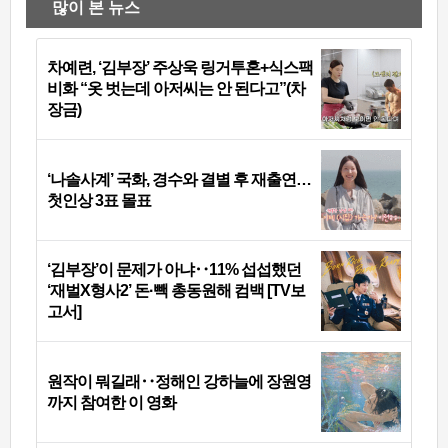
많이 본 뉴스
차예련, ‘김부장’ 주상욱 링거투혼+식스팩
비화 “옷 벗는데 아저씨는 안 된다고”(차
장금)
‘나솔사계’ 국화, 경수와 결별 후 재출연…
첫인상 3표 몰표
‘김부장’이 문제가 아냐‥11% 섭섭했던
‘재벌X형사2’ 돈·빽 총동원해 컴백 [TV보
고서]
원작이 뭐길래‥정해인 강하늘에 장원영
까지 참여한 이 영화