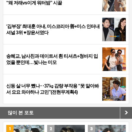
“왜 저래vs이게 워터밤” 시끌
‘김부장’ 최대훈 아내, 미스코리아 善+미스 인터내
셔널 3위 ♥장윤서였다
송혜교, 남사친과 데이트서 흰 티셔츠+청바지 입
었을 뿐인데…빛나는 미모
신동 살 너무 뺐나‥37㎏ 감량 부작용 “못 알아봐
서 요요 와야하나 고민”(전현무계획4)
많이 본 포토