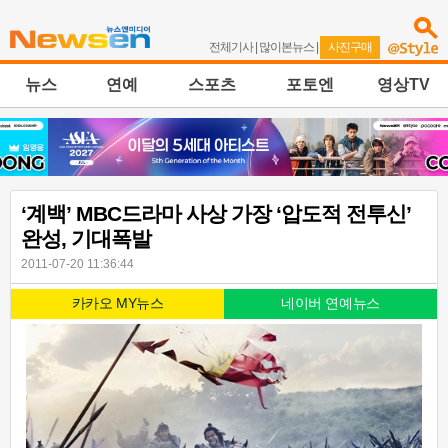
전체기사
|
많이본뉴스
|
사진구매
뉴스
연예
스포츠
포토엔
영상TV
‘계백’ MBC드라마 사상 가장 ‘압도적 전투신’
완성, 기대폭발
2011-07-20 11:36:44
카카오 MY뉴스
네이버 연예뉴스