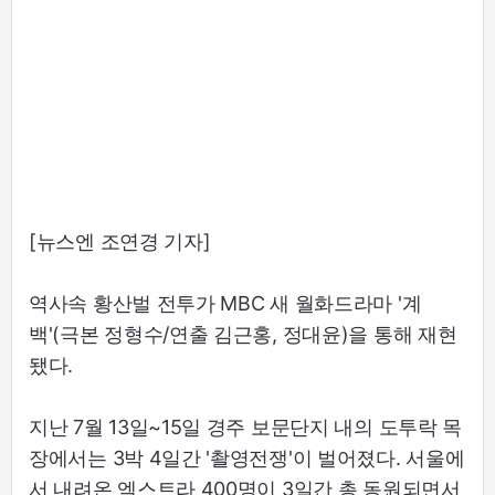
[뉴스엔 조연경 기자]
역사속 황산벌 전투가 MBC 새 월화드라마 '계
백'(극본 정형수/연출 김근홍, 정대윤)을 통해 재현
됐다.
지난 7월 13일~15일 경주 보문단지 내의 도투락 목
장에서는 3박 4일간 '촬영전쟁'이 벌어졌다. 서울에
서 내려온 엑스트라 400명이 3일간 총 동원되면서