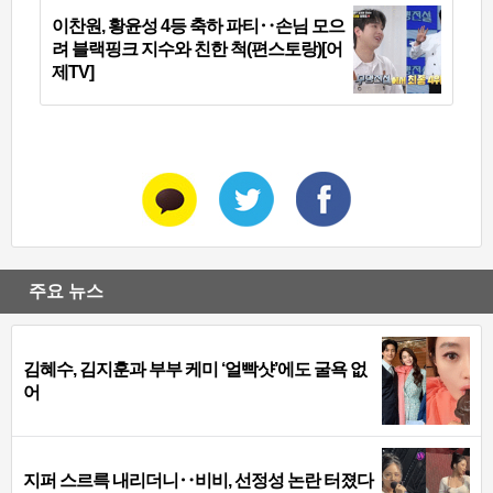
이찬원, 황윤성 4등 축하 파티‥손님 모으
려 블랙핑크 지수와 친한 척(편스토랑)[어
제TV]
주요 뉴스
김혜수, 김지훈과 부부 케미 ‘얼빡샷’에도 굴욕 없
어
지퍼 스르륵 내리더니‥비비, 선정성 논란 터졌다