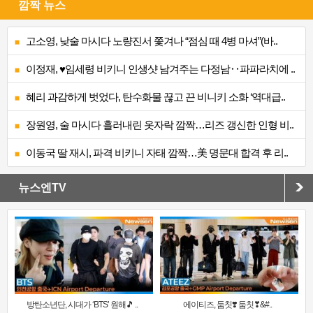
깜짝 뉴스
고소영, 낮술 마시다 노량진서 쫓겨나 “점심 때 4병 마셔”(바..
이정재, ♥임세령 비키니 인생샷 남겨주는 다정남‥파파라치에 ..
혜리 과감하게 벗었다, 탄수화물 끊고 끈 비니키 소화 ‘역대급..
장원영, 술 마시다 흘러내린 옷자락 깜짝…리즈 갱신한 인형 비..
이동국 딸 재시, 파격 비키니 자태 깜짝…美 명문대 합격 후 리..
뉴스엔TV
방탄소년단, 시대가 ‘BTS’ 원해🎵 ..
에이티즈, 둠칫❣️ 둠칫❣&#..