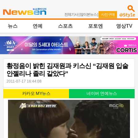
전체기사
|
많이본뉴스
|
사진구매
뉴스
연예
스포츠
포토엔
영상TV
황정음이 밝힌 김재원과 키스신 “김재원 입술
안젤리나 졸리 같았다”
2011-07-17 16:44:08
카카오 MY뉴스
네이버 연예뉴스