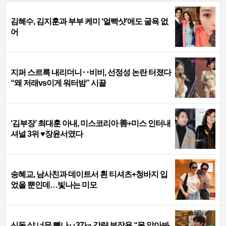
김혜수, 김지훈과 부부 케미 ‘얼빡샷’에도 굴욕 없
어
지퍼 스르륵 내리더니‥비비, 선정성 논란 터졌다
“왜 저래vs이게 워터밤” 시끌
‘김부장’ 최대훈 아내, 미스코리아 善+미스 인터내
셔널 3위 ♥장윤서였다
송혜교, 남사친과 데이트서 흰 티셔츠+청바지 입
었을 뿐인데…빛나는 미모
신동 살 너무 뺐나‥37㎏ 감량 부작용 “못 알아봐