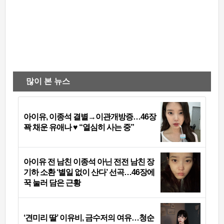
많이 본 뉴스
아이유, 이종석 결별→이관개방증…46장
꽉 채운 유애나 ♥ “열심히 사는 중”
아이유 전 남친 이종석 아닌 전전 남친 장
기하 소환 ‘별일 없이 산다’ 선곡…46장에
꾹 눌러 담은 근황
‘견미리 딸’ 이유비, 금수저의 여유…청순