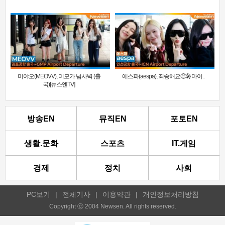
미야오(MEOVV), 미모가 넘사벽 (출
에스파(aespa), 죄송해요🥺🎤마이..
국)[뉴스엔TV]
방송EN
뮤직EN
포토EN
생활.문화
스포츠
IT.게임
경제
정치
사회
PC보기
|
전체기사
|
이용약관
|
개인정보처리방침
Copyright ⓒ 2004 Newsen. All rights reserved.