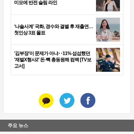
미모에 반전 슬림 라인
‘나솔사계’ 국화, 경수와 결별 후 재출연…
첫인상 3표 몰표
‘김부장’이 문제가 아냐‥11% 섭섭했던
‘재벌X형사2’ 돈·빽 총동원해 컴백 [TV보
고서]
주요 뉴스