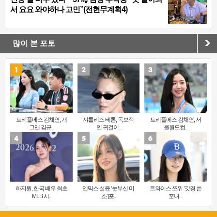
서 요요 와야하나 고민”(전현무계획4)
많이 본 포토
트리플에스 김채연, 개
샤를리즈 테론, 독보적
트리플에스 김채연, 서
그맨 김규..
인 귀걸이..
울월드컵..
하지원, 한국 배우 최초
엔믹스 설윤 ‘눈부신 미
트와이스 쯔위 ‘갓경 쓴
MLB 시..
소’[포..
훈녀’..