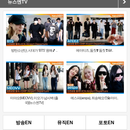
뉴스엔TV
방탄소년단, 시대가 ‘BTS’ 원해🎵 ..
에이티즈, 둠칫❣️ 둠칫❣&#..
미야오(MEOVV), 미모가 넘사벽 (출
에스파(aespa), 죄송해요🥺🎤마이..
국)[뉴스엔TV]
방송EN
뮤직EN
포토EN