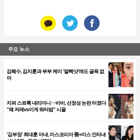
주요 뉴스
김혜수, 김지훈과 부부 케미 ‘얼빡샷’에도 굴욕 없
어
지퍼 스르륵 내리더니‥비비, 선정성 논란 터졌다
“왜 저래vs이게 워터밤” 시끌
‘김부장’ 최대훈 아내, 미스코리아 善+미스 인터내