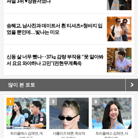
셔널 3위 ♥장윤서였다
송혜교, 남사친과 데이트서 흰 티셔츠+청바지 입
었을 뿐인데…빛나는 미모
신동 살 너무 뺐나‥37㎏ 감량 부작용 “못 알아봐
서 요요 와야하나 고민”(전현무계획4)
많이 본 포토
트리플에스 김채연, 개
샤를리즈 테론, 독보적
트리플에스 김채연, 서