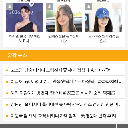
그맨 김규..
인 귀걸이..
울월드컵..
하지원, 한국 배우 최초
엔믹스 설윤 ‘눈부신 미
트와이스 쯔위 ‘갓경 쓴
MLB 시..
소’[포..
훈녀’..
깜짝 뉴스
고소영, 낮술 마시다 노량진서 쫓겨나 “점심 때 4병 마셔”(바..
이정재, ♥임세령 비키니 인생샷 남겨주는 다정남‥파파라치에 ..
혜리 과감하게 벗었다, 탄수화물 끊고 끈 비니키 소화 ‘역대급..
장원영, 술 마시다 흘러내린 옷자락 깜짝…리즈 갱신한 인형 비..
이동국 딸 재시, 파격 비키니 자태 깜짝…美 명문대 합격 후 리..