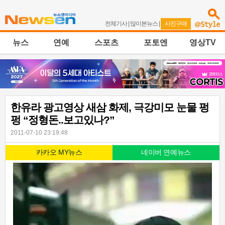
전체기사
|
많이본뉴스
|
사진구매
뉴스
연예
스포츠
포토엔
영상TV
한유라 광고영상 새삼 화제, 극강미모 눈물 펑
펑 “정형돈..보고있나?”
2011-07-10 23:19:48
카카오 MY뉴스
네이버 연예뉴스