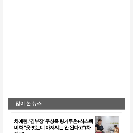
많이 본 뉴스
차예련, ‘김부장’ 주상욱 링거투혼+식스팩
비화 “옷 벗는데 아저씨는 안 된다고”(차