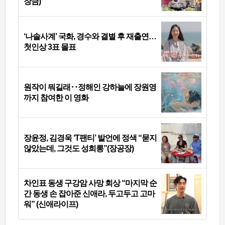
장금)
‘나솔사계’ 국화, 경수와 결별 후 재출연…
첫인상 3표 몰표
원작이 뭐길래‥정해인 강하늘에 장원영
까지 참여한 이 영화
장윤정, 김경욱 ‘T팬티’ 발언에 정색 “묻지
않았는데, 그것도 성희롱”(장공장)
차인표 동생 구강암 사망 회상 “마지막 순
간 동생 손 잡아준 신애라, 두고두고 고마
워” (신애라이프)