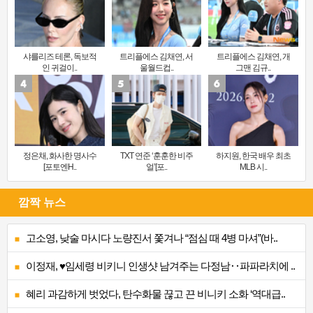
샤를리즈 테론, 독보적
트리플에스 김채연, 서
트리플에스 김채연, 개
인 귀걸이..
울월드컵..
그맨 김규..
정은채, 화사한 명사수
TXT 연준 ‘훈훈한 비주
하지원, 한국 배우 최초
[포토엔H..
얼’[포..
MLB 시..
깜짝 뉴스
고소영, 낮술 마시다 노량진서 쫓겨나 “점심 때 4병 마셔”(바..
이정재, ♥임세령 비키니 인생샷 남겨주는 다정남‥파파라치에 ..
혜리 과감하게 벗었다, 탄수화물 끊고 끈 비니키 소화 ‘역대급..