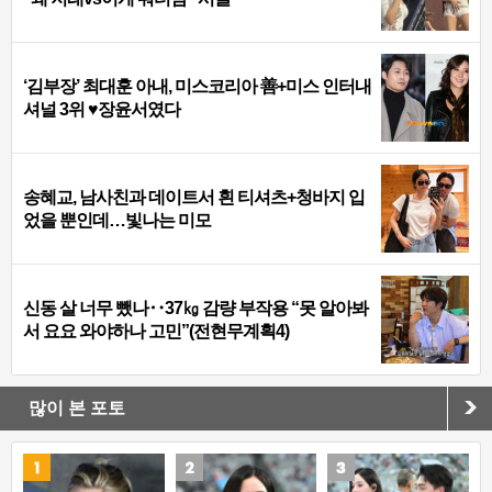
‘김부장’ 최대훈 아내, 미스코리아 善+미스 인터내
셔널 3위 ♥장윤서였다
송혜교, 남사친과 데이트서 흰 티셔츠+청바지 입
었을 뿐인데…빛나는 미모
신동 살 너무 뺐나‥37㎏ 감량 부작용 “못 알아봐
서 요요 와야하나 고민”(전현무계획4)
많이 본 포토