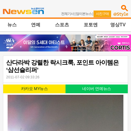
전체기사
|
많이본뉴스
|
사진구매
뉴스
연예
스포츠
포토엔
영상TV
산다라박 강렬한 락시크룩, 포인트 아이템은
‘삼선슬리퍼’
2011-07-02 09:33:26
카카오 MY뉴스
네이버 연예뉴스