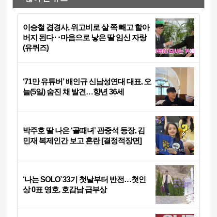
이승철 겹경사, 위고비로 살 쪽 빼고 할아
버지 된다‥마음으로 낳은 딸 임신 자랑
(유퀴즈)
‘71만 유튜버’ 배인규 신남성연대 대표, 오
늘(5일) 숨진 채 발견…향년 36세
박주호 딸 나은 ‘골때녀’ 관중석 등장, 김
민재 복제인간 보고 혼란 [결정적장면]
‘나는 SOLO’ 33기 첫날부터 반전…첫인
상 0표 영호, 호감남 급부상