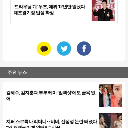
‘드라우닝 걔’ 우즈, 데뷔 12년만 일냈다…
체조경기장 입성 확정
주요 뉴스
김혜수, 김지훈과 부부 케미 ‘얼빡샷’에도 굴욕 없
어
지퍼 스르륵 내리더니‥비비, 선정성 논란 터졌다
“왜 저래vs이게 워터밤” 시끌