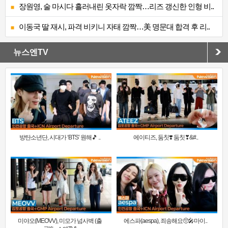
장원영, 술 마시다 흘러내린 옷자락 깜짝…리즈 갱신한 인형 비..
이동국 딸 재시, 파격 비키니 자태 깜짝…美 명문대 합격 후 리..
뉴스엔TV
방탄소년단, 시대가 ‘BTS’ 원해🎵 ..
에이티즈, 둠칫❣️ 둠칫❣&#..
미야오(MEOVV), 미모가 넘사벽 (출
에스파(aespa), 죄송해요🥺🎤마이..