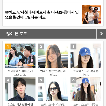
송혜교, 남사친과 데이트서 흰 티셔츠+청바지 입
었을 뿐인데…빛나는 미모
많이 본 포토
트리플에스 김채연, 개
엔믹스 설윤 ‘눈부신 미
트와이스 쯔위 ‘갓경 쓴
그맨 김규..
소’[포..
훈녀’..
안효섭 ‘작은 얼굴에 잘
트와이스 미나 ‘눈부신
트와이스 쯔위 ‘야구모