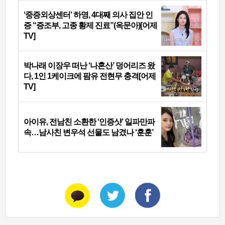
‘중증외상센터’ 하영, 4대째 의사 집안 인
증 “증조부, 고종 황제 진료”(옥문아)[어제
TV]
박나래 이장우 떠난 ‘나혼산’ 덩어리즈 왔
다, 1인 1케이크에 팜유 전현무 충격[어제
TV]
아이유, 전남친 소환한 ‘인증샷’ 일파만파
속…남사친 변우석 선물도 남겼나 ‘훈훈’