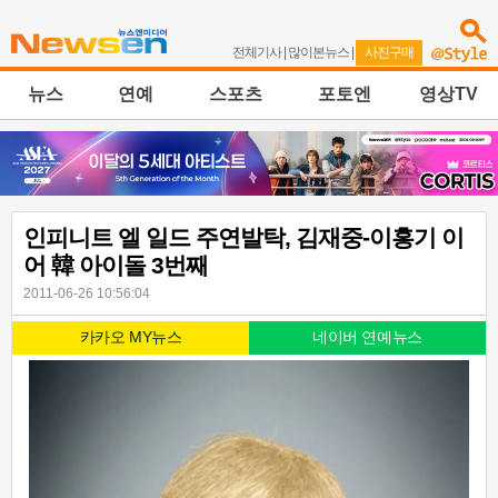
전체기사
|
많이본뉴스
|
사진구매
뉴스
연예
스포츠
포토엔
영상TV
인피니트 엘 일드 주연발탁, 김재중-이홍기 이
어 韓 아이돌 3번째
2011-06-26 10:56:04
카카오 MY뉴스
네이버 연예뉴스