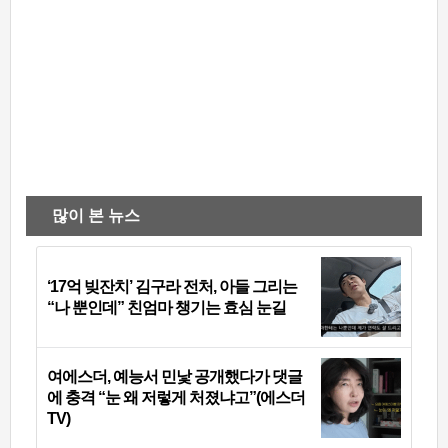
많이 본 뉴스
‘17억 빚잔치’ 김구라 전처, 아들 그리는
“나 뿐인데” 친엄마 챙기는 효심 눈길
여에스더, 예능서 민낯 공개했다가 댓글
에 충격 “눈 왜 저렇게 처졌냐고”(에스더
TV)