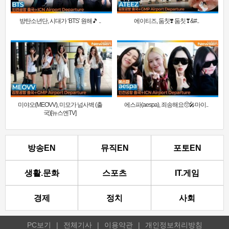
방탄소년단, 시대가 ‘BTS’ 원해🎵 ..
에이티즈, 둠칫❣️ 둠칫❣&#..
미야오(MEOVV), 미모가 넘사벽 (출
에스파(aespa), 죄송해요🥺🎤마이..
국)[뉴스엔TV]
방송EN
뮤직EN
포토EN
생활.문화
스포츠
IT.게임
경제
정치
사회
PC보기
|
전체기사
|
이용약관
|
개인정보처리방침