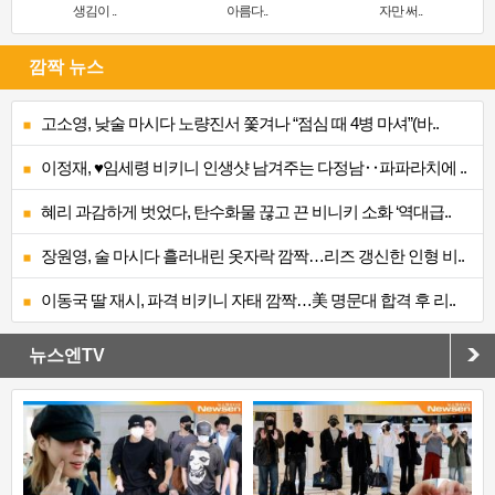
생김이 ..
아름다..
자만 써..
깜짝 뉴스
고소영, 낮술 마시다 노량진서 쫓겨나 “점심 때 4병 마셔”(바..
이정재, ♥임세령 비키니 인생샷 남겨주는 다정남‥파파라치에 ..
혜리 과감하게 벗었다, 탄수화물 끊고 끈 비니키 소화 ‘역대급..
장원영, 술 마시다 흘러내린 옷자락 깜짝…리즈 갱신한 인형 비..
이동국 딸 재시, 파격 비키니 자태 깜짝…美 명문대 합격 후 리..
뉴스엔TV