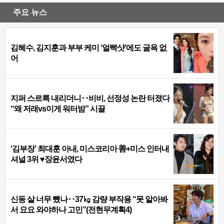
주요 뉴스
김혜수, 김지훈과 부부 케미 ‘얼빡샷’에도 굴욕 없
어
지퍼 스르륵 내리더니‥비비, 선정성 논란 터졌다
“왜 저래vs이게 워터밤” 시끌
‘김부장’ 최대훈 아내, 미스코리아 善+미스 인터내
셔널 3위 ♥장윤서였다
신동 살 너무 뺐나‥37㎏ 감량 부작용 “못 알아봐
서 요요 와야하나 고민”(전현무계획4)