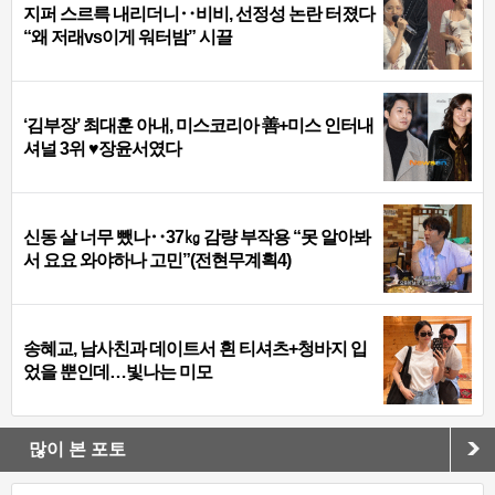
지퍼 스르륵 내리더니‥비비, 선정성 논란 터졌다
“왜 저래vs이게 워터밤” 시끌
‘김부장’ 최대훈 아내, 미스코리아 善+미스 인터내
셔널 3위 ♥장윤서였다
신동 살 너무 뺐나‥37㎏ 감량 부작용 “못 알아봐
서 요요 와야하나 고민”(전현무계획4)
송혜교, 남사친과 데이트서 흰 티셔츠+청바지 입
었을 뿐인데…빛나는 미모
많이 본 포토