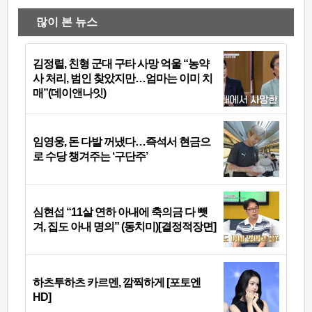
많이 본 뉴스
김정렬, 친형 군대 구타 사망 억울 “농약
사 처리, 범인 찾았지만…엄마는 이미 치
매”(데이앤나잇)
임영웅, 돈 다발 꺼냈다…즉석서 현금으
로 수당 챙겨주는 ‘구단주’
심현섭 “11살 연하 아내에 축의금 다 뺏
겨, 집도 아내 명의” (동치미)[결정적장면]
하츠투하츠 카르멘, 깜찍하게 [포토엔
HD]