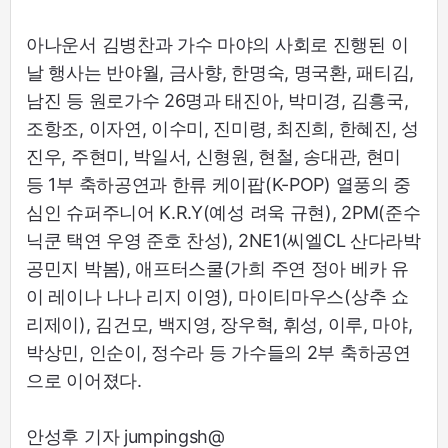
아나운서 김병찬과 가수 마야의 사회로 진행된 이
날 행사는 반야월, 금사향, 한명숙, 명국환, 패티김,
남진 등 원로가수 26명과 태진아, 박미경, 김흥국,
조항조, 이자연, 이수미, 진미령, 최진희, 한혜진, 성
진우, 주현미, 박일서, 신형원, 현철, 송대관, 현미
등 1부 축하공연과 한류 케이팝(K-POP) 열풍의 중
심인 슈퍼주니어 K.R.Y(예성 려욱 규현), 2PM(준수
닉쿤 택연 우영 준호 찬성), 2NE1(씨엘CL 산다라박
공민지 박봄), 애프터스쿨(가희 주연 정아 베카 유
이 레이나 나나 리지 이영), 마이티마우스(상추 쇼
리제이), 김건모, 백지영, 장우혁, 휘성, 이루, 마야,
박상민, 인순이, 정수라 등 가수들의 2부 축하공연
으로 이어졌다.
안성후 기자 jumpingsh@