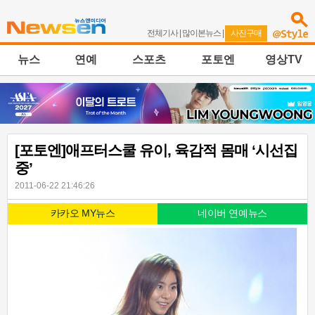
전체기사
|
많이본뉴스
|
사진구매
뉴스
연예
스포츠
포토엔
영상TV
[포토엔]애프터스쿨 유이, 육감적 몸매 ‘시선집
중’
2011-06-22 21:46:26
카카오 MY뉴스
네이버 연예뉴스