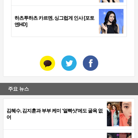
하츠투하츠 카르멘, 싱그럽게 인사 [포토
엔HD]
주요 뉴스
김혜수, 김지훈과 부부 케미 ‘얼빡샷’에도 굴욕 없
어