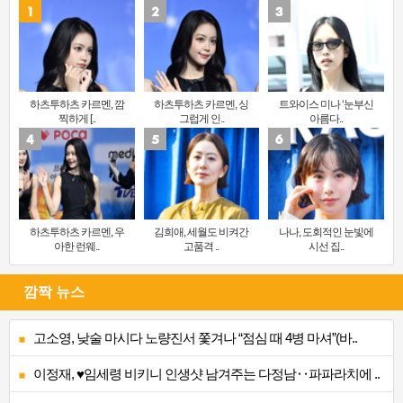
하츠투하츠 카르멘, 깜
하츠투하츠 카르멘, 싱
트와이스 미나 ‘눈부신
찍하게 [..
그럽게 인..
아름다..
하츠투하츠 카르멘, 우
김희애, 세월도 비켜간
나나, 도회적인 눈빛에
아한 런웨..
고품격 ..
시선 집..
깜짝 뉴스
고소영, 낮술 마시다 노량진서 쫓겨나 “점심 때 4병 마셔”(바..
이정재, ♥임세령 비키니 인생샷 남겨주는 다정남‥파파라치에 ..