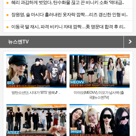
혜리 과감하게 벗었다, 탄수화물 끊고 끈 비니키 소화 ‘역대급..
장원영, 술 마시다 흘러내린 옷자락 깜짝…리즈 갱신한 인형 비..
이동국 딸 재시, 파격 비키니 자태 깜짝…美 명문대 합격 후 리..
뉴스엔TV
방탄소년단, 시대가 ‘BTS’ 원해🎵 ..
미야오(MEOVV), 미모가 넘사벽 (출
국)[뉴스엔TV]