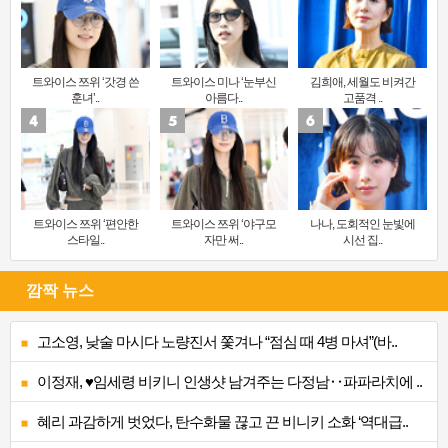
트와이스 쯔위 ‘갓경 쓴
트와이스 미나 ‘눈부신
김희애, 세월도 비켜간
훈녀’..
아름다..
고품격 ..
트와이스 쯔위 ‘편안한
트와이스 쯔위 ‘야구모
나나, 도회적인 눈빛에
스타일..
자만 써..
시선 집..
깜짝 뉴스
고소영, 낮술 마시다 노량진서 쫓겨나 “점심 때 4병 마셔”(바..
이정재, ♥임세령 비키니 인생샷 남겨주는 다정남‥파파라치에 ..
혜리 과감하게 벗었다, 탄수화물 끊고 끈 비니키 소화 ‘역대급..