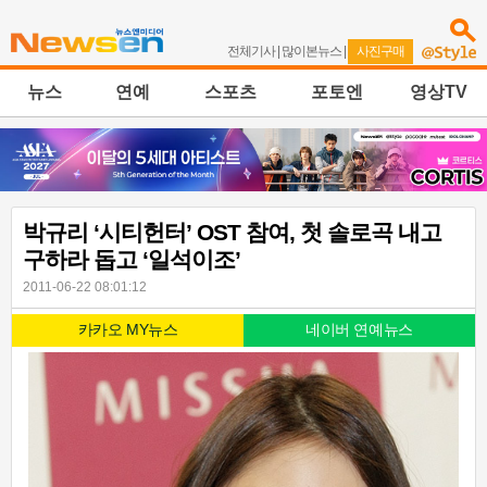
전체기사
|
많이본뉴스
|
사진구매
뉴스
연예
스포츠
포토엔
영상TV
박규리 ‘시티헌터’ OST 참여, 첫 솔로곡 내고
구하라 돕고 ‘일석이조’
2011-06-22 08:01:12
카카오 MY뉴스
네이버 연예뉴스