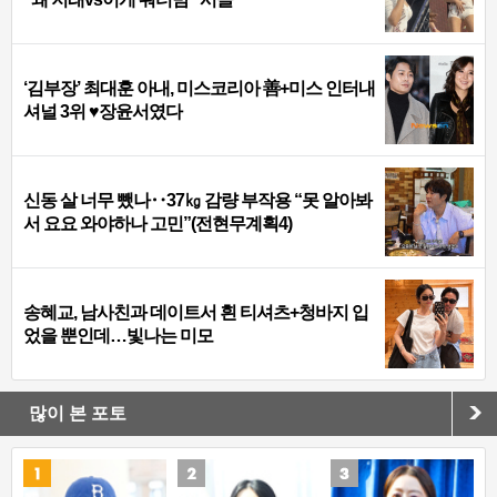
‘김부장’ 최대훈 아내, 미스코리아 善+미스 인터내
셔널 3위 ♥장윤서였다
신동 살 너무 뺐나‥37㎏ 감량 부작용 “못 알아봐
서 요요 와야하나 고민”(전현무계획4)
송혜교, 남사친과 데이트서 흰 티셔츠+청바지 입
었을 뿐인데…빛나는 미모
많이 본 포토