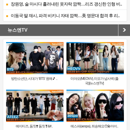
장원영, 술 마시다 흘러내린 옷자락 깜짝…리즈 갱신한 인형 비..
이동국 딸 재시, 파격 비키니 자태 깜짝…美 명문대 합격 후 리..
뉴스엔TV
방탄소년단, 시대가 ‘BTS’ 원해🎵 ..
미야오(MEOVV), 미모가 넘사벽 (출
국)[뉴스엔TV]
에이티즈, 둠칫❣️ 둠칫❣&#..
에스파(aespa), 죄송해요🥺🎤마이..