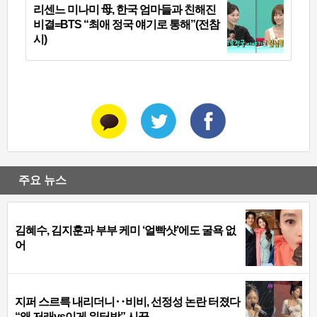
리센느 미나미 母, 한국 엄마들과 친해진
비결=BTS “최애 정국 얘기로 통해”(전참
시)
주요 뉴스
김혜수, 김지훈과 부부 케미 ‘얼빡샷’에도 굴욕 없
어
지퍼 스르륵 내리더니‥비비, 선정성 논란 터졌다
“왜 저래vs이게 워터밤” 시끌