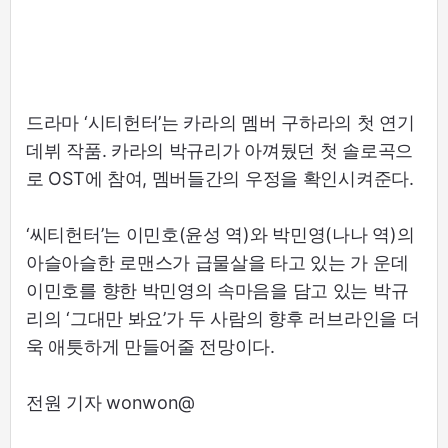
드라마 ‘시티헌터’는 카라의 멤버 구하라의 첫 연기
데뷔 작품. 카라의 박규리가 아껴뒀던 첫 솔로곡으
로 OST에 참여, 멤버들간의 우정을 확인시켜준다.
‘씨티헌터’는 이민호(윤성 역)와 박민영(나나 역)의
아슬아슬한 로맨스가 급물살을 타고 있는 가 운데
이민호를 향한 박민영의 속마음을 담고 있는 박규
리의 ‘그대만 봐요’가 두 사람의 향후 러브라인을 더
욱 애틋하게 만들어줄 전망이다.
전원 기자 wonwon@