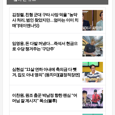
김정렬, 친형 군대 구타 사망 억울 “농약
사 처리, 범인 찾았지만…엄마는 이미 치
매”(데이앤나잇)
임영웅, 돈 다발 꺼냈다…즉석서 현금으
로 수당 챙겨주는 ‘구단주’
심현섭 “11살 연하 아내에 축의금 다 뺏
겨, 집도 아내 명의” (동치미)[결정적장면]
이찬원, 원조 춤꾼 박남정 향한 팬심 “어
머님 잘 계시지” 폭소(불후)