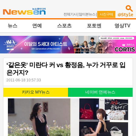
전체기사
|
많이본뉴스
|
사진구매
뉴스
연예
스포츠
포토엔
영상TV
‘같은옷’ 미란다 커 vs 황정음, 누가 거꾸로 입
은거지?
2011-06-18 10:57:33
카카오 MY뉴스
네이버 연예뉴스