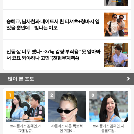
송혜교, 남사친과 데이트서 흰 티셔츠+청바지 입
었을 뿐인데…빛나는 미모
신동 살 너무 뺐나‥37㎏ 감량 부작용 “못 알아봐
서 요요 와야하나 고민”(전현무계획4)
많이 본 포토
트리플에스 김채연, 개
샤를리즈 테론, 독보적
트리플에스 김채연, 서
그맨 김규..
인 귀걸이..
울월드컵..