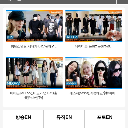
방탄소년단, 시대가 ‘BTS’ 원해🎵 ..
에이티즈, 둠칫❣️ 둠칫❣&#..
미야오(MEOVV), 미모가 넘사벽 (출
에스파(aespa), 죄송해요🥺🎤마이..
국)[뉴스엔TV]
방송EN
뮤직EN
포토EN