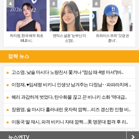
하지원, 한국 배우 최초
엔믹스 설윤 ‘눈부신 미
트와이스 쯔위 ‘갓경 쓴
MLB 시..
소’[포..
훈녀’..
깜짝 뉴스
고소영, 낮술 마시다 노량진서 쫓겨나 “점심 때 4병 마셔”(바..
이정재, ♥임세령 비키니 인생샷 남겨주는 다정남‥파파라치에 ..
혜리 과감하게 벗었다, 탄수화물 끊고 끈 비니키 소화 ‘역대급..
장원영, 술 마시다 흘러내린 옷자락 깜짝…리즈 갱신한 인형 비..
이동국 딸 재시, 파격 비키니 자태 깜짝…美 명문대 합격 후 리..
뉴스엔TV