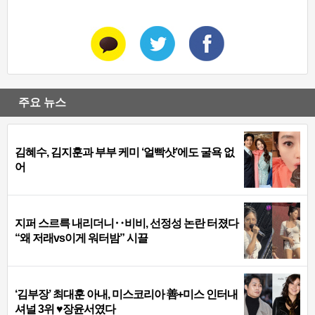
주요 뉴스
김혜수, 김지훈과 부부 케미 ‘얼빡샷’에도 굴욕 없
어
지퍼 스르륵 내리더니‥비비, 선정성 논란 터졌다
“왜 저래vs이게 워터밤” 시끌
‘김부장’ 최대훈 아내, 미스코리아 善+미스 인터내
셔널 3위 ♥장윤서였다