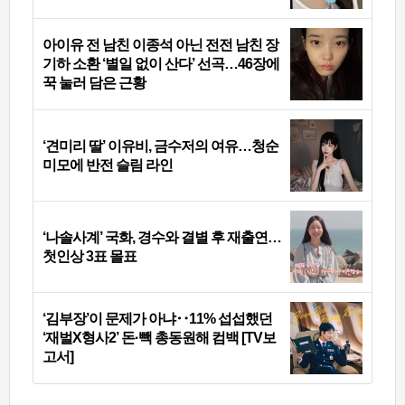
아이유 전 남친 이종석 아닌 전전 남친 장
기하 소환 ‘별일 없이 산다’ 선곡…46장에
꾹 눌러 담은 근황
‘견미리 딸’ 이유비, 금수저의 여유…청순
미모에 반전 슬림 라인
‘나솔사계’ 국화, 경수와 결별 후 재출연…
첫인상 3표 몰표
‘김부장’이 문제가 아냐‥11% 섭섭했던
‘재벌X형사2’ 돈·빽 총동원해 컴백 [TV보
고서]