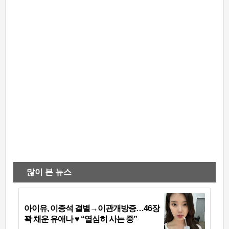
많이 본 뉴스
아이유, 이종석 결별→이관개방증…46장
꽉 채운 유애나 ♥ “열심히 사는 중”