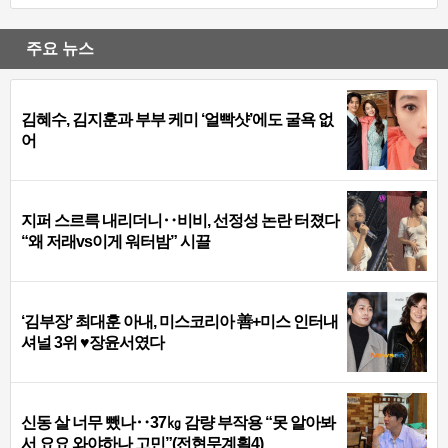
주요 뉴스
김혜수, 김지훈과 부부 케미 ‘얼빡샷’에도 굴욕 없
어
지퍼 스르륵 내리더니‥비비, 선정성 논란 터졌다
“왜 저래vs이게 워터밤” 시끌
‘김부장’ 최대훈 아내, 미스코리아 善+미스 인터내
셔널 3위 ♥장윤서였다
신동 살 너무 뺐나‥37㎏ 감량 부작용 “못 알아봐
서 요요 와야하나 고민”(전현무계획4)