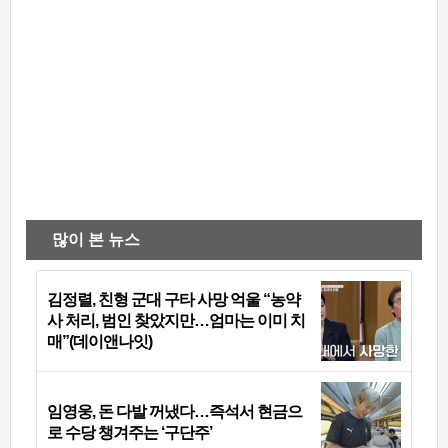
많이 본 뉴스
김정렬, 친형 군대 구타 사망 억울 “농약
사 처리, 범인 찾았지만…엄마는 이미 치
매”(데이앤나잇)
임영웅, 돈 다발 꺼냈다…즉석서 현금으
로 수당 챙겨주는 ‘구단주’