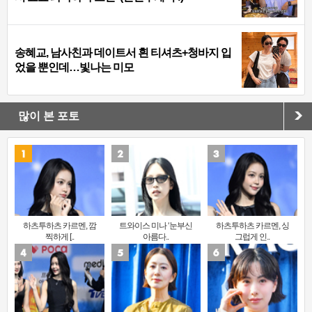
송혜교, 남사친과 데이트서 흰 티셔츠+청바지 입
었을 뿐인데…빛나는 미모
많이 본 포토
하츠투하츠 카르멘, 깜
트와이스 미나 ‘눈부신
하츠투하츠 카르멘, 싱
찍하게 [..
아름다..
그럽게 인..