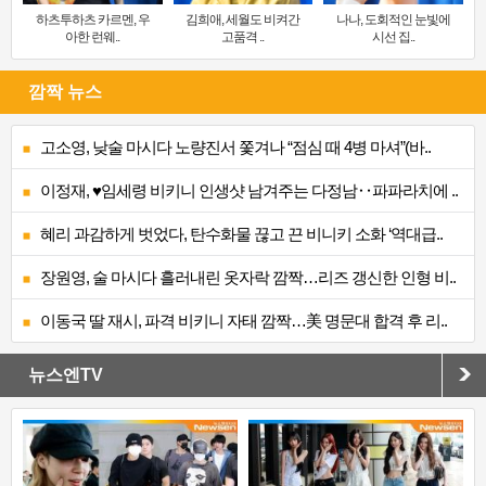
하츠투하츠 카르멘, 우
김희애, 세월도 비켜간
나나, 도회적인 눈빛에
아한 런웨..
고품격 ..
시선 집..
깜짝 뉴스
고소영, 낮술 마시다 노량진서 쫓겨나 “점심 때 4병 마셔”(바..
이정재, ♥임세령 비키니 인생샷 남겨주는 다정남‥파파라치에 ..
혜리 과감하게 벗었다, 탄수화물 끊고 끈 비니키 소화 ‘역대급..
장원영, 술 마시다 흘러내린 옷자락 깜짝…리즈 갱신한 인형 비..
이동국 딸 재시, 파격 비키니 자태 깜짝…美 명문대 합격 후 리..
뉴스엔TV