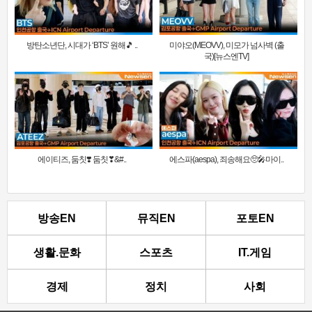
방탄소년단, 시대가 ‘BTS’ 원해🎵 ..
미야오(MEOVV), 미모가 넘사벽 (출
국)[뉴스엔TV]
에이티즈, 둠칫❣️ 둠칫❣&#..
에스파(aespa), 죄송해요🥺🎤마이..
방송EN
뮤직EN
포토EN
생활.문화
스포츠
IT.게임
경제
정치
사회