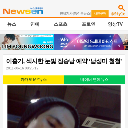
전체기사
|
많이본뉴스
|
사진구매
뉴스
연예
스포츠
포토엔
영상TV
이홍기, 섹시한 눈빛 짐승남 예약 ‘남성미 철철’
2011-06-16 08:25:12
카카오 MY뉴스
네이버 연예뉴스