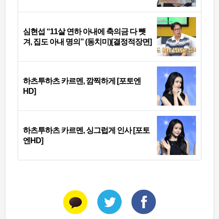
심현섭 “11살 연하 아내에 축의금 다 뺏
겨, 집도 아내 명의” (동치미)[결정적장면]
하츠투하츠 카르멘, 깜찍하게 [포토엔
HD]
하츠투하츠 카르멘, 싱그럽게 인사 [포토
엔HD]