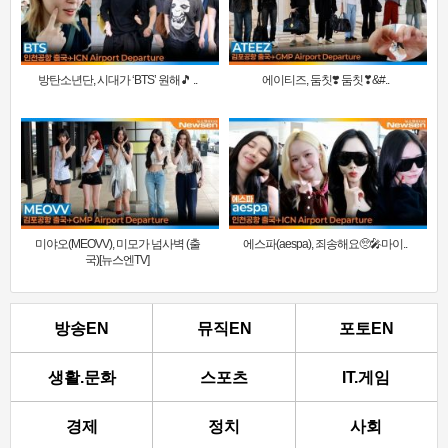
방탄소년단, 시대가 ‘BTS’ 원해🎵 ..
에이티즈, 둠칫❣️ 둠칫❣&#..
미야오(MEOVV), 미모가 넘사벽 (출
에스파(aespa), 죄송해요🥺🎤마이..
국)[뉴스엔TV]
방송EN
뮤직EN
포토EN
생활.문화
스포츠
IT.게임
경제
정치
사회