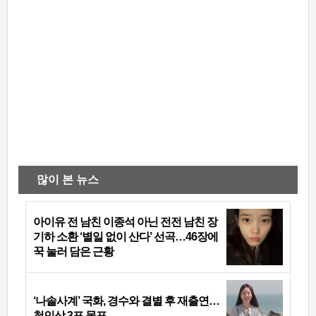
많이 본 뉴스
아이유 전 남친 이종석 아닌 전전 남친 장
기하 소환 ‘별일 없이 산다’ 선곡…46장에
꾹 눌러 담은 근황
‘나솔사계’ 국화, 경수와 결별 후 재출연…
첫인상 3표 몰표