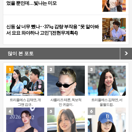
었을 뿐인데…빛나는 미모
신동 살 너무 뺐나‥37㎏ 감량 부작용 “못 알아봐
서 요요 와야하나 고민”(전현무계획4)
많이 본 포토
트리플에스 김채연, 개
샤를리즈 테론, 독보적
트리플에스 김채연, 서
그맨 김규..
인 귀걸이..
울월드컵..