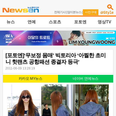
전체기사
|
많이본뉴스
|
사진구매
뉴스
연예
스포츠
포토엔
영상TV
[포토엔]‘무보정 몸매’ 빅토리아 ‘아찔한 초미
니 핫팬츠 공항패션 종결자 등극’
2011-06-09 13:28:19
카카오 MY뉴스
네이버 연예뉴스