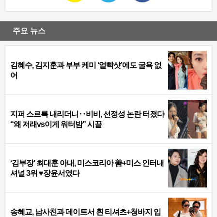
주요 뉴스
김혜수, 김지훈과 부부 케미 ‘얼빡샷’에도 굴욕 없
어
지퍼 스르륵 내리더니‥비비, 선정성 논란 터졌다
“왜 저래vs이게 워터밤” 시끌
‘김부장’ 최대훈 아내, 미스코리아 善+미스 인터내
셔널 3위 ♥장윤서였다
송혜교, 남사친과 데이트서 흰 티셔츠+청바지 입