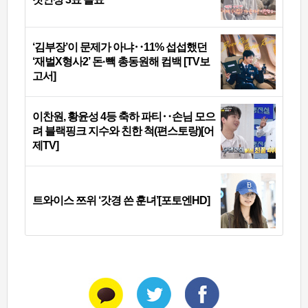
‘김부장’이 문제가 아냐‥11% 섭섭했던
‘재벌X형사2’ 돈·빽 총동원해 컴백 [TV보
고서]
이찬원, 황윤성 4등 축하 파티‥손님 모으
려 블랙핑크 지수와 친한 척(편스토랑)[어
제TV]
트와이스 쯔위 ‘갓경 쓴 훈녀’[포토엔HD]