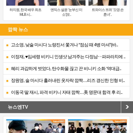
하지원, 한국 배우 최초
엔믹스 설윤 ‘눈부신 미
트와이스 쯔위 ‘갓경 쓴
MLB 시..
소’[포..
훈녀’..
깜짝 뉴스
고소영, 낮술 마시다 노량진서 쫓겨나 “점심 때 4병 마셔”(바..
이정재, ♥임세령 비키니 인생샷 남겨주는 다정남‥파파라치에 ..
혜리 과감하게 벗었다, 탄수화물 끊고 끈 비니키 소화 ‘역대급..
장원영, 술 마시다 흘러내린 옷자락 깜짝…리즈 갱신한 인형 비..
이동국 딸 재시, 파격 비키니 자태 깜짝…美 명문대 합격 후 리..
뉴스엔TV