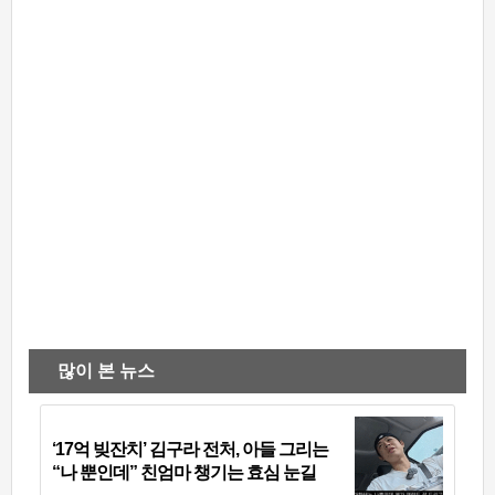
많이 본 뉴스
‘17억 빚잔치’ 김구라 전처, 아들 그리는
“나 뿐인데” 친엄마 챙기는 효심 눈길