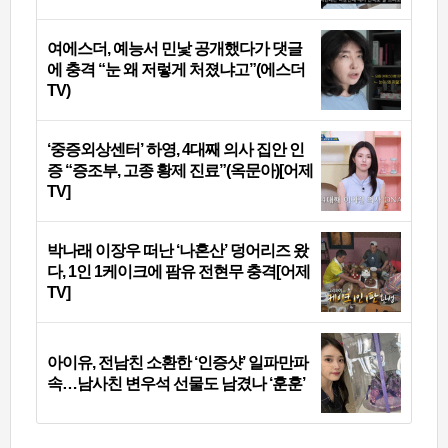
여에스더, 예능서 민낯 공개했다가 댓글
에 충격 “눈 왜 저렇게 처졌냐고”(에스더
TV)
‘중증외상센터’ 하영, 4대째 의사 집안 인
증 “증조부, 고종 황제 진료”(옥문아)[어제
TV]
박나래 이장우 떠난 ‘나혼산’ 덩어리즈 왔
다, 1인 1케이크에 팜유 전현무 충격[어제
TV]
아이유, 전남친 소환한 ‘인증샷’ 일파만파
속…남사친 변우석 선물도 남겼나 ‘훈훈’