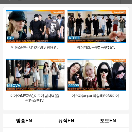
방탄소년단, 시대가 ‘BTS’ 원해🎵 ..
에이티즈, 둠칫❣️ 둠칫❣&#..
미야오(MEOVV), 미모가 넘사벽 (출
에스파(aespa), 죄송해요🥺🎤마이..
국)[뉴스엔TV]
방송EN
뮤직EN
포토EN