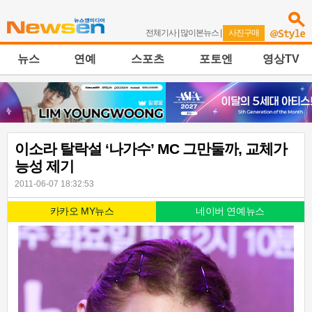
전체기사
|
많이본뉴스
|
사진구매
뉴스
연예
스포츠
포토엔
영상TV
이소라 탈락설 ‘나가수’ MC 그만둘까, 교체가
능성 제기
2011-06-07 18:32:53
카카오 MY뉴스
네이버 연예뉴스