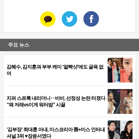
주요 뉴스
김혜수, 김지훈과 부부 케미 ‘얼빡샷’에도 굴욕 없
어
지퍼 스르륵 내리더니‥비비, 선정성 논란 터졌다
“왜 저래vs이게 워터밤” 시끌
‘김부장’ 최대훈 아내, 미스코리아 善+미스 인터내
셔널 3위 ♥장윤서였다