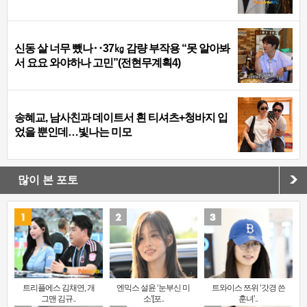
신동 살 너무 뺐나‥37㎏ 감량 부작용 “못 알아봐
서 요요 와야하나 고민”(전현무계획4)
송혜교, 남사친과 데이트서 흰 티셔츠+청바지 입
었을 뿐인데…빛나는 미모
많이 본 포토
트리플에스 김채연, 개
엔믹스 설윤 ‘눈부신 미
트와이스 쯔위 ‘갓경 쓴
그맨 김규..
소’[포..
훈녀’..