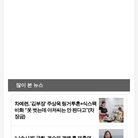
많이 본 뉴스
차예련, ‘김부장’ 주상욱 링거투혼+식스팩
비화 “옷 벗는데 아저씨는 안 된다고”(차
장금)