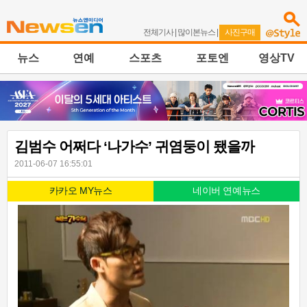
전체기사
|
많이본뉴스
|
사진구매
뉴스
연예
스포츠
포토엔
영상TV
김범수 어쩌다 ‘나가수’ 귀염둥이 됐을까
2011-06-07 16:55:01
카카오 MY뉴스
네이버 연예뉴스