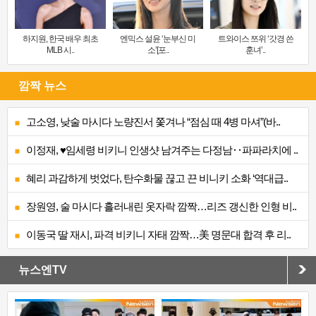
하지원, 한국 배우 최초
엔믹스 설윤 ‘눈부신 미
트와이스 쯔위 ‘갓경 쓴
MLB 시..
소’[포..
훈녀’..
깜짝 뉴스
고소영, 낮술 마시다 노량진서 쫓겨나 “점심 때 4병 마셔”(바..
이정재, ♥임세령 비키니 인생샷 남겨주는 다정남‥파파라치에 ..
혜리 과감하게 벗었다, 탄수화물 끊고 끈 비니키 소화 ‘역대급..
장원영, 술 마시다 흘러내린 옷자락 깜짝…리즈 갱신한 인형 비..
이동국 딸 재시, 파격 비키니 자태 깜짝…美 명문대 합격 후 리..
뉴스엔TV