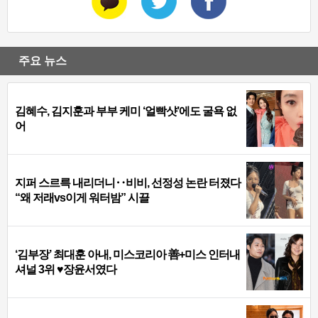
주요 뉴스
김혜수, 김지훈과 부부 케미 ‘얼빡샷’에도 굴욕 없
어
지퍼 스르륵 내리더니‥비비, 선정성 논란 터졌다
“왜 저래vs이게 워터밤” 시끌
‘김부장’ 최대훈 아내, 미스코리아 善+미스 인터내
셔널 3위 ♥장윤서였다