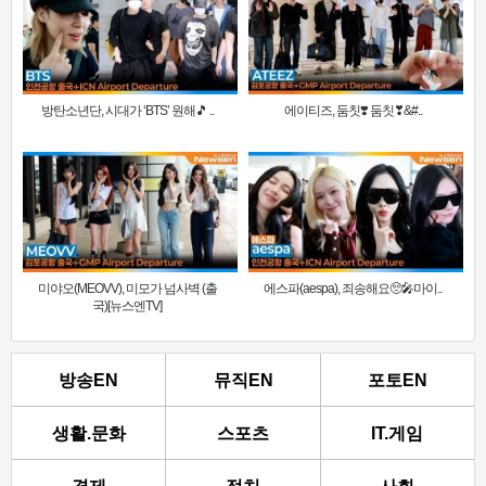
방탄소년단, 시대가 ‘BTS’ 원해🎵 ..
에이티즈, 둠칫❣️ 둠칫❣&#..
미야오(MEOVV), 미모가 넘사벽 (출
에스파(aespa), 죄송해요🥺🎤마이..
국)[뉴스엔TV]
방송EN
뮤직EN
포토EN
생활.문화
스포츠
IT.게임