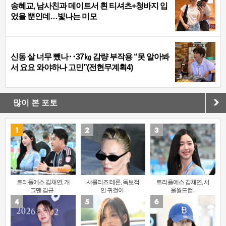
송혜교, 남사친과 데이트서 흰 티셔츠+청바지 입
었을 뿐인데…빛나는 미모
신동 살 너무 뺐나‥37㎏ 감량 부작용 “못 알아봐
서 요요 와야하나 고민”(전현무계획4)
많이 본 포토
트리플에스 김채연, 개
샤를리즈 테론, 독보적
트리플에스 김채연, 서
그맨 김규..
인 귀걸이..
울월드컵..