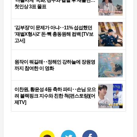
‘나솔사계’ 국화, 경수와 결별 후 재출연…
첫인상 3표 몰표
‘김부장’이 문제가 아냐‥11% 섭섭했던
‘재벌X형사2’ 돈·빽 총동원해 컴백 [TV보
고서]
원작이 뭐길래‥정해인 강하늘에 장원영
까지 참여한 이 영화
이찬원, 황윤성 4등 축하 파티‥손님 모으
려 블랙핑크 지수와 친한 척(편스토랑)[어
제TV]