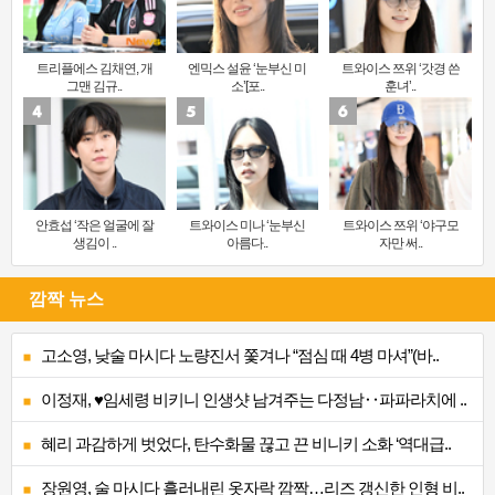
트리플에스 김채연, 개
엔믹스 설윤 ‘눈부신 미
트와이스 쯔위 ‘갓경 쓴
그맨 김규..
소’[포..
훈녀’..
안효섭 ‘작은 얼굴에 잘
트와이스 미나 ‘눈부신
트와이스 쯔위 ‘야구모
생김이 ..
아름다..
자만 써..
깜짝 뉴스
고소영, 낮술 마시다 노량진서 쫓겨나 “점심 때 4병 마셔”(바..
이정재, ♥임세령 비키니 인생샷 남겨주는 다정남‥파파라치에 ..
혜리 과감하게 벗었다, 탄수화물 끊고 끈 비니키 소화 ‘역대급..
장원영, 술 마시다 흘러내린 옷자락 깜짝…리즈 갱신한 인형 비..