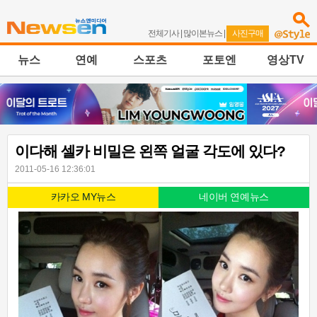
전체기사
|
많이본뉴스
|
사진구매
뉴스
연예
스포츠
포토엔
영상TV
이다해 셀카 비밀은 왼쪽 얼굴 각도에 있다?
2011-05-16 12:36:01
카카오 MY뉴스
네이버 연예뉴스