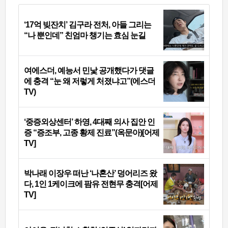
‘17억 빚잔치’ 김구라 전처, 아들 그리는
“나 뿐인데” 친엄마 챙기는 효심 눈길
여에스더, 예능서 민낯 공개했다가 댓글
에 충격 “눈 왜 저렇게 처졌냐고”(에스더
TV)
‘중증외상센터’ 하영, 4대째 의사 집안 인
증 “증조부, 고종 황제 진료”(옥문아)[어제
TV]
박나래 이장우 떠난 ‘나혼산’ 덩어리즈 왔
다, 1인 1케이크에 팜유 전현무 충격[어제
TV]