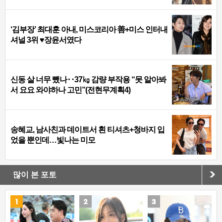
‘김부장’ 최대훈 아내, 미스코리아 善+미스 인터내
셔널 3위 ♥장윤서였다
신동 살 너무 뺐나‥37㎏ 감량 부작용 “못 알아봐
서 요요 와야하나 고민”(전현무계획4)
송혜교, 남사친과 데이트서 흰 티셔츠+청바지 입
었을 뿐인데…빛나는 미모
많이 본 포토