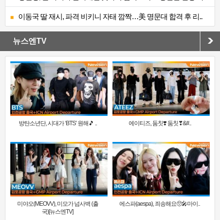
이동국 딸 재시, 파격 비키니 자태 깜짝…美 명문대 합격 후 리..
뉴스엔TV
방탄소년단, 시대가 ‘BTS’ 원해🎵 ..
에이티즈, 둠칫❣️ 둠칫❣&#..
미야오(MEOVV), 미모가 넘사벽 (출
에스파(aespa), 죄송해요🥺🎤마이..
국)[뉴스엔TV]