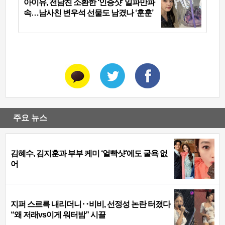
아이유, 전남친 소환한 ‘인증샷’ 일파만파
속…남사친 변우석 선물도 남겼나 ‘훈훈’
주요 뉴스
김혜수, 김지훈과 부부 케미 ‘얼빡샷’에도 굴욕 없
어
지퍼 스르륵 내리더니‥비비, 선정성 논란 터졌다
“왜 저래vs이게 워터밤” 시끌