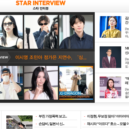
김
간 
[
우 
아, .
M
산서
[
자
도 
“매
래 
[
송
들이
-
부친 가정폭력 보고...
-
이정현, 무보정 맞아? 어마어마한
-
손담비, 일본서 신...
-
채시라 “아프다” 호소→모델 이소