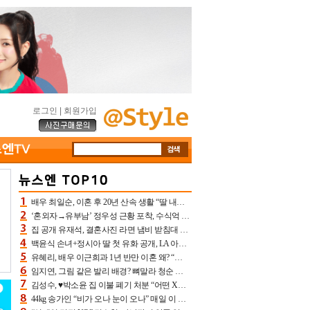
로그인
|
회원가입
배우 최일순, 이혼 후 20년 산속 생활 “딸 내가 버렸다고 원망‥맘 아파”(특종)[어제TV]
‘혼외자→유부남’ 정우성 근황 포착, 수식억 해킹 피해 후배 만났다 “존경하는”
집 공개 유재석, 결혼사진 라면 냄비 받침대 되고 분노‥가족사진도 피해(놀뭐)[어제TV]
백윤식 손녀+정시아 딸 첫 유화 공개, LA 아트쇼→서울국제조각페스타 작가다운 수준급 실력
유혜리, 배우 이근희과 1년 반만 이혼 왜? “식칼 꽂고 의자 던져” 충격 폭로(특종)[어제TV]
임지연, 그림 같은 발리 배경? 뼈말라 청순 비키니 핏에 상대 안 되네
김성수, ♥박소윤 집 이불 폐기 처분 “어떤 X이랑 썼을지 몰라” 질투(신랑수업2)[어제TV]
44kg 송가인 “비가 오나 눈이 오나” 매일 이 운동, 허벅지 근육량 상승+체지방 감소