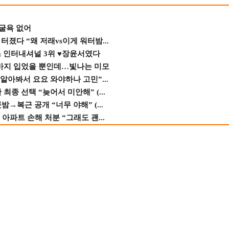
 굴욕 없어
졌다 “왜 저래vs이게 워터밤...
스 인터내셔널 3위 ♥장윤서였다
바지 입었을 뿐인데…빛나는 미모
 알아봐서 요요 와야하나 고민”...
종 선택 “늦어서 미안해” (...
→복근 공개 “너무 야해” (...
 아파트 손해 처분 “그래도 괜...