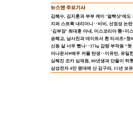
김혜수, 김지훈과 부부 케미 ‘얼빡샷’에도
지퍼 스르륵 내리더니‥비비, 선정성 논란 터
‘김부장’ 최대훈 아내, 미스코리아 善+미
송혜교, 남사친과 데이트서 흰 티셔츠+청
신동 살 너무 뺐나‥37㎏ 감량 부작용 “못
아나운서♥배우 커플 탄생‥이유빈, 유일한 최
심혜진 조카 심재원, 00년생과 단둘이 하룻밤
삼성전자 4만 원대에 산 김구라, 15년 보유