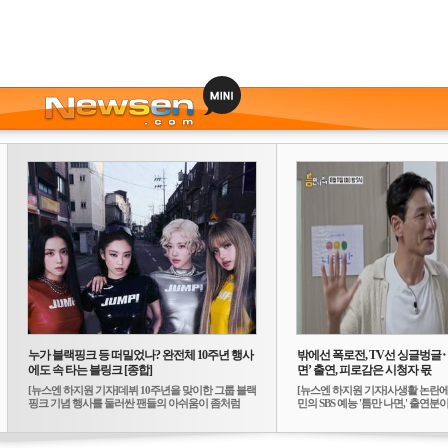
누가 블랙핑크 등 떠밀었나? 완전체 10주년 행사
밖에선 폭로전, TV선 싱글벙글
에도 속 타는 블링크 [종합]
면’ 출연, 피로감은 시청자 몫
[뉴스엔 하지원 기자]데뷔 10주년을 맞이한 그룹 블랙
[뉴스엔 하지원 기자]사생활 논란에
핑크 기념 행사를 둘러싼 팬들의 아쉬움이 좀처럼
민의 SBS 예능 '틈만 나면,' 출연분이 
가...