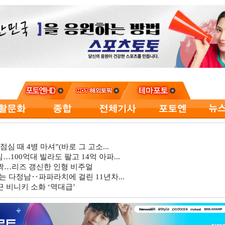
심 때 4병 마셔”(바로 그 고소...
…100억대 빌라도 팔고 14억 아파...
깜짝…리즈 갱신한 인형 비주얼
는 다정남‥파파라치에 걸린 11년차...
 비니키 소화 ‘역대급’