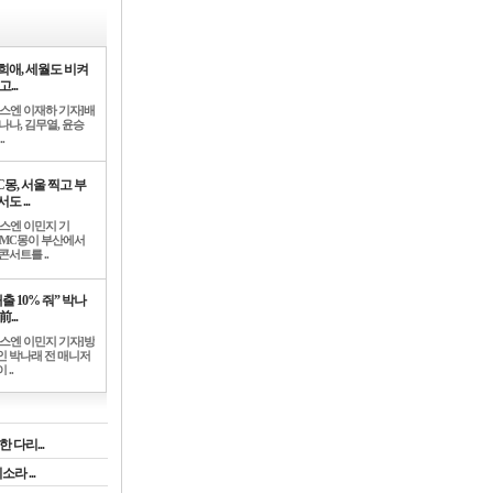
희애, 세월도 비켜
고...
뉴스엔 이재하 기자]배
나나, 김무열, 윤승
.
C몽, 서울 찍고 부
도 ...
뉴스엔 이민지 기
]MC몽이 부산에서
콘서트를 ..
출 10% 줘” 박나
前...
뉴스엔 이민지 기자]방
인 박나래 전 매니저
 ..
 다리...
라 ...