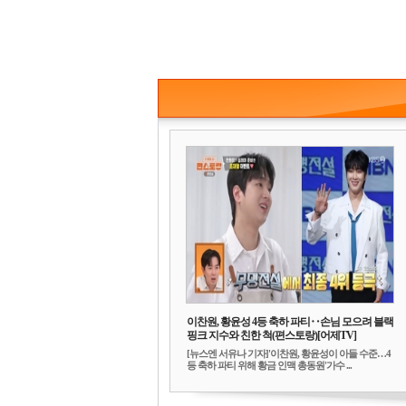
이찬원, 황윤성 4등 축하 파티‥손님 모으려 블랙
핑크 지수와 친한 척(편스토랑)[어제TV]
[뉴스엔 서유나 기자]'이찬원, 황윤성이 아들 수준…4
등 축하 파티 위해 황금 인맥 총동원'가수 ...