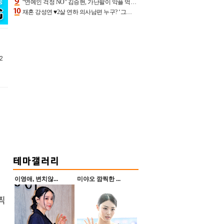
“연예인 걱정 NO” 김승현, 가난팔이 악플 억울할만‥아내+딸과 日 여행
재혼 강성연 ♥2살 연하 의사남편 누구? ‘그알’ 자문의에 훈남 비주얼 초엘리트 스펙 [종합]
2
이영애, 변치않...
미야오 깜찍한 ...
찍