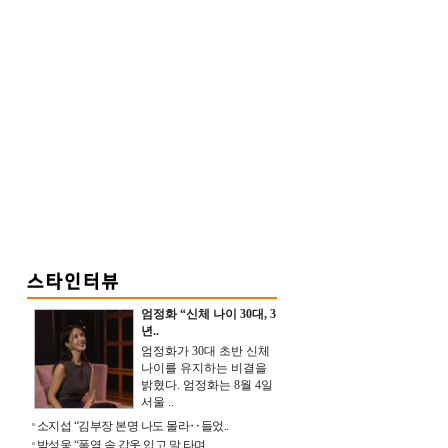
엄정화 “신체 나이 30대, 3
년..
엄정화가 30대 초반 신체
나이를 유지하는 비결을
밝혔다. 엄정화는 8월 4일
서울 ..
소지섭 “김부장 본명 나도 몰라‥들었..
박성웅 “폭염 속 갑옷 입고 말 타며 ..