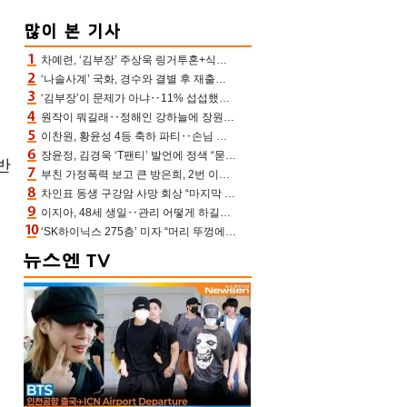
차예련, ‘김부장’ 주상욱 링거투혼+식스팩 비화 “옷 벗는데 아저씨는 안 된다고”(차장금)
‘나솔사계’ 국화, 경수와 결별 후 재출연…첫인상 3표 몰표
‘김부장’이 문제가 아냐‥11% 섭섭했던 ‘재벌X형사2’ 돈·빽 총동원해 컴백 [TV보고서]
원작이 뭐길래‥정해인 강하늘에 장원영까지 참여한 이 영화
이찬원, 황윤성 4등 축하 파티‥손님 모으려 블랙핑크 지수와 친한 척(편스토랑)[어제TV]
장윤정, 김경욱 ‘T팬티’ 발언에 정색 “묻지 않았는데, 그것도 성희롱”(장공장)
반
부친 가정폭력 보고 큰 방은희, 2번 이혼 후 잠수→母 고독사에 자책(특종세상)[어제TV]
차인표 동생 구강암 사망 회상 “마지막 순간 동생 손 잡아준 신애라, 두고두고 고마워” (신애라이프)
이지아, 48세 생일‥관리 어떻게 하길래 놀라운 동안 미모
‘SK하이닉스 275층’ 미자 “머리 뚜껑에서 사, 주식만 안 해도 돈 버는 것”