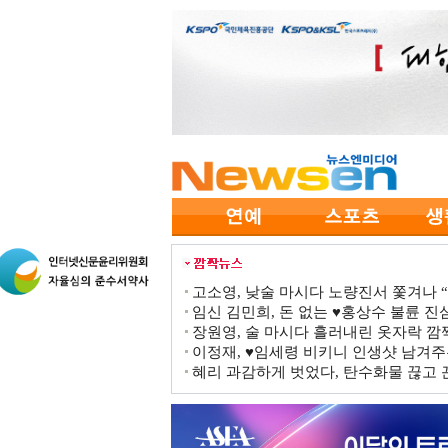
고소영, 낮술 마시다 노량진서 쫓겨나 “점
임신 김민희, 돈 없는 ♥홍상수 불륜 진심
장원영, 술 마시다 흘러내린 옷자락 
이정재, ♥임세령 비키니 인생샷 남겨주
혜리 과감하게 벗었다, 탄수화물 끊고 끈