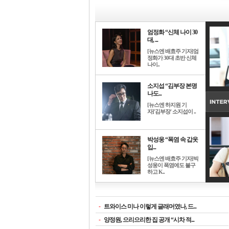
엄정화 “신체 나이 30
대, ...
[뉴스엔 배효주 기자]엄
정화가 30대 초반 신체
나이..
소지섭 “김부장 본명
나도...
[뉴스엔 하지원 기
자]'김부장' 소지섭이 ..
박성웅 “폭염 속 갑옷
입...
[뉴스엔 배효주 기자]박
성웅이 폭염에도 불구
하고 K..
-
트와이스 미나 이렇게 글래머였나, 드...
-
양정원, 으리으리한 집 공개 “시차 적...