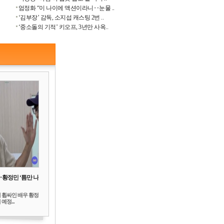
엄정화 “이 나이에 액션이라니‥눈물 ..
‘김부장’ 감독, 소지섭 캐스팅 2번 ..
‘중소돌의 기적’ 키오프, 3년만 사옥..
‥황정민 ‘틈만 나
 휩싸인 배우 황정
예정...