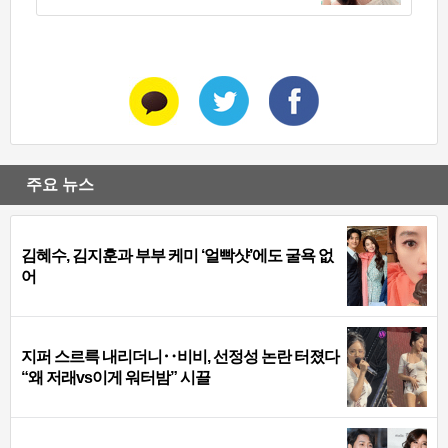
주요 뉴스
김혜수, 김지훈과 부부 케미 ‘얼빡샷’에도 굴욕 없
어
지퍼 스르륵 내리더니‥비비, 선정성 논란 터졌다
“왜 저래vs이게 워터밤” 시끌