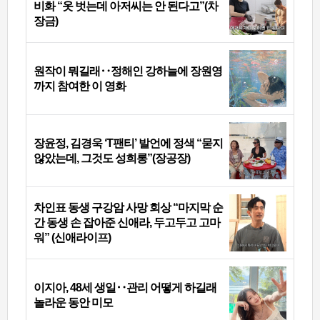
비화 “옷 벗는데 아저씨는 안 된다고”(차
장금)
원작이 뭐길래‥정해인 강하늘에 장원영
까지 참여한 이 영화
장윤정, 김경욱 ‘T팬티’ 발언에 정색 “묻지
않았는데, 그것도 성희롱”(장공장)
차인표 동생 구강암 사망 회상 “마지막 순
간 동생 손 잡아준 신애라, 두고두고 고마
워” (신애라이프)
이지아, 48세 생일‥관리 어떻게 하길래
놀라운 동안 미모