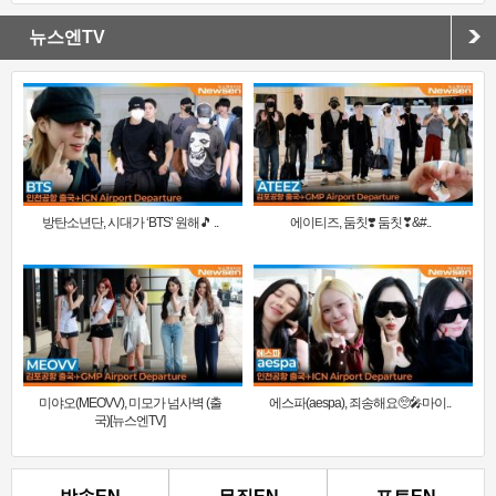
뉴스엔TV
방탄소년단, 시대가 ‘BTS’ 원해🎵 ..
에이티즈, 둠칫❣️ 둠칫❣&#..
미야오(MEOVV), 미모가 넘사벽 (출
에스파(aespa), 죄송해요🥺🎤마이..
국)[뉴스엔TV]