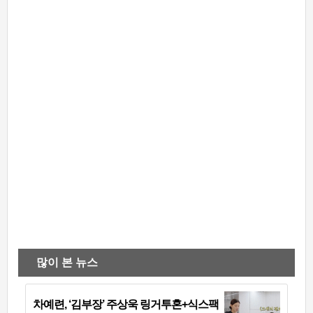
많이 본 뉴스
차예련, ‘김부장’ 주상욱 링거투혼+식스팩