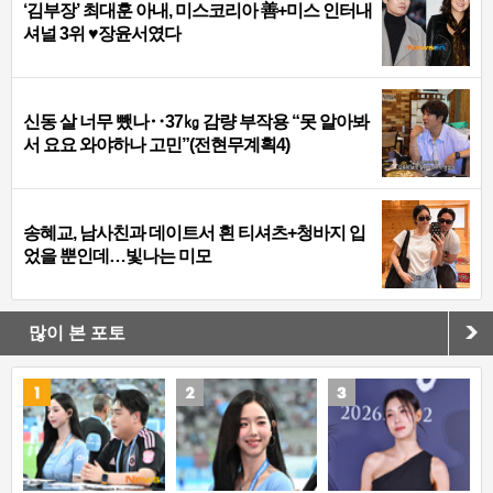
‘김부장’ 최대훈 아내, 미스코리아 善+미스 인터내
셔널 3위 ♥장윤서였다
신동 살 너무 뺐나‥37㎏ 감량 부작용 “못 알아봐
서 요요 와야하나 고민”(전현무계획4)
송혜교, 남사친과 데이트서 흰 티셔츠+청바지 입
었을 뿐인데…빛나는 미모
많이 본 포토