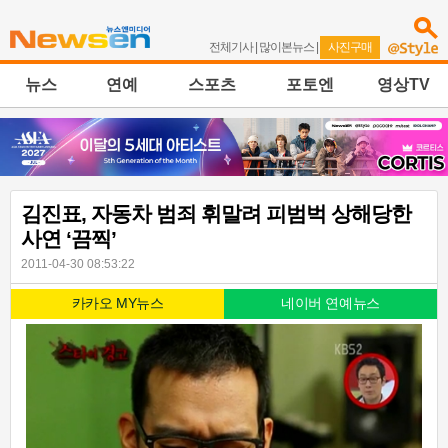
전체기사
|
많이본뉴스
|
사진구매
뉴스
연예
스포츠
포토엔
영상TV
김진표, 자동차 범죄 휘말려 피범벅 상해당한
사연 ‘끔찍’
2011-04-30 08:53:22
카카오 MY뉴스
네이버 연예뉴스