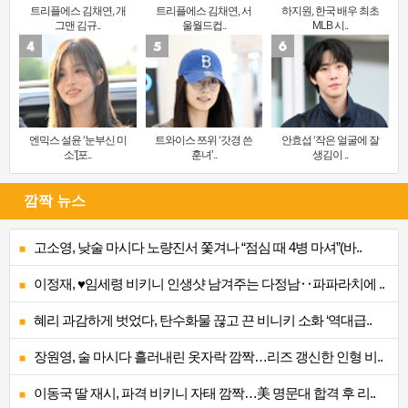
트리플에스 김채연, 개
트리플에스 김채연, 서
하지원, 한국 배우 최초
그맨 김규..
울월드컵..
MLB 시..
엔믹스 설윤 ‘눈부신 미
트와이스 쯔위 ‘갓경 쓴
안효섭 ‘작은 얼굴에 잘
소’[포..
훈녀’..
생김이 ..
깜짝 뉴스
고소영, 낮술 마시다 노량진서 쫓겨나 “점심 때 4병 마셔”(바..
이정재, ♥임세령 비키니 인생샷 남겨주는 다정남‥파파라치에 ..
혜리 과감하게 벗었다, 탄수화물 끊고 끈 비니키 소화 ‘역대급..
장원영, 술 마시다 흘러내린 옷자락 깜짝…리즈 갱신한 인형 비..
이동국 딸 재시, 파격 비키니 자태 깜짝…美 명문대 합격 후 리..