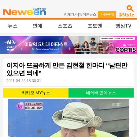
전체기사
|
많이본뉴스
|
사진구매
뉴스
연예
스포츠
포토엔
영상TV
이지아 뜨끔하게 만든 김현철 한마디 “남편만
있으면 되네”
2011-04-25 18:30:31
카카오 MY뉴스
네이버 연예뉴스