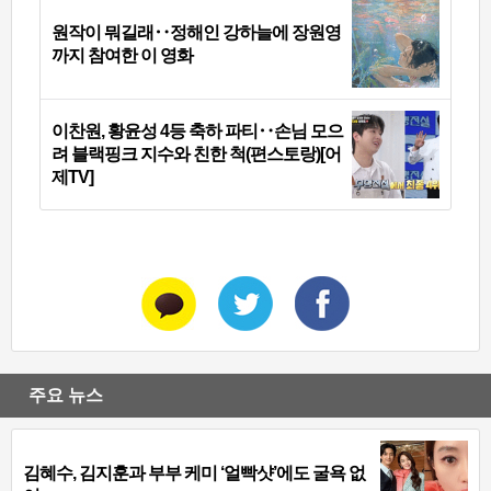
원작이 뭐길래‥정해인 강하늘에 장원영
까지 참여한 이 영화
이찬원, 황윤성 4등 축하 파티‥손님 모으
려 블랙핑크 지수와 친한 척(편스토랑)[어
제TV]
주요 뉴스
김혜수, 김지훈과 부부 케미 ‘얼빡샷’에도 굴욕 없