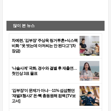
많이 본 뉴스
차예련, ‘김부장’ 주상욱 링거투혼+식스팩
비화 “옷 벗는데 아저씨는 안 된다고”(차
장금)
‘나솔사계’ 국화, 경수와 결별 후 재출연…
첫인상 3표 몰표
‘김부장’이 문제가 아냐‥11% 섭섭했던
‘재벌X형사2’ 돈·빽 총동원해 컴백 [TV보
고서]