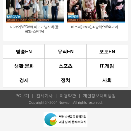
미야오(MEOVV), 미모가 넘사벽 (출
에스파(aespa), 죄송해요🥺🎤마이..
국)[뉴스엔TV]
방송EN
뮤직EN
포토EN
생활.문화
스포츠
IT.게임
경제
정치
사회
PC보기
|
전체기사
|
이용약관
|
개인정보처리방침
Copyright ⓒ 2004 Newsen. All rights reserved.