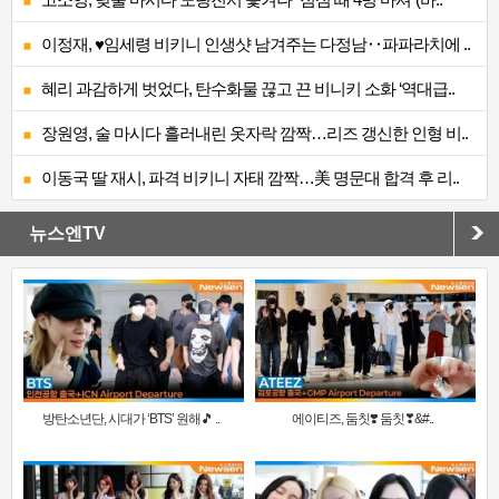
이정재, ♥임세령 비키니 인생샷 남겨주는 다정남‥파파라치에 ..
혜리 과감하게 벗었다, 탄수화물 끊고 끈 비니키 소화 ‘역대급..
장원영, 술 마시다 흘러내린 옷자락 깜짝…리즈 갱신한 인형 비..
이동국 딸 재시, 파격 비키니 자태 깜짝…美 명문대 합격 후 리..
뉴스엔TV
방탄소년단, 시대가 ‘BTS’ 원해🎵 ..
에이티즈, 둠칫❣️ 둠칫❣&#..