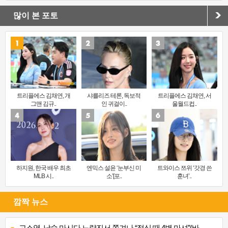
많이 본 포토
트리플에스 김채연, 개
샤를리즈 테론, 독보적
트리플에스 김채연, 서
그맨 김규..
인 귀걸이..
울월드컵..
하지원, 한국 배우 최초
엔믹스 설윤 ‘눈부신 미
트와이스 쯔위 ‘갓경 쓴
MLB 시..
소’[포..
훈녀’..
깜짝 뉴스
고소영, 낮술 마시다 노량진서 쫓겨나 “점심 때 4병 마셔”(바..