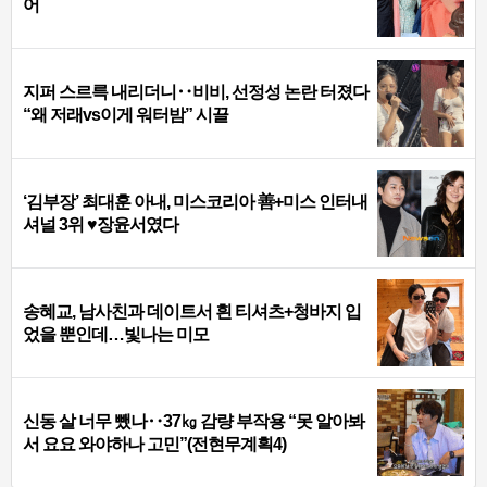
어
지퍼 스르륵 내리더니‥비비, 선정성 논란 터졌다
“왜 저래vs이게 워터밤” 시끌
‘김부장’ 최대훈 아내, 미스코리아 善+미스 인터내
셔널 3위 ♥장윤서였다
송혜교, 남사친과 데이트서 흰 티셔츠+청바지 입
었을 뿐인데…빛나는 미모
신동 살 너무 뺐나‥37㎏ 감량 부작용 “못 알아봐
서 요요 와야하나 고민”(전현무계획4)