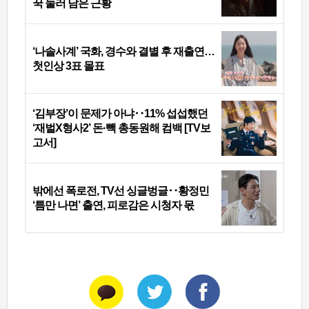
꾹 눌러 담은 근황
‘나솔사계’ 국화, 경수와 결별 후 재출연…
첫인상 3표 몰표
‘김부장’이 문제가 아냐‥11% 섭섭했던
‘재벌X형사2’ 돈·빽 총동원해 컴백 [TV보
고서]
밖에선 폭로전, TV선 싱글벙글‥황정민
‘틈만 나면’ 출연, 피로감은 시청자 몫