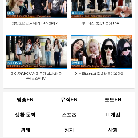
방탄소년단, 시대가 ‘BTS’ 원해🎵 ..
에이티즈, 둠칫❣️ 둠칫❣&#..
미야오(MEOVV), 미모가 넘사벽 (출
에스파(aespa), 죄송해요🥺🎤마이..
국)[뉴스엔TV]
방송EN
뮤직EN
포토EN
생활.문화
스포츠
IT.게임
경제
정치
사회