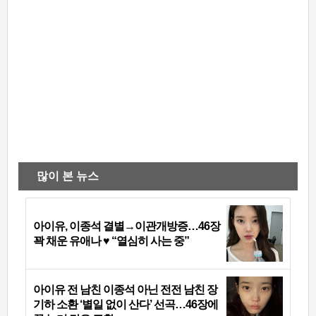
많이 본 뉴스
아이유, 이종석 결별→이관개방증…46장
꽉 채운 유애나 ♥ “열심히 사는 중”
아이유 전 남친 이종석 아닌 전전 남친 장
기하 소환 ‘별일 없이 산다’ 선곡…46장에