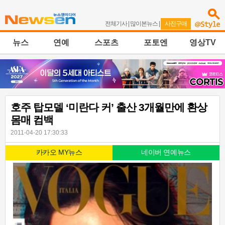
전체기사
|
많이본뉴스
|
사진구매
뉴스
연예
스포츠
포토엔
영상TV
호주 탑모델 ‘미란다 커’ 출산 3개월만에 환상
몸매 컴백
2011-04-20 17:30:33
카카오 MY뉴스
네이버 연예뉴스