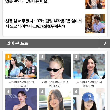
었을 뿐인데…빛나는 미모
신동 살 너무 뺐나‥37㎏ 감량 부작용 “못 알아봐
서 요요 와야하나 고민”(전현무계획4)
많이 본 포토
트리플에스 김채연, 개
샤를리즈 테론, 독보적
트리플에스 김채연, 서
그맨 김규..
인 귀걸이..
울월드컵..