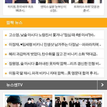
하지원, 한국 배우 최초
엔믹스 설윤 ‘눈부신 미
트와이스 쯔위 ‘갓경 쓴
MLB 시..
소’[포..
훈녀’..
깜짝 뉴스
고소영, 낮술 마시다 노량진서 쫓겨나 “점심 때 4병 마셔”(바..
이정재, ♥임세령 비키니 인생샷 남겨주는 다정남‥파파라치에 ..
혜리 과감하게 벗었다, 탄수화물 끊고 끈 비니키 소화 ‘역대급..
장원영, 술 마시다 흘러내린 옷자락 깜짝…리즈 갱신한 인형 비..
이동국 딸 재시, 파격 비키니 자태 깜짝…美 명문대 합격 후 리..
뉴스엔TV