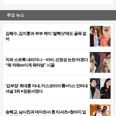
주요 뉴스
김혜수, 김지훈과 부부 케미 ‘얼빡샷’에도 굴욕 없
어
지퍼 스르륵 내리더니‥비비, 선정성 논란 터졌다
“왜 저래vs이게 워터밤” 시끌
‘김부장’ 최대훈 아내, 미스코리아 善+미스 인터내
셔널 3위 ♥장윤서였다
송혜교, 남사친과 데이트서 흰 티셔츠+청바지 입