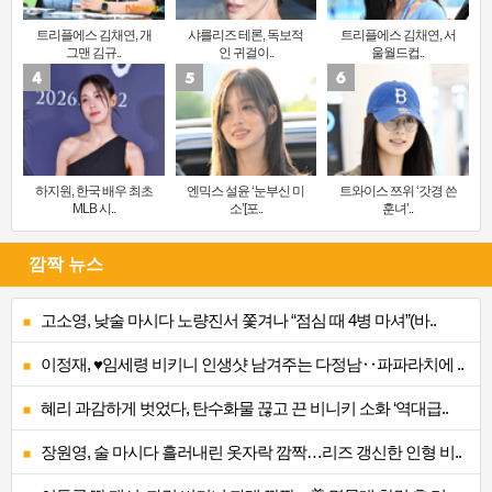
트리플에스 김채연, 개
샤를리즈 테론, 독보적
트리플에스 김채연, 서
그맨 김규..
인 귀걸이..
울월드컵..
하지원, 한국 배우 최초
엔믹스 설윤 ‘눈부신 미
트와이스 쯔위 ‘갓경 쓴
MLB 시..
소’[포..
훈녀’..
깜짝 뉴스
고소영, 낮술 마시다 노량진서 쫓겨나 “점심 때 4병 마셔”(바..
이정재, ♥임세령 비키니 인생샷 남겨주는 다정남‥파파라치에 ..
혜리 과감하게 벗었다, 탄수화물 끊고 끈 비니키 소화 ‘역대급..
장원영, 술 마시다 흘러내린 옷자락 깜짝…리즈 갱신한 인형 비..