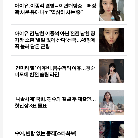
아이유, 이종석 결별→이관개방증…46장
꽉 채운 유애나 ♥ “열심히 사는 중”
아이유 전 남친 이종석 아닌 전전 남친 장
기하 소환 ‘별일 없이 산다’ 선곡…46장에
꾹 눌러 담은 근황
‘견미리 딸’ 이유비, 금수저의 여유…청순
미모에 반전 슬림 라인
‘나솔사계’ 국화, 경수와 결별 후 재출연…
첫인상 3표 몰표
수애, 변함 없는 품격[스타화보]