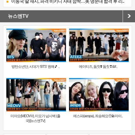
이동국 딸 재시, 파격 비키니 자태 깜짝…美 명문대 합격 후 리..
뉴스엔TV
방탄소년단, 시대가 ‘BTS’ 원해🎵 ..
에이티즈, 둠칫❣️ 둠칫❣&#..
미야오(MEOVV), 미모가 넘사벽 (출
에스파(aespa), 죄송해요🥺🎤마이..
국)[뉴스엔TV]