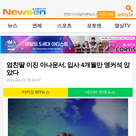
전체기사
|
많이본뉴스
|
사진구매
뉴스
연예
스포츠
포토엔
영상TV
엄친딸 이진 아나운서, 입사 4개월만 앵커석 앉
았다
2011-04-15 15:24:47
카카오 MY뉴스
네이버 연예뉴스