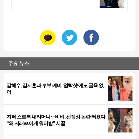
주요 뉴스
김혜수, 김지훈과 부부 케미 ‘얼빡샷’에도 굴욕 없
어
지퍼 스르륵 내리더니‥비비, 선정성 논란 터졌다
“왜 저래vs이게 워터밤” 시끌