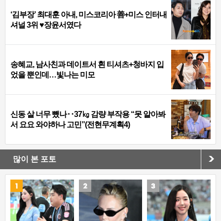
‘김부장’ 최대훈 아내, 미스코리아 善+미스 인터내
셔널 3위 ♥장윤서였다
송혜교, 남사친과 데이트서 흰 티셔츠+청바지 입
었을 뿐인데…빛나는 미모
신동 살 너무 뺐나‥37㎏ 감량 부작용 “못 알아봐
서 요요 와야하나 고민”(전현무계획4)
많이 본 포토