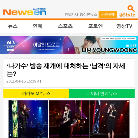
전체기사
|
많이본뉴스
|
사진구매
뉴스
연예
스포츠
포토엔
영상TV
‘나가수’ 방송 재개에 대처하는 ‘남격’의 자세
는?
2011-04-15 15:39:41
카카오 MY뉴스
네이버 연예뉴스