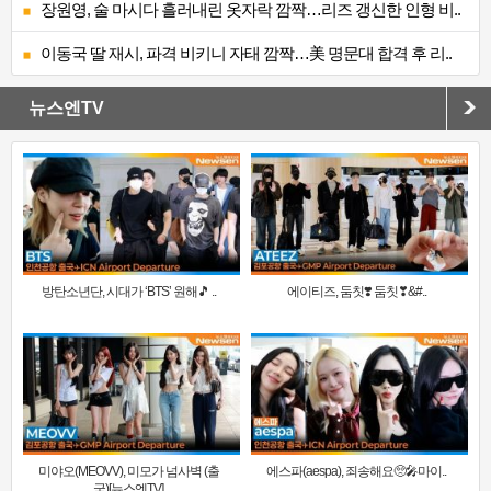
장원영, 술 마시다 흘러내린 옷자락 깜짝…리즈 갱신한 인형 비..
이동국 딸 재시, 파격 비키니 자태 깜짝…美 명문대 합격 후 리..
뉴스엔TV
방탄소년단, 시대가 ‘BTS’ 원해🎵 ..
에이티즈, 둠칫❣️ 둠칫❣&#..
미야오(MEOVV), 미모가 넘사벽 (출
에스파(aespa), 죄송해요🥺🎤마이..
국)[뉴스엔TV]