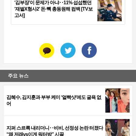
‘김부장’이 문제가 아냐‥11% 섭섭했던
‘재벌X형사2’ 돈·빽 총동원해 컴백 [TV보
고서]
주요 뉴스
김혜수, 김지훈과 부부 케미 ‘얼빡샷’에도 굴욕 없
어
지퍼 스르륵 내리더니‥비비, 선정성 논란 터졌다
“왜 저래vs이게 워터밤” 시끌