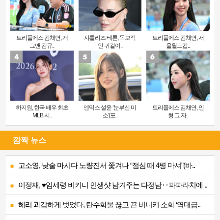
트리플에스 김채연, 개
샤를리즈 테론, 독보적
트리플에스 김채연, 서
그맨 김규..
인 귀걸이..
울월드컵..
하지원, 한국 배우 최초
엔믹스 설윤 ‘눈부신 미
트리플에스 김채연, 인
MLB 시..
소’[포..
형 그 자..
깜짝 뉴스
고소영, 낮술 마시다 노량진서 쫓겨나 “점심 때 4병 마셔”(바..
이정재, ♥임세령 비키니 인생샷 남겨주는 다정남‥파파라치에 ..
혜리 과감하게 벗었다, 탄수화물 끊고 끈 비니키 소화 ‘역대급..