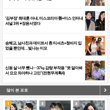
‘김부장’ 최대훈 아내, 미스코리아 善+미스 인터내
셔널 3위 ♥장윤서였다
송혜교, 남사친과 데이트서 흰 티셔츠+청바지 입
었을 뿐인데…빛나는 미모
신동 살 너무 뺐나‥37㎏ 감량 부작용 “못 알아봐
서 요요 와야하나 고민”(전현무계획4)
많이 본 포토