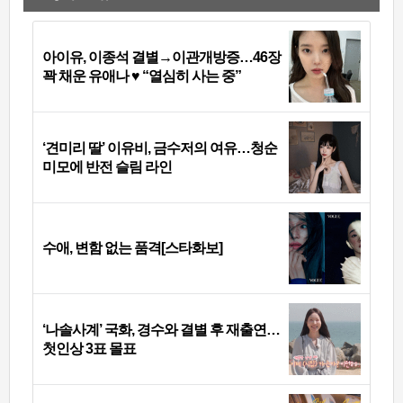
아이유, 이종석 결별→이관개방증…46장
꽉 채운 유애나 ♥ “열심히 사는 중”
‘견미리 딸’ 이유비, 금수저의 여유…청순
미모에 반전 슬림 라인
수애, 변함 없는 품격[스타화보]
‘나솔사계’ 국화, 경수와 결별 후 재출연…
첫인상 3표 몰표