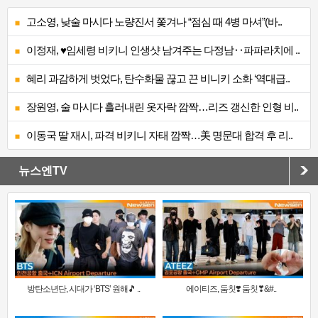
고소영, 낮술 마시다 노량진서 쫓겨나 “점심 때 4병 마셔”(바..
이정재, ♥임세령 비키니 인생샷 남겨주는 다정남‥파파라치에 ..
혜리 과감하게 벗었다, 탄수화물 끊고 끈 비니키 소화 ‘역대급..
장원영, 술 마시다 흘러내린 옷자락 깜짝…리즈 갱신한 인형 비..
이동국 딸 재시, 파격 비키니 자태 깜짝…美 명문대 합격 후 리..
뉴스엔TV
방탄소년단, 시대가 ‘BTS’ 원해🎵 ..
에이티즈, 둠칫❣️ 둠칫❣&#..