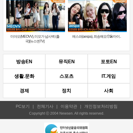
미야오(MEOVV), 미모가 넘사벽 (출
에스파(aespa), 죄송해요🥺🎤마이..
국)[뉴스엔TV]
방송EN
뮤직EN
포토EN
생활.문화
스포츠
IT.게임
경제
정치
사회
PC보기
|
전체기사
|
이용약관
|
개인정보처리방침
Copyright ⓒ 2004 Newsen. All rights reserved.