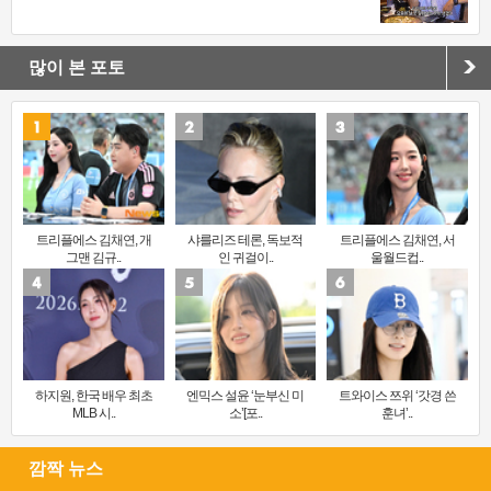
많이 본 포토
트리플에스 김채연, 개
샤를리즈 테론, 독보적
트리플에스 김채연, 서
그맨 김규..
인 귀걸이..
울월드컵..
하지원, 한국 배우 최초
엔믹스 설윤 ‘눈부신 미
트와이스 쯔위 ‘갓경 쓴
MLB 시..
소’[포..
훈녀’..
깜짝 뉴스