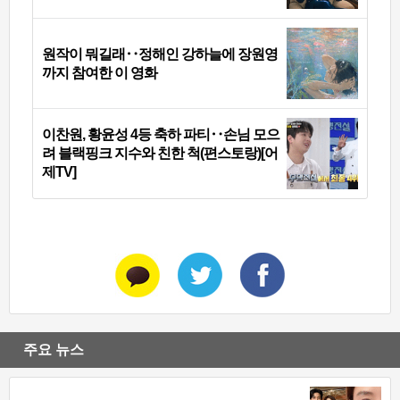
원작이 뭐길래‥정해인 강하늘에 장원영
까지 참여한 이 영화
이찬원, 황윤성 4등 축하 파티‥손님 모으
려 블랙핑크 지수와 친한 척(편스토랑)[어
제TV]
주요 뉴스