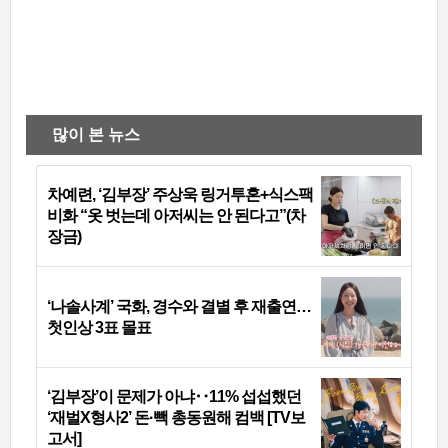
많이 본 뉴스
차예련, ‘김부장’ 주상욱 링거투혼+식스팩
비화 “옷 벗는데 아저씨는 안 된다고”(차
장금)
‘나솔사계’ 국화, 경수와 결별 후 재출연…
첫인상 3표 몰표
‘김부장’이 문제가 아냐‥11% 섭섭했던
‘재벌X형사2’ 돈·빽 총동원해 컴백 [TV보
고서]