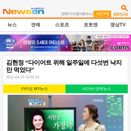
전체기사
|
많이본뉴스
|
사진구매
뉴스
연예
스포츠
포토엔
영상TV
김현정 “다이어트 위해 일주일에 다섯번 낙지
만 먹었다”
2011-04-15 14:55:31
카카오 MY뉴스
네이버 연예뉴스