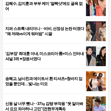
김혜수, 김지훈과 부부 케미 ‘얼빡샷’에도 굴욕 없
어
지퍼 스르륵 내리더니‥비비, 선정성 논란 터졌다
“왜 저래vs이게 워터밤” 시끌
‘김부장’ 최대훈 아내, 미스코리아 善+미스 인터내
셔널 3위 ♥장윤서였다
송혜교, 남사친과 데이트서 흰 티셔츠+청바지 입
었을 뿐인데…빛나는 미모
신동 살 너무 뺐나‥37㎏ 감량 부작용 “못 알아봐
서 요요 와야하나 고민”(전현무계획4)